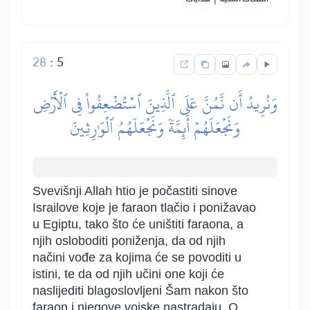
28
:
5
وَنُرِيدُ أَن نَّمُنَّ عَلَى ٱلَّذِينَ ٱسۡتُضۡعِفُواْ فِي ٱلۡأَرۡضِ
وَنَجۡعَلَهُمۡ أَئِمَّةٗ وَنَجۡعَلَهُمُ ٱلۡوَٰرِثِينَ
Svevišnji Allah htio je počastiti sinove
Israilove koje je faraon tlačio i ponižavao
u Egiptu, tako što će uništiti faraona, a
njih osloboditi poniženja, da od njih
načini vođe za kojima će se povoditi u
istini, te da od njih učini one koji će
naslijediti blagoslovljeni Šam nakon što
faraon i njegove vojske nastradaju. O