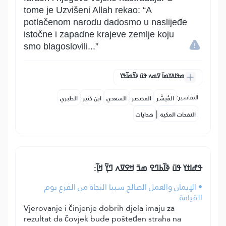
tome je Uzvišeni Allah rekao: “A
potlačenom narodu dadosmo u naslijeđe
istočne i zapadne krajeve zemlje koju
smo blagoslovili...”
ߘߟߊߡߌߘߊ߫ ߜߘߍ ߟߎ߫ ߦߌ߬ߘߊ߬ߟߌ
التفاسير:
المُيسَّر
المختصر
السعدي
ابن كثير
الطبري
|
النفحات المكية
هدايات
ߟߝߊߙߌ ߟߎ߫ ߢߊ߬ߕߣߐ ߘߏ߫ ߞߐߜߍ ߣߌ߲߬ ߞߊ߲߬:
• الإيمان والعمل الصالح سببا النجاة من الفزع يوم
القيامة.
Vjerovanje i činjenje dobrih djela imaju za
rezultat da čovjek bude pošteđen straha na