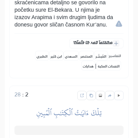
skraćenicama detaljno se govorilo na
početku sure El-Bekara. U njima je
izazov Arapima i svim drugim ljudima da
donesu govor sličan časnom Kur’anu.
ߘߟߊߡߌߘߊ߫ ߜߘߍ ߟߎ߫ ߦߌ߬ߘߊ߬ߟߌ
التفاسير:
المُيسَّر
المختصر
السعدي
ابن كثير
الطبري
|
النفحات المكية
هدايات
28
:
2
تِلۡكَ ءَايَٰتُ ٱلۡكِتَٰبِ ٱلۡمُبِينِ