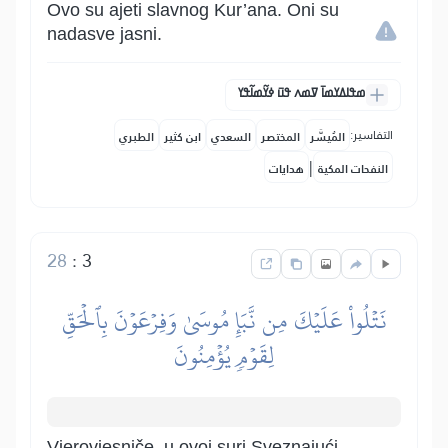
Ovo su ajeti slavnog Kur’ana. Oni su
nadasve jasni.
ߘߟߊߡߌߘߊ߫ ߜߘߍ ߟߎ߫ ߦߌ߬ߘߊ߬ߟߌ
التفاسير:
المُيسَّر
المختصر
السعدي
ابن كثير
الطبري
|
النفحات المكية
هدايات
28
:
3
نَتۡلُواْ عَلَيۡكَ مِن نَّبَإِ مُوسَىٰ وَفِرۡعَوۡنَ بِٱلۡحَقِّ
لِقَوۡمٖ يُؤۡمِنُونَ
Vjerovjesniče, u ovoj suri Sveznajući