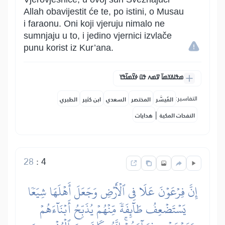
Allah obavijestit će te, po istini, o Musau
i faraonu. Oni koji vjeruju nimalo ne
sumnjaju u to, i jedino vjernici izvlače
punu korist iz Kur’ana.
ߘߟߊߡߌߘߊ߫ ߜߘߍ ߟߎ߫ ߦߌ߬ߘߊ߬ߟߌ
التفاسير:
المُيسَّر
المختصر
السعدي
ابن كثير
الطبري
|
النفحات المكية
هدايات
28
:
4
إِنَّ فِرۡعَوۡنَ عَلَا فِي ٱلۡأَرۡضِ وَجَعَلَ أَهۡلَهَا شِيَعٗا
يَسۡتَضۡعِفُ طَآئِفَةٗ مِّنۡهُمۡ يُذَبِّحُ أَبۡنَآءَهُمۡ