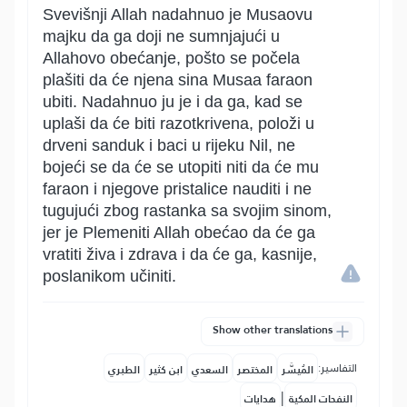
Svevišnji Allah nadahnuo je Musaovu
majku da ga doji ne sumnjajući u
Allahovo obećanje, pošto se počela
plašiti da će njena sina Musaa faraon
ubiti. Nadahnuo ju je i da ga, kad se
uplaši da će biti razotkrivena, položi u
drveni sanduk i baci u rijeku Nil, ne
bojeći se da će se utopiti niti da će mu
faraon i njegove pristalice nauditi i ne
tugujući zbog rastanka sa svojim sinom,
jer je Plemeniti Allah obećao da će ga
vratiti živa i zdrava i da će ga, kasnije,
poslanikom učiniti.
Show other translations
التفاسير:
المُيسَّر
المختصر
السعدي
ابن كثير
الطبري
|
النفحات المكية
هدايات