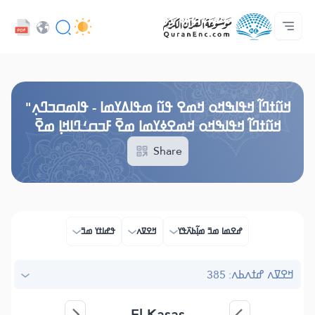
ߟߊߥߙߎߞߌߓߊ߮ ߟߎ߬ ߗߋߢߊ߬ߟߌ - API
ߘߟߊߡߌߘߊ ߟߎ߫ ߦߌ߬ߘߊ߬ߥߟߊ
ߖߊ߬ߕߋ߬ߘߐ߬ߛߌ߮ ߞߊ߲߬ߞߎߡߊ
ߊ߲ ߟߊߛߐ߬ߘߐ߲߫ ߦߊ߲߬ ߝߍ߬
ߓߏ߬ߟߏ߲߬ߘߊ
Audio
ߞߊ߲
Browse Old Version
ߞߎ߬ߙߣߊ߬ ߞߟߊߒߞߋ ߞߘߐ ߟߎ߬ ߘߟߊߡߌߘߊ - ߟߊߘߛߏߣߍ߲"
ߞߎ߬ߙߣߊ߬ ߞߟߊߒߞߋ ߞߘߐߦߌߘߊ ߘߐ߫ ߓߏߛߑߣߊߞߊ߲ ߘߐ߫
Share
ߝߐߘߊ ߘߏ߫ ߘߊ߲߬ߕߍ߰ߟߌ
ߞߐߜߍ
ߟߝߊߙߌ ߘߏ߫
ߞߐߜߍ ߝߙߍߕߍ: 385
El-Kasas