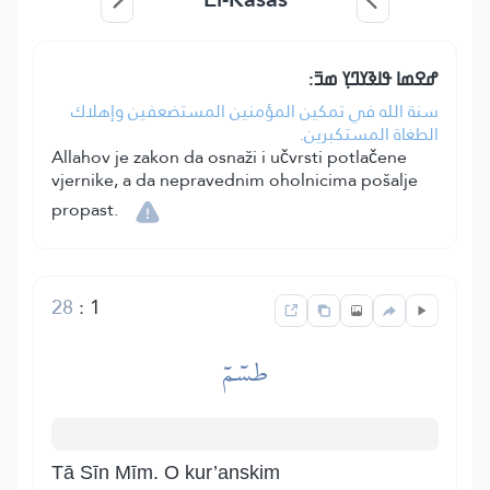
ߝߐߘߊ ߟߊߢߌߣߌ߲ ߘߏ߫:
سنة الله في تمكين المؤمنين المستضعفين وإهلاك
الطغاة المستكبرين.
Allahov je zakon da osnaži i učvrsti potlačene
vjernike, a da nepravednim oholnicima pošalje
propast.
28
:
1
طسٓمٓ
Tā Sīn Mīm. O kur’anskim