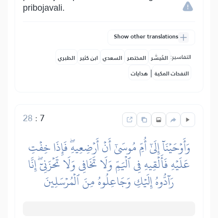
pribojavali.
Show other translations
التفاسير:
المُيسَّر
المختصر
السعدي
ابن كثير
الطبري
|
النفحات المكية
هدايات
28
:
7
وَأَوۡحَيۡنَآ إِلَىٰٓ أُمِّ مُوسَىٰٓ أَنۡ أَرۡضِعِيهِۖ فَإِذَا خِفۡتِ
عَلَيۡهِ فَأَلۡقِيهِ فِي ٱلۡيَمِّ وَلَا تَخَافِي وَلَا تَحۡزَنِيٓۖ إِنَّا
رَآدُّوهُ إِلَيۡكِ وَجَاعِلُوهُ مِنَ ٱلۡمُرۡسَلِينَ