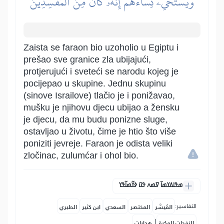
وَيَسۡتَحۡيِۦ نِسَآءَهُمۡۚ إِنَّهُۥ كَانَ مِنَ ٱلۡمُفۡسِدِينَ
Zaista se faraon bio uzoholio u Egiptu i
prešao sve granice zla ubijajući,
protjerujući i sveteći se narodu kojeg je
pocijepao u skupine. Jednu skupinu
(sinove Israilove) tlačio je i ponižavao,
mušku je njihovu djecu ubijao a žensku
je djecu, da mu budu ponizne sluge,
ostavljao u životu, čime je htio što više
poniziti jevreje. Faraon je odista veliki
zločinac, zulumćar i ohol bio.
ߘߟߊߡߌߘߊ߫ ߜߘߍ ߟߎ߫ ߦߌ߬ߘߊ߬ߟߌ
التفاسير:
المُيسَّر
المختصر
السعدي
ابن كثير
الطبري
|
النفحات المكية
هدايات