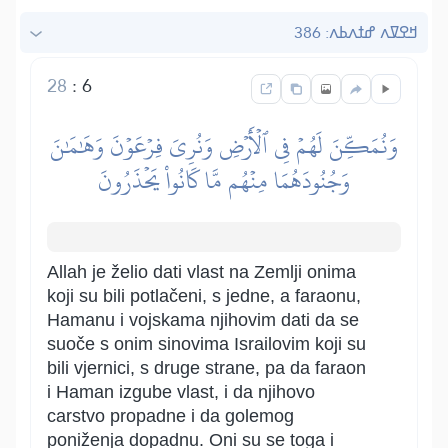
ߞߐߜߍ ߝߙߍߕߍ: 386
28
:
6
وَنُمَكِّنَ لَهُمۡ فِي ٱلۡأَرۡضِ وَنُرِيَ فِرۡعَوۡنَ وَهَٰمَٰنَ
وَجُنُودَهُمَا مِنۡهُم مَّا كَانُواْ يَحۡذَرُونَ
Allah je želio dati vlast na Zemlji onima
koji su bili potlačeni, s jedne, a faraonu,
Hamanu i vojskama njihovim dati da se
suoče s onim sinovima Israilovim koji su
bili vjernici, s druge strane, pa da faraon
i Haman izgube vlast, i da njihovo
carstvo propadne i da golemog
poniženja dopadnu. Oni su se toga i