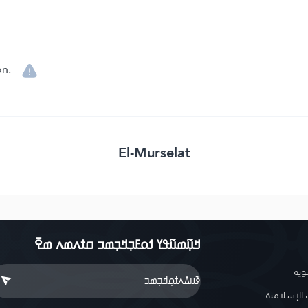
on.
El-Murselat
ߞߎ߲߬ߘߎ߬ߟߌ ߗߋߓߏ߲ߞߏ߲ߘߏ ߛߙߍߘߍ ߘߐ߫
وية
لإسلامية