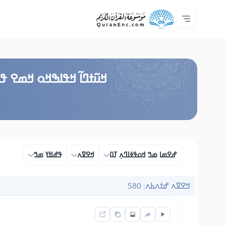
ߟߊߥߙߎߞߌߓߊ߮ ߟߎ߬ ߗߋߢߊ߬ߟߌ - API
ߘߟߊߡߌߘߊ ߟߎ߫ ߦߌ߬ߘߊ߬ߥߟߊ
ߖߊ߬ߕߋ߬ߘߐ߬ߛߌ߮ ߞߊ߲߬ߞߎߡߊ
ߊ߲ ߟߊߛߐ߬ߘߐ߲߫ ߦߊ߲߬ ߝߍ߬
ߓߏ߬ߟߏ߲߬ߘߊ
Audio
ߞߊ߲
Browse Old Version
ߞߎ߬ߙߣߊ߬ ߞߟߊߒߞߋ ߞߘߐ ߟߎ
ߝߐߘߊ ߘߏ߫ ߞߋߟߦߊߣߍ߲ ߠߎ߬
ߞߐߜߍ
ߟߝߊߙߌ ߘߏ߫
ߞߐߜߍ ߝߙߍߕߍ: 580