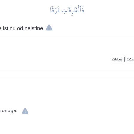
فَٱلۡفَٰرِقَٰتِ فَرۡقٗا
istinu od neistine.
|
مكية
هدايات
ja onoga.