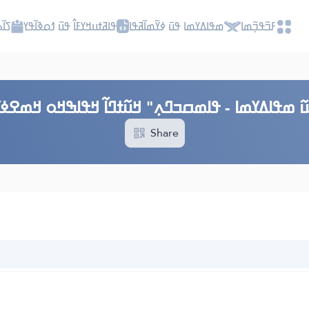
ߓߏ߬ߟߏ߲߬ߘߊ
ߘߟߊߡߌߘߊ ߟߎ߫ ߦߌ߬ߘߊ߬ߥߟߊ
ߟߊߥߙߎߞߌߓߊ߮ ߟߎ߬ ߗߋߢߊ߬ߟߌ
ߖߊ߬
߬ ߘߟߊߡߌߘߊ - ߟߊߘߛߏߣߍ߲" ߞߎ߬ߙߣߊ߬ ߞߟߊߒߞߋ ߞߘߐߦߌ
Share