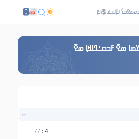
ߕߋ߬ߘߐ߬ߛߌ߮ ߞߊ߲߬ߞߎߡߊ
ߞߊ߲
ߘߊ ߘߐ߫ ߓߏߛߑߣߊߞߊ߲ ߘߐ߫
77
:
4