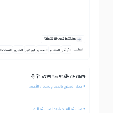
ߘߟߊߡߌߘߊ߫ ߜߘߍ ߟߎ߫ ߦߌ߬ߘߊ߬ߟߌ
التفاسير:
المُيسَّر
المختصر
السعدي
ابن كثير
الطبري
النفحات ال
ߟߝߊߙߌ ߟߎ߫ ߢߊ߬ߕߣߐ ߘߏ߫ ߞߐߜߍ ߣߌ߲߬ ߞߊ߲߬:
• خطر التعلق بالدنيا ونسيان الآخرة.
• مشيئة العبد تابعة لمشيئة الله.