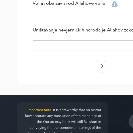
Volja roba zavisi od Allahove volje.
Uništavanje nevjerničkih naroda je Allahov zak
Important note:
It is noteworthy that no matter
how accurate any translation of the meanings of
the Qur’an may be, it will still fall short in
conveying the transcendent meanings of the