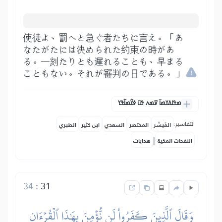
使徒よ、罰へと急ぐ者たちに言え。「あ
なたがたには決められた約束の時があ
る。一刻たりとも遅れることも、早まる
こともない。それが審判の日である。」
ߘߟߊߡߌߘߊ߫ ߜߘߍ ߟߎ߫ ߦߌ߬ߘߊ߬ߟߌ
التفاسير:
المُيسَّر
المختصر
السعدي
ابن كثير
الطبري
|
النفحات المكية
هدايات
34
:
31
وَقَالَ ٱلَّذِينَ كَفَرُواْ لَن نُّؤۡمِنَ بِهَٰذَا ٱلۡقُرۡءَانِ