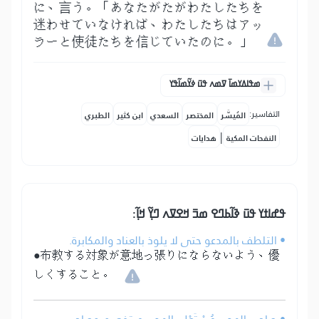
に、言う。「あなたがたがわたしたちを
迷わせていなければ、わたしたちはアッ
ラーと使徒たちを信じていたのに。」
ߘߟߊߡߌߘߊ߫ ߜߘߍ ߟߎ߫ ߦߌ߬ߘߊ߬ߟߌ
التفاسير:
المُيسَّر
المختصر
السعدي
ابن كثير
الطبري
|
النفحات المكية
هدايات
ߟߝߊߙߌ ߟߎ߫ ߢߊ߬ߕߣߐ ߘߏ߫ ߞߐߜߍ ߣߌ߲߬ ߞߊ߲߬:
• التلطف بالمدعو حتى لا يلوذ بالعناد والمكابرة.
●布教する対象が意地っ張りにならないよう、優
しくすること。