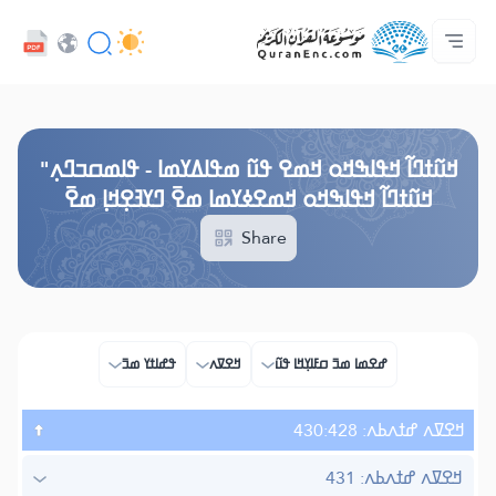
ߟߊߥߙߎߞߌߓߊ߮ ߟߎ߬ ߗߋߢߊ߬ߟߌ - API
ߘߟߊߡߌߘߊ ߟߎ߫ ߦߌ߬ߘߊ߬ߥߟߊ
ߖߊ߬ߕߋ߬ߘߐ߬ߛߌ߮ ߞߊ߲߬ߞߎߡߊ
ߊ߲ ߟߊߛߐ߬ߘߐ߲߫ ߦߊ߲߬ ߝߍ߬
ߓߏ߬ߟߏ߲߬ߘߊ
Audio
ߞߊ߲
Browse Old Version
ߞߎ߬ߙߣߊ߬ ߞߟߊߒߞߋ ߞߘߐ ߟߎ߬ ߘߟߊߡߌߘߊ - ߟߊߘߛߏߣߍ߲"
ߞߎ߬ߙߣߊ߬ ߞߟߊߒߞߋ ߞߘߐߦߌߘߊ ߘߐ߫ ߣߌߔߐ߲ߞߊ߲ ߘߐ߫
Share
ߝߐߘߊ ߘߏ߫ ߛߓߊߌ߲ߞߊ ߟߎ߬
ߞߐߜߍ
ߟߝߊߙߌ ߘߏ߫
ߞߐߜߍ ߝߙߍߕߍ: 430:428
ߞߐߜߍ ߝߙߍߕߍ: 431