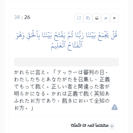
34
:
26
قُلۡ يَجۡمَعُ بَيۡنَنَا رَبُّنَا ثُمَّ يَفۡتَحُ بَيۡنَنَا بِٱلۡحَقِّ وَهُوَ
ٱلۡفَتَّاحُ ٱلۡعَلِيمُ
かれらに言え。「アッラーは審判の日、
わたしたちとあなたがたを召集し、正義
でもって裁く。正しい者と間違った者が
明らかになる。かれは正義で裁く英知あ
ふれたお方であり、裁きにおいて全知の
お方。」
ߘߟߊߡߌߘߊ߫ ߜߘߍ ߟߎ߫ ߦߌ߬ߘߊ߬ߟߌ