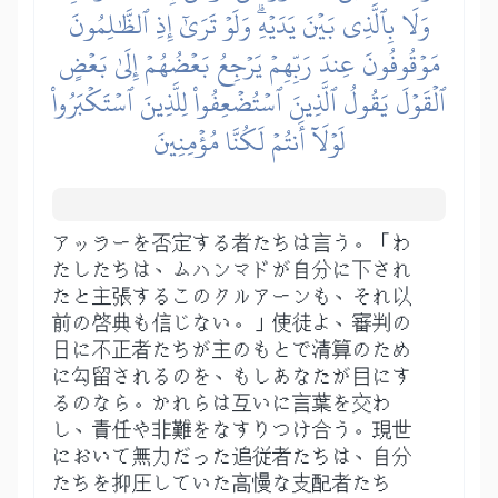
وَلَا بِٱلَّذِي بَيۡنَ يَدَيۡهِۗ وَلَوۡ تَرَىٰٓ إِذِ ٱلظَّٰلِمُونَ
مَوۡقُوفُونَ عِندَ رَبِّهِمۡ يَرۡجِعُ بَعۡضُهُمۡ إِلَىٰ بَعۡضٍ
ٱلۡقَوۡلَ يَقُولُ ٱلَّذِينَ ٱسۡتُضۡعِفُواْ لِلَّذِينَ ٱسۡتَكۡبَرُواْ
لَوۡلَآ أَنتُمۡ لَكُنَّا مُؤۡمِنِينَ
アッラーを否定する者たちは言う。「わ
たしたちは、ムハンマドが自分に下され
たと主張するこのクルアーンも、それ以
前の啓典も信じない。」使徒よ、審判の
日に不正者たちが主のもとで清算のため
に勾留されるのを、もしあなたが目にす
るのなら。かれらは互いに言葉を交わ
し、責任や非難をなすりつけ合う。現世
において無力だった追従者たちは、自分
たちを抑圧していた高慢な支配者たち