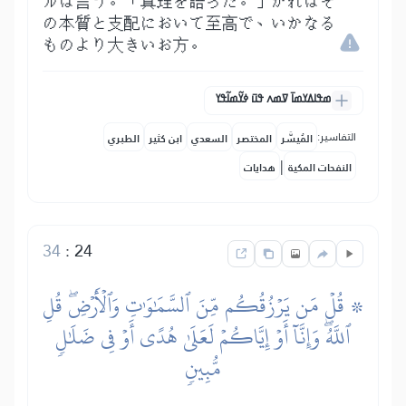
ルは言う。「真理を語った。」かれはそ
の本質と支配において至高で、いかなる
ものより大きいお方。
ߘߟߊߡߌߘߊ߫ ߜߘߍ ߟߎ߫ ߦߌ߬ߘߊ߬ߟߌ
التفاسير:
المُيسَّر
المختصر
السعدي
ابن كثير
الطبري
|
النفحات المكية
هدايات
34
:
24
۞ قُلۡ مَن يَرۡزُقُكُم مِّنَ ٱلسَّمَٰوَٰتِ وَٱلۡأَرۡضِۖ قُلِ
ٱللَّهُۖ وَإِنَّآ أَوۡ إِيَّاكُمۡ لَعَلَىٰ هُدًى أَوۡ فِي ضَلَٰلٖ
مُّبِينٖ