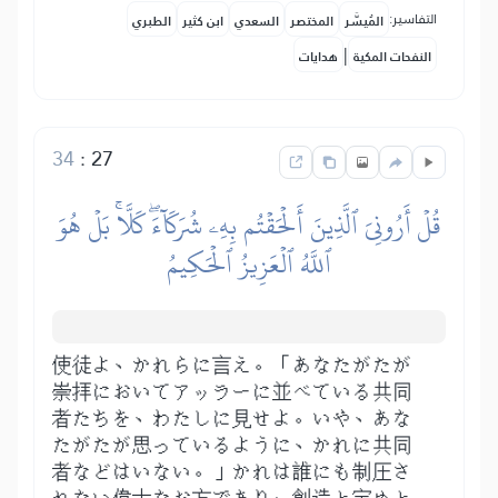
التفاسير:
المُيسَّر
المختصر
السعدي
ابن كثير
الطبري
|
النفحات المكية
هدايات
34
:
27
قُلۡ أَرُونِيَ ٱلَّذِينَ أَلۡحَقۡتُم بِهِۦ شُرَكَآءَۖ كَلَّاۚ بَلۡ هُوَ
ٱللَّهُ ٱلۡعَزِيزُ ٱلۡحَكِيمُ
使徒よ、かれらに言え。「あなたがたが
崇拝においてアッラーに並べている共同
者たちを、わたしに見せよ。いや、あな
たがたが思っているように、かれに共同
者などはいない。」かれは誰にも制圧さ