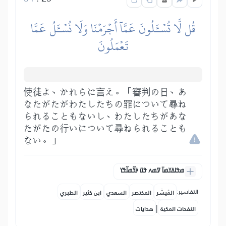
قُل لَّا تُسۡـَٔلُونَ عَمَّآ أَجۡرَمۡنَا وَلَا نُسۡـَٔلُ عَمَّا
تَعۡمَلُونَ
使徒よ、かれらに言え。「審判の日、あ
なたがたがわたしたちの罪について尋ね
られることもないし、わたしたちがあな
たがたの行いについて尋ねられることも
ない。」
ߘߟߊߡߌߘߊ߫ ߜߘߍ ߟߎ߫ ߦߌ߬ߘߊ߬ߟߌ
التفاسير:
المُيسَّر
المختصر
السعدي
ابن كثير
الطبري
|
النفحات المكية
هدايات