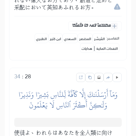
れない偉大なお方であり、創造と定めと
采配において英知あふれるお方。
ߘߟߊߡߌߘߊ߫ ߜߘߍ ߟߎ߫ ߦߌ߬ߘߊ߬ߟߌ
التفاسير:
المُيسَّر
المختصر
السعدي
ابن كثير
الطبري
|
النفحات المكية
هدايات
34
:
28
وَمَآ أَرۡسَلۡنَٰكَ إِلَّا كَآفَّةٗ لِّلنَّاسِ بَشِيرٗا وَنَذِيرٗا
وَلَٰكِنَّ أَكۡثَرَ ٱلنَّاسِ لَا يَعۡلَمُونَ
使徒よ、われらはあなたを全人類に向け