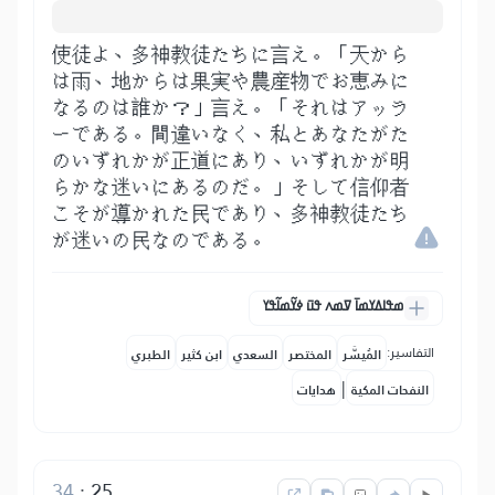
使徒よ、多神教徒たちに言え。「天から
は雨、地からは果実や農産物でお恵みに
なるのは誰か？」言え。「それはアッラ
ーである。間違いなく、私とあなたがた
のいずれかが正道にあり、いずれかが明
らかな迷いにあるのだ。」そして信仰者
こそが導かれた民であり、多神教徒たち
が迷いの民なのである。
ߘߟߊߡߌߘߊ߫ ߜߘߍ ߟߎ߫ ߦߌ߬ߘߊ߬ߟߌ
التفاسير:
المُيسَّر
المختصر
السعدي
ابن كثير
الطبري
|
النفحات المكية
هدايات
34
:
25