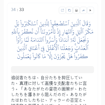
34
:
33
وَقَالَ ٱلَّذِينَ ٱسۡتُضۡعِفُواْ لِلَّذِينَ ٱسۡتَكۡبَرُواْ بَلۡ
مَكۡرُ ٱلَّيۡلِ وَٱلنَّهَارِ إِذۡ تَأۡمُرُونَنَآ أَن نَّكۡفُرَ بِٱللَّهِ
وَنَجۡعَلَ لَهُۥٓ أَندَادٗاۚ وَأَسَرُّواْ ٱلنَّدَامَةَ لَمَّا رَأَوُاْ
ٱلۡعَذَابَۚ وَجَعَلۡنَا ٱلۡأَغۡلَٰلَ فِيٓ أَعۡنَاقِ ٱلَّذِينَ
كَفَرُواْۖ هَلۡ يُجۡزَوۡنَ إِلَّا مَا كَانُواْ يَعۡمَلُونَ
追従者たちは、自分たちを抑圧してい
た、真理に対して高慢な支配者たちに言
う。「あなたがたの昼夜の画策が、わた
したちを導きから阻んだのだ。あなたが
たはわたしたちに、アッラーの否定と、