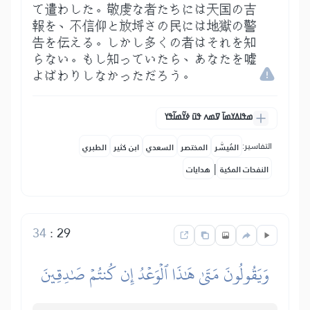
て遣わした。敬虔な者たちには天国の吉
報を、不信仰と放埓さの民には地獄の警
告を伝える。しかし多くの者はそれを知
らない。もし知っていたら、あなたを嘘
よばわりしなかっただろう。
ߘߟߊߡߌߘߊ߫ ߜߘߍ ߟߎ߫ ߦߌ߬ߘߊ߬ߟߌ
التفاسير:
المُيسَّر
المختصر
السعدي
ابن كثير
الطبري
|
النفحات المكية
هدايات
34
:
29
وَيَقُولُونَ مَتَىٰ هَٰذَا ٱلۡوَعۡدُ إِن كُنتُمۡ صَٰدِقِينَ