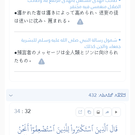
• صاحب الهدى مُسْتَعْلٍ بالهدى مرتفع به، وصاحب
الضلال منغمس فيه محتقر.
●導かれた者は導きによって高められ、迷妄の徒
は迷いに沈み、蔑まれる。
• شمول رسالة النبي صلى الله عليه وسلم للبشرية
جمعاء، والجن كذلك.
●預言者のメッセージは全人類とジンに向けられ
たもの。
ߞߐߜߍ ߝߙߍߕߍ: 432
34
:
32
قَالَ ٱلَّذِينَ ٱسۡتَكۡبَرُواْ لِلَّذِينَ ٱسۡتُضۡعِفُوٓاْ أَنَحۡنُ