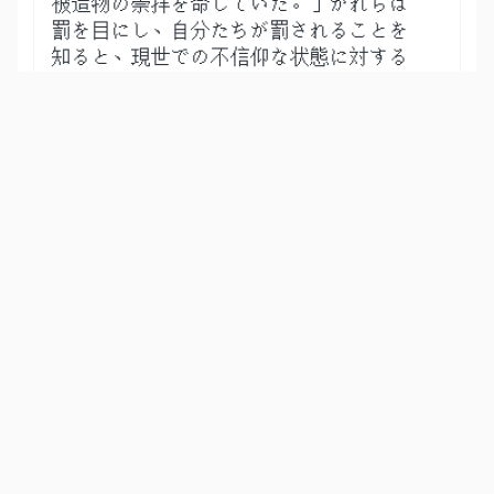
被造物の崇拝を命じていた。」かれらは
罰を目にし、自分たちが罰されることを
知ると、現世での不信仰な状態に対する
後悔の念を見られないようにする。われ
らは不信仰者たちの首に枷をかけるが、
この報いはかれらが現世で行っていた、
アッラー以外のものに対する崇拝と稼い
だ罪によるものなのだ。
Show other translations
التفاسير:
المُيسَّر
المختصر
السعدي
ابن كثير
الطبري
|
النفحات المكية
هدايات
34
:
34