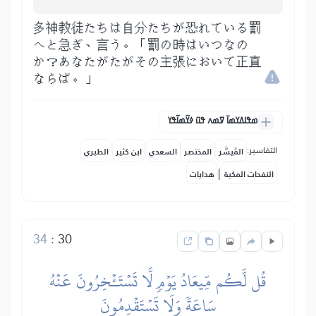
多神教徒たちは自分たちが恐れている罰
へと急ぎ、言う。「罰の時はいつなの
か？あなたがたがその主張において正直
ならば。」
ߘߟߊߡߌߘߊ߫ ߜߘߍ ߟߎ߫ ߦߌ߬ߘߊ߬ߟߌ
التفاسير:
المُيسَّر
المختصر
السعدي
ابن كثير
الطبري
|
النفحات المكية
هدايات
34
:
30
قُل لَّكُم مِّيعَادُ يَوۡمٖ لَّا تَسۡتَـٔۡخِرُونَ عَنۡهُ
سَاعَةٗ وَلَا تَسۡتَقۡدِمُونَ