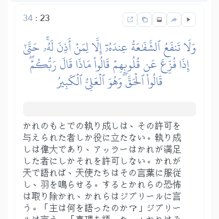
34
:
23
وَلَا تَنفَعُ ٱلشَّفَٰعَةُ عِندَهُۥٓ إِلَّا لِمَنۡ أَذِنَ لَهُۥۚ حَتَّىٰٓ
إِذَا فُزِّعَ عَن قُلُوبِهِمۡ قَالُواْ مَاذَا قَالَ رَبُّكُمۡۖ
قَالُواْ ٱلۡحَقَّۖ وَهُوَ ٱلۡعَلِيُّ ٱلۡكَبِيرُ
かれのもとでの執り成しは、その許可を
与えられた者しか役に立たない。執り成
しは偉大であり、アッラーはかれが満足
した者にしかそれを許可しない。かれが
天で語れば、天使たちはその言葉に服従
し、羽を鳴らせる。するとかれらの恐怖
は取り除かれ、かれらはジブリールに言
う。「主は何を語ったのか？」ジブリー