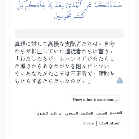
صَدَدۡنَٰكُمۡ عَنِ ٱلۡهُدَىٰ بَعۡدَ إِذۡ جَآءَكُمۖ بَلۡ
كُنتُم مُّجۡرِمِينَ
真理に対して高慢な支配者たちは、自分
たちが抑圧していた追従者たちに言う。
「わたしたちが、ムハンマドがもたらし
た導きからあなたがたを阻んだと？い
や、あなたがたこそは不正者で、腐敗を
もたらす者たちだったのだ。」
Show other translations
التفاسير:
المُيسَّر
المختصر
السعدي
ابن كثير
الطبري
|
النفحات المكية
هدايات