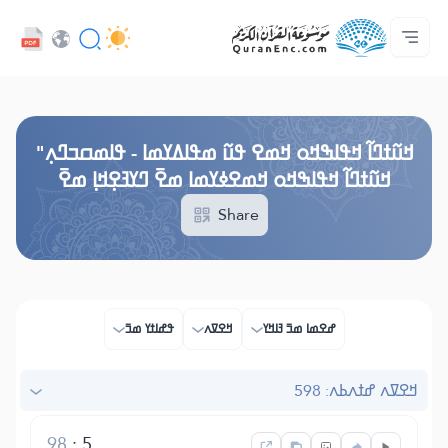
ߟߊߥߙߎߞߌߓߊ߮ ߟߎ߬ ߗߋߢߊ߬ߟߌ - API
ߘߟߊߡߌߘߊ ߟߎ߫ ߦߌ߬ߘߊ߬ߥߟߊ
ߖߊ߬ߕߋ߬ߘߐ߬ߛߌ߮ ߞߊ߲߬ߞߎߡߊ
ߊ߲ ߟߊߛߐ߬ߘߐ߲߫ ߦߊ߲߬ ߝߍ߬
ߓߏ߬ߟߏ߲߬ߘߊ
Audio
ߞߊ߲
Browse Old Version
ߞߎ߬ߙߣߊ߬ ߞߟߊߒߞߋ ߞߘߐ ߟߎ߬ ߘߟߊߡߌߘߊ - ߟߊߘߛߏߣߍ߲"
ߞߎ߬ߙߣߊ߬ ߞߟߊߒߞߋ ߞߘߐߦߌߘߊ ߘߐ߫ ߣߌߔߐ߲ߞߊ߲ ߘߐ߫
Share
ߝߐߘߊ ߘߏ߫ ߔߊߞߌ
ߞߐߜߍ
ߟߝߊߙߌ ߘߏ߫
ߞߐߜߍ ߝߙߍߕߍ: 598
98
:
5