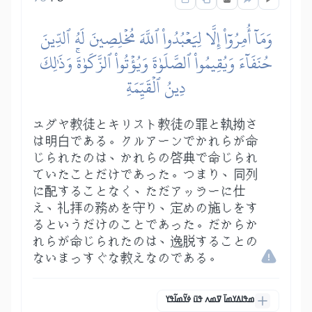
وَمَآ أُمِرُوٓاْ إِلَّا لِيَعۡبُدُواْ ٱللَّهَ مُخۡلِصِينَ لَهُ ٱلدِّينَ
حُنَفَآءَ وَيُقِيمُواْ ٱلصَّلَوٰةَ وَيُؤۡتُواْ ٱلزَّكَوٰةَۚ وَذَٰلِكَ
دِينُ ٱلۡقَيِّمَةِ
ユダヤ教徒とキリスト教徒の罪と執拗さ
は明白である。クルアーンでかれらが命
じられたのは、かれらの啓典で命じられ
ていたことだけであった。つまり、同列
に配することなく、ただアッラーに仕
え、礼拝の務めを守り、定めの施しをす
るというだけのことであった。だからか
れらが命じられたのは、逸脱することの
ないまっすぐな教えなのである。
ߘߟߊߡߌߘߊ߫ ߜߘߍ ߟߎ߫ ߦߌ߬ߘߊ߬ߟߌ