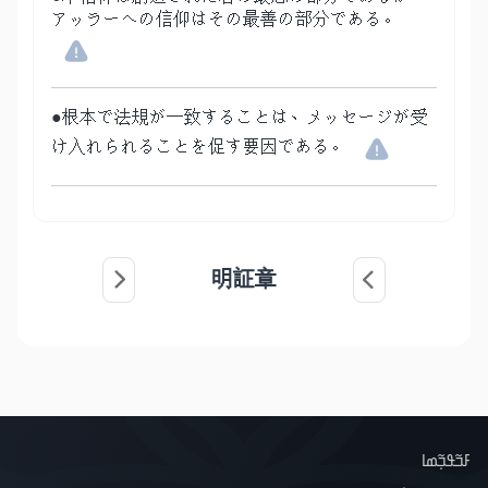
アッラーへの信仰はその最善の部分である。
●根本で法規が一致することは、メッセージが受
け入れられることを促す要因である。
明証章
ߓߏ߬ߟߏ߲߬ߘߊ