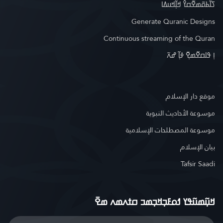
ߖߊ߬ߕߋ߬ߘߐ߬ߛߌ߮ ߞߊ߲߬ߞߎߡߊ
Generate Quranic Designs
Continuous streaming of the Quran
ߊ߲ ߟߊߛߐ߬ߘߐ߲߫ ߦߊ߲߬ ߝߍ߬
موقع دار الإسلام
موسوعة الأحاديث النبوية
موسوعة المصطلحات الإسلامية
بيان الإسلام
Tafsir Saadi
ߞߎ߲߬ߘߎ߬ߟߌ ߗߋߓߏ߲ߞߏ߲ߘߏ ߛߙߍߘߍ ߘߐ߫