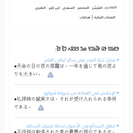
التفاسير:
المُيسَّر
المختصر
السعدي
ابن كثير
الطبري
|
النفحات المكية
هدايات
ߟߝߊߙߌ ߟߎ߫ ߢߊ߬ߕߣߐ ߘߏ߫ ߞߐߜߍ ߣߌ߲߬ ߞߊ߲߬:
• فضل ليلة القدر على سائر ليالي العام.
●天命の日の夜の恩寵は、一年を通じて他の夜よ
りも大きい。
• الإخلاص في العبادة من شروط قَبولها.
●礼拝時の誠実さは、それが受け入れられる条件
である。
• اتفاق الشرائع في الأصول مَدعاة لقبول الرسالة.
●不信仰は創造された者の最悪の部分であるが、