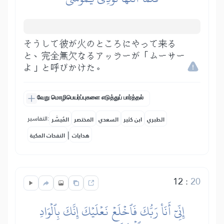
そうして彼が火のところにやって来る
と、完全無欠なるアッラーが「ムーサー
よ」と呼びかけた。
வேறு மொழிபெயர்ப்புகளை எடுத்துப் பார்த்தல்
التفاسير:
الطبري
ابن كثير
السعدي
المختصر
المُيسَّر
|
هدايات
النفحات المكية
12
:
20
إِنِّيٓ أَنَا۠ رَبُّكَ فَٱخۡلَعۡ نَعۡلَيۡكَ إِنَّكَ بِٱلۡوَادِ