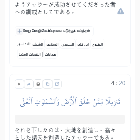
ようアッラーが成功させてくださった者
への訓戒としてである。
வேறு மொழிபெயர்ப்புகளை எடுத்துப் பார்த்தல்
التفاسير:
الطبري
ابن كثير
السعدي
المختصر
المُيسَّر
|
هدايات
النفحات المكية
4
:
20
تَنزِيلٗا مِّمَّنۡ خَلَقَ ٱلۡأَرۡضَ وَٱلسَّمَٰوَٰتِ ٱلۡعُلَى
それを下したのは、大地を創造し、高々
とした諸天を創造したアッラーである。