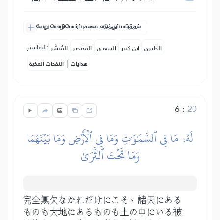
வேறு மொழிபெயர்ப்புகளை எடுத்துப் பார்த்தல்
التفاسير:
الطبري
ابن كثير
السعدي
المختصر
المُيسَّر
|
هدايات
النفحات المكية
6
:
20
لَهُۥ مَا فِي ٱلسَّمَٰوَٰتِ وَمَا فِي ٱلۡأَرۡضِ وَمَا بَيۡنَهُمَا
وَمَا تَحۡتَ ٱلثَّرَىٰ
完全無欠なかれだけにこそ、諸天にある
ものも大地にあるものも土の中にいる被