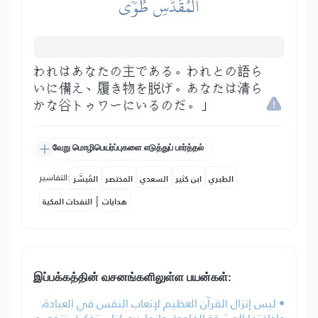
ٱلۡمُقَدَّسِ طُوٗى
われはあなたの主である。われとの語ら
いに備え、履き物を脱げ。あなたは清ら
かな谷トゥワーにいるのだ。」
வேறு மொழிபெயர்ப்புகளை எடுத்துப் பார்த்தல்
التفاسير:
الطبري
ابن كثير
السعدي
المختصر
المُيسَّر
|
هدايات
النفحات المكية
இப்பக்கத்தின் வசனங்களிலுள்ள பயன்கள்:
• ليس إنزال القرآن العظيم لإتعاب النفس في العبادة،