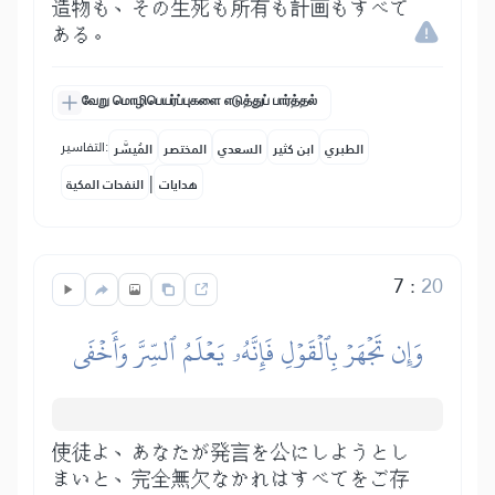
造物も、その生死も所有も計画もすべて
ある。
வேறு மொழிபெயர்ப்புகளை எடுத்துப் பார்த்தல்
التفاسير:
الطبري
ابن كثير
السعدي
المختصر
المُيسَّر
|
هدايات
النفحات المكية
7
:
20
وَإِن تَجۡهَرۡ بِٱلۡقَوۡلِ فَإِنَّهُۥ يَعۡلَمُ ٱلسِّرَّ وَأَخۡفَى
使徒よ、あなたが発言を公にしようとし
まいと、完全無欠なかれはすべてをご存