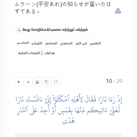
ムラーン(平安あれ)の知らせが届いたは
ずである。
வேறு மொழிபெயர்ப்புகளை எடுத்துப் பார்த்தல்
التفاسير:
الطبري
ابن كثير
السعدي
المختصر
المُيسَّر
|
هدايات
النفحات المكية
10
:
20
إِذۡ رَءَا نَارٗا فَقَالَ لِأَهۡلِهِ ٱمۡكُثُوٓاْ إِنِّيٓ ءَانَسۡتُ نَارٗا
لَّعَلِّيٓ ءَاتِيكُم مِّنۡهَا بِقَبَسٍ أَوۡ أَجِدُ عَلَى ٱلنَّارِ
هُدٗى