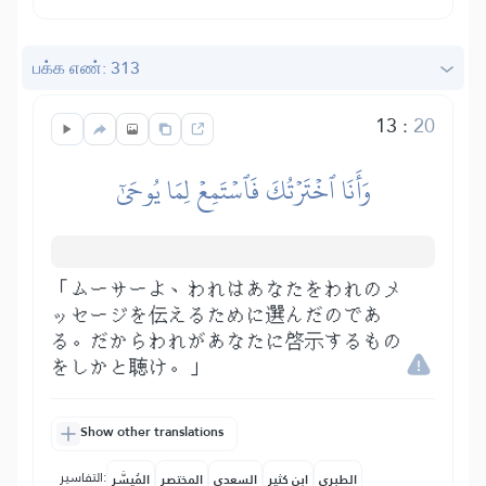
பக்க எண்: 313
13
:
20
وَأَنَا ٱخۡتَرۡتُكَ فَٱسۡتَمِعۡ لِمَا يُوحَىٰٓ
「ムーサーよ、われはあなたをわれのメ
ッセージを伝えるために選んだのであ
る。だからわれがあなたに啓示するもの
をしかと聴け。」
Show other translations
التفاسير:
الطبري
ابن كثير
السعدي
المختصر
المُيسَّر