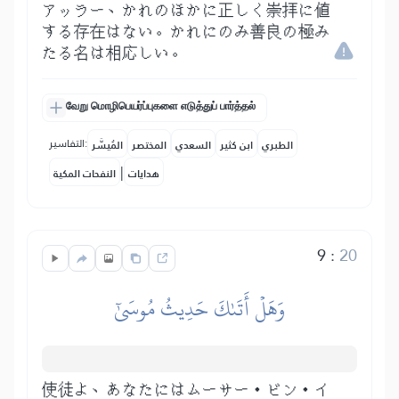
アッラー、かれのほかに正しく崇拝に値
する存在はない。かれにのみ善良の極み
たる名は相応しい。
வேறு மொழிபெயர்ப்புகளை எடுத்துப் பார்த்தல்
التفاسير:
الطبري
ابن كثير
السعدي
المختصر
المُيسَّر
|
هدايات
النفحات المكية
9
:
20
وَهَلۡ أَتَىٰكَ حَدِيثُ مُوسَىٰٓ
使徒よ、あなたにはムーサー・ビン・イ