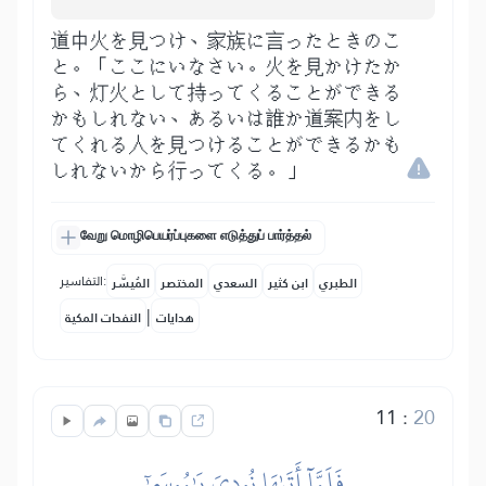
道中火を見つけ、家族に言ったときのこ
と。「ここにいなさい。火を見かけたか
ら、灯火として持ってくることができる
かもしれない、あるいは誰か道案内をし
てくれる人を見つけることができるかも
しれないから行ってくる。」
வேறு மொழிபெயர்ப்புகளை எடுத்துப் பார்த்தல்
التفاسير:
الطبري
ابن كثير
السعدي
المختصر
المُيسَّر
|
هدايات
النفحات المكية
11
:
20
فَلَمَّآ أَتَىٰهَا نُودِيَ يَٰمُوسَىٰٓ