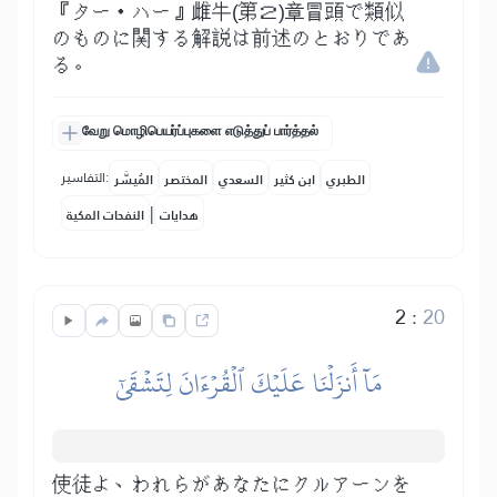
『ター・ハー』雌牛(第２)章冒頭で類似
のものに関する解説は前述のとおりであ
る。
வேறு மொழிபெயர்ப்புகளை எடுத்துப் பார்த்தல்
التفاسير:
الطبري
ابن كثير
السعدي
المختصر
المُيسَّر
|
هدايات
النفحات المكية
2
:
20
مَآ أَنزَلۡنَا عَلَيۡكَ ٱلۡقُرۡءَانَ لِتَشۡقَىٰٓ
使徒よ、われらがあなたにクルアーンを