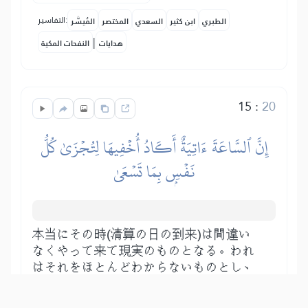
التفاسير:
الطبري
ابن كثير
السعدي
المختصر
المُيسَّر
|
هدايات
النفحات المكية
15
:
20
إِنَّ ٱلسَّاعَةَ ءَاتِيَةٌ أَكَادُ أُخۡفِيهَا لِتُجۡزَىٰ كُلُّ
نَفۡسِۭ بِمَا تَسۡعَىٰ
本当にその時(清算の日の到来)は間違い
なくやって来て現実のものとなる。われ
はそれをほとんどわからないものとし、
被造物には誰にもその時はわからない。
ただ、預言者の知らせによりその予兆は