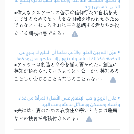
وإذاقتها المشقة الفادحة، وإنما هو كتاب تذكرة ينتفع به
الذين يخشون ربهم.
●偉大なクルアーンの啓示は信仰行為で自我を疲
労させるためでも、大変な困難を味わわせるため
でもない。むしろそれは主を意識する者たちが役
立てる訓戒の書である。
• قَرَن الله بين الخلق والأمر، فكما أن الخلق لا يخرج عن
الحكمة؛ فكذلك لا يأمر ولا ينهى إلا بما هو عدل وحكمة.
●アッラーは創造と命令を揃え置かれた。創造に
英知が秘められているように、公平かつ英知ある
ことしか命じることも禁じることもない。
• على الزوج واجب الإنفاق على الأهل (المرأة) من غذاء
وكساء ومسكن ووسائل تدفئة وقت البرد.
●夫には、妻のための衣食住や寒いときには暖房
などの扶養が義務付けられる。