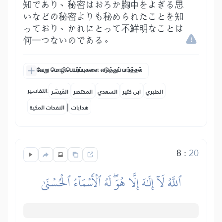
知であり、秘密はおろか胸中をよぎる思
いなどの秘密よりも秘められたことを知
っており、かれにとって不鮮明なことは
何一つないのである。
வேறு மொழிபெயர்ப்புகளை எடுத்துப் பார்த்தல்
التفاسير:
الطبري
ابن كثير
السعدي
المختصر
المُيسَّر
|
هدايات
النفحات المكية
8
:
20
ٱللَّهُ لَآ إِلَٰهَ إِلَّا هُوَۖ لَهُ ٱلۡأَسۡمَآءُ ٱلۡحُسۡنَىٰ