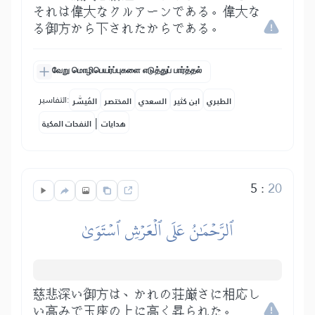
それは偉大なクルアーンである。偉大な
る御方から下されたからである。
வேறு மொழிபெயர்ப்புகளை எடுத்துப் பார்த்தல்
التفاسير:
الطبري
ابن كثير
السعدي
المختصر
المُيسَّر
|
هدايات
النفحات المكية
5
:
20
ٱلرَّحۡمَٰنُ عَلَى ٱلۡعَرۡشِ ٱسۡتَوَىٰ
慈悲深い御方は、かれの荘厳さに相応し
い高みで玉座の上に高く昇られた。