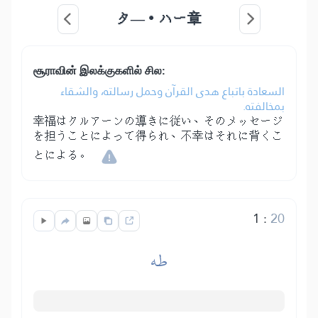
タ―・ハー章
சூராவின் இலக்குகளில் சில:
السعادة باتباع هدى القرآن وحمل رسالته، والشقاء
بمخالفته.
幸福はクルアーンの導きに従い、そのメッセージ
を担うことによって得られ、不幸はそれに背くこ
とによる。
1
:
20
طه