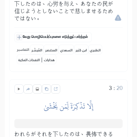
下したのは、心労を与え、あなたの民が
信じようとしないことで悲しませるため
ではない。
வேறு மொழிபெயர்ப்புகளை எடுத்துப் பார்த்தல்
التفاسير:
الطبري
ابن كثير
السعدي
المختصر
المُيسَّر
|
هدايات
النفحات المكية
3
:
20
إِلَّا تَذۡكِرَةٗ لِّمَن يَخۡشَىٰ
われらがそれを下したのは、畏怖できる