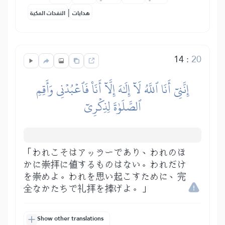
|
هدايات
النفحات المكية
14
:
20
إِنَّنِيٓ أَنَا ٱللَّهُ لَآ إِلَٰهَ إِلَّآ أَنَا۠ فَٱعۡبُدۡنِي وَأَقِمِ
ٱلصَّلَوٰةَ لِذِكۡرِيٓ
「われこそはアッラーであり、われのほ
かに崇拝に値するものはない。われだけ
を崇めよ。われを思い起こすために、完
全なかたちで礼拝を捧げよ。」
Show other translations