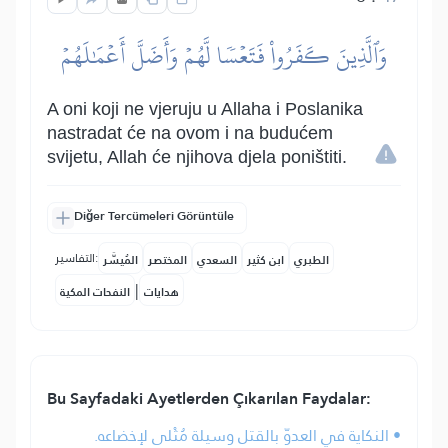
وَٱلَّذِينَ كَفَرُواْ فَتَعۡسٗا لَّهُمۡ وَأَضَلَّ أَعۡمَٰلَهُمۡ
A oni koji ne vjeruju u Allaha i Poslanika
nastradat će na ovom i na budućem
svijetu, Allah će njihova djela poništiti.
Diğer Tercümeleri Görüntüle
التفاسير:
الطبري
ابن كثير
السعدي
المختصر
المُيسَّر
|
هدايات
النفحات المكية
Bu Sayfadaki Ayetlerden Çıkarılan Faydalar:
• النكاية في العدوّ بالقتل وسيلة مُثْلى لإخضاعه.