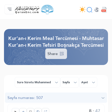
Anasayfa
Mealler Fihristi
Audio
Geliştirici Hizmetleri - API
Proje Hakkında
Biz bilen hab
Geçerli dil
Browse Old Version
Kur'an-ı Kerim Meal Tercümesi - Muhtasar
Kur'an-ı Kerim Tefsiri Boşnakça Tercümesi
Share
Sure Sûretu Muhammed
Sayfa
Ayet
Sayfa numarası: 507
8
:
47