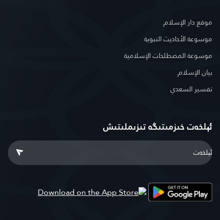
موقع دار الإسلام
موسوعة الأحاديث النبوية
موسوعة المصطلحات الإسلامية
بيان الإسلام
تفسير السعدي
ئېلخەت خىزمىتىگە تىزىملىتىش