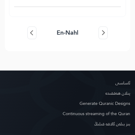
En-Nahl
ئاساسى
پىلان ھەققىدە
Generate Quranic Designs
Continuous streaming of the Quran
بىز بىلەن ئالاقە قىلىڭ