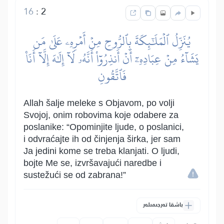
16
:
2
يُنَزِّلُ ٱلۡمَلَٰٓئِكَةَ بِٱلرُّوحِ مِنۡ أَمۡرِهِۦ عَلَىٰ مَن
يَشَآءُ مِنۡ عِبَادِهِۦٓ أَنۡ أَنذِرُوٓاْ أَنَّهُۥ لَآ إِلَٰهَ إِلَّآ أَنَا۠
فَٱتَّقُونِ
Allah šalje meleke s Objavom, po volji
Svojoj, onim robovima koje odabere za
poslanike: “Opominjite ljude, o poslanici,
i odvraćajte ih od činjenja širka, jer sam
Ja jedini kome se treba klanjati. O ljudi,
bojte Me se, izvršavajući naredbe i
sustežući se od zabrana!”
باشقا تەرجىمىلەر