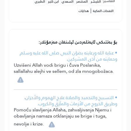
التفاسير:
المُيسَّر
المختصر
السعدي
ابن كثير
الطبري
|
النفحات المكية
هدايات
بۇ بەتتىكى ئايەتلەردىن ئېلىنغان مەزمۇنلار:
• عناية الله ورعايته بصَوْن النبي صلى الله عليه وسلم
وحمايته من أذى المشركين.
Uzvišeni Allah vodi brigu i čuva Poslanika,
sallallahu alejhi ve sellem, od zla mnogobožaca.
• التسبيح والتحميد والصلاة علاج الهموم والأحزان،
وطريق الخروج من الأزمات والمآزق والكروب.
Pomoću slavljenja Allaha, zahvaljivanja Njemu i
obavljanja namaza otklanjaju se brige i tuga,
nevolje i krize.