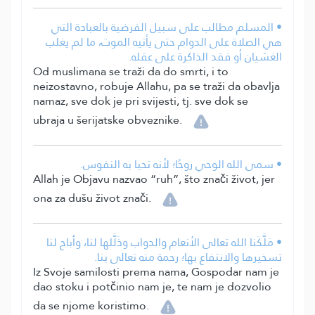
• المسلم مطالب على سبيل الفرضية بالعبادة التي
هي الصلاة على الدوام حتى يأتيه الموت، ما لم يغلب
الغشيان أو فقد الذاكرة على عقله.
Od muslimana se traži da do smrti, i to
neizostavno, robuje Allahu, pa se traži da obavlja
namaz, sve dok je pri svijesti, tj. sve dok se
ubraja u šerijatske obveznike.
• سمى الله الوحي روحًا؛ لأنه تحيا به النفوس.
Allah je Objavu nazvao “ruh”, što znači život, jer
ona za dušu život znači.
• مَلَّكَنا الله تعالى الأنعام والدواب وذَلَّلها لنا، وأباح لنا
تسخيرها والانتفاع بها؛ رحمة منه تعالى بنا.
Iz Svoje samilosti prema nama, Gospodar nam je
dao stoku i potčinio nam je, te nam je dozvolio
da se njome koristimo.