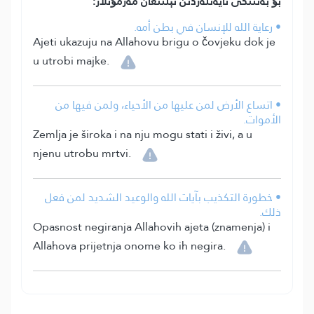
بۇ بەتتىكى ئايەتلەردىن ئېلىنغان مەزمۇنلار:
• رعاية الله للإنسان في بطن أمه.
Ajeti ukazuju na Allahovu brigu o čovjeku dok je
u utrobi majke.
• اتساع الأرض لمن عليها من الأحياء، ولمن فيها من
الأموات.
Zemlja je široka i na nju mogu stati i živi, a u
njenu utrobu mrtvi.
• خطورة التكذيب بآيات الله والوعيد الشديد لمن فعل
ذلك.
Opasnost negiranja Allahovih ajeta (znamenja) i
Allahova prijetnja onome ko ih negira.