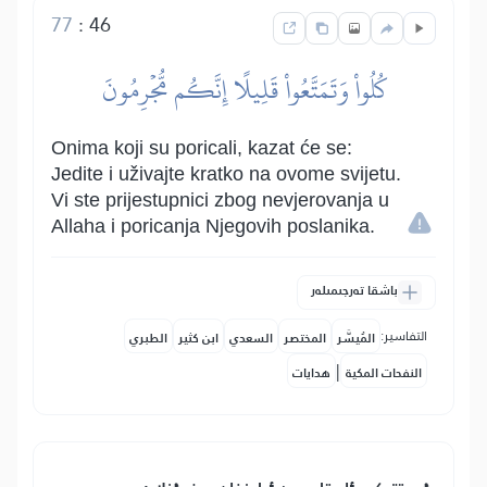
77
:
46
كُلُواْ وَتَمَتَّعُواْ قَلِيلًا إِنَّكُم مُّجۡرِمُونَ
Onima koji su poricali, kazat će se:
Jedite i uživajte kratko na ovome svijetu.
Vi ste prijestupnici zbog nevjerovanja u
Allaha i poricanja Njegovih poslanika.
باشقا تەرجىمىلەر
التفاسير:
المُيسَّر
المختصر
السعدي
ابن كثير
الطبري
|
النفحات المكية
هدايات