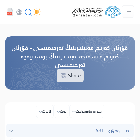
تىل
Audio
ئاساسى
پىلان ھەققىدە
بىز بىلەن ئالاقە قىلىڭ
تەرجىمىلەر مۇندەرىجىسى
كەسىپدارلار مۇلازىمىتى - API
Browse Old Version
قۇرئان كەرىم مەنىلىرىنىڭ تەرجىمىسى - قۇرئان
كەرىم قىسقىچە تەپسىرىنىڭ بوسنىيەچە
تەرجىمىسى
Share
سۈرە مۇرسەلات
بەت
ئايەت
بەت نومۇرى: 581