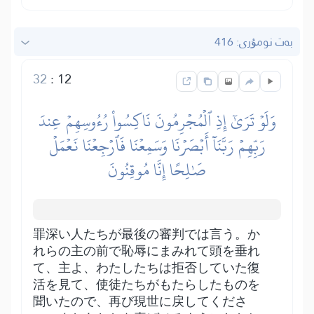
بەت نومۇرى: 416
32
:
12
وَلَوۡ تَرَىٰٓ إِذِ ٱلۡمُجۡرِمُونَ نَاكِسُواْ رُءُوسِهِمۡ عِندَ
رَبِّهِمۡ رَبَّنَآ أَبۡصَرۡنَا وَسَمِعۡنَا فَٱرۡجِعۡنَا نَعۡمَلۡ
صَٰلِحًا إِنَّا مُوقِنُونَ
罪深い人たちが最後の審判では言う。か
れらの主の前で恥辱にまみれて頭を垂れ
て、主よ、わたしたちは拒否していた復
活を見て、使徒たちがもたらしたものを
聞いたので、再び現世に戻してくださ