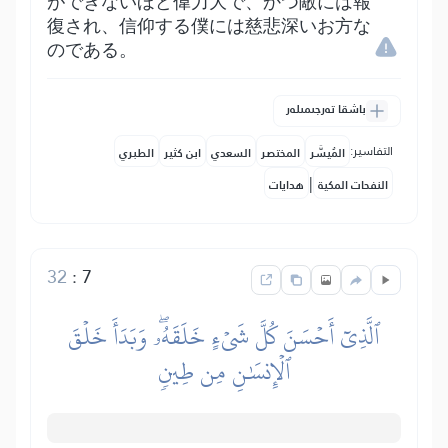
ができないほど偉力大で、かつ敵には報
復され、信仰する僕には慈悲深いお方な
のである。
باشقا تەرجىمىلەر
التفاسير:
المُيسَّر
المختصر
السعدي
ابن كثير
الطبري
|
النفحات المكية
هدايات
32
:
7
ٱلَّذِيٓ أَحۡسَنَ كُلَّ شَيۡءٍ خَلَقَهُۥۖ وَبَدَأَ خَلۡقَ
ٱلۡإِنسَٰنِ مِن طِينٖ