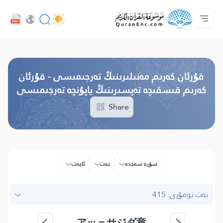
تىل
Audio
ئاساسى
پىلان ھەققىدە
بىز بىلەن ئالاقە قىلىڭ
تەرجىمىلەر مۇندەرىجىسى
كەسىپدارلار مۇلازىمىتى - API
Browse Old Version
قۇرئان كەرىم مەنىلىرىنىڭ تەرجىمىسى - قۇرئان
كەرىم قىسقىچە تەپسىرىنىڭ ياپۇنچە تەرجىمىسى
Share
سۈرە سەجدە
بەت
ئايەت
بەت نومۇرى: 415
アッ＝サジダ章