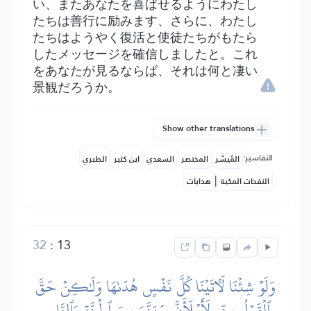
い、またあなたを喜ばせるようにわたし
たちは善行に励みます、さらに、わたし
たちはようやく復活と使徒たちがもたら
したメッセージを確信しましたと。これ
をあなたが見るならば、それは何と凄い
景観だろうか。
Show other translations
التفاسير:
المُيسَّر
المختصر
السعدي
ابن كثير
الطبري
|
النفحات المكية
هدايات
32
:
13
وَلَوۡ شِئۡنَا لَأٓتَيۡنَا كُلَّ نَفۡسٍ هُدَىٰهَا وَلَٰكِنۡ حَقَّ
ٱلۡقَوۡلُ مِنِّي لَأَمۡلَأَنَّ جَهَنَّمَ مِنَ ٱلۡجِنَّةِ وَٱلنَّاسِ