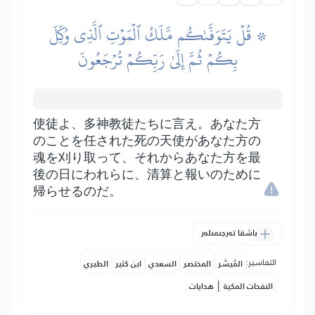
۞ قُلۡ يَتَوَفَّىٰكُم مَّلَكُ ٱلۡمَوۡتِ ٱلَّذِي وُكِّلَ
بِكُمۡ ثُمَّ إِلَىٰ رَبِّكُمۡ تُرۡجَعُونَ
使徒よ、多神教徒たちに言え。あなた方
のことを任された死の天使があなた方の
魂を刈り取って、それからあなた方を最
後の日にわれらに、清算と報いのために
帰らせるのだ。
باشقا تەرجىمىلەر
التفاسير:
المُيسَّر
المختصر
السعدي
ابن كثير
الطبري
|
النفحات المكية
هدايات