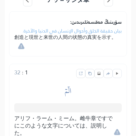
سۈرىنىڭ مەقسەتلىرىدىن:
بيان حقيقة الخلق وأحوال الإنسان في الدنيا والآخرة.
創造と現世と来世の人間の状態の真実を示す。
32
:
1
الٓمٓ
アリフ・ラーム・ミーム。雌牛章ですで
にこのような文字については、説明し
た。