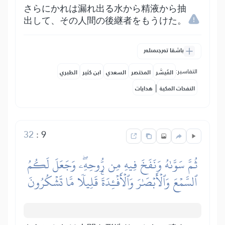
さらにかれは漏れ出る水から精液から抽
出して、その人間の後継者をもうけた。
باشقا تەرجىمىلەر
التفاسير:
المُيسَّر
المختصر
السعدي
ابن كثير
الطبري
|
النفحات المكية
هدايات
32
:
9
ثُمَّ سَوَّىٰهُ وَنَفَخَ فِيهِ مِن رُّوحِهِۦۖ وَجَعَلَ لَكُمُ
ٱلسَّمۡعَ وَٱلۡأَبۡصَٰرَ وَٱلۡأَفۡـِٔدَةَۚ قَلِيلٗا مَّا تَشۡكُرُونَ