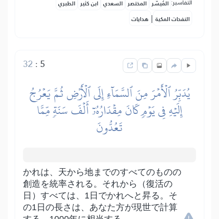
التفاسير:
المُيسَّر
المختصر
السعدي
ابن كثير
الطبري
|
النفحات المكية
هدايات
32
:
5
يُدَبِّرُ ٱلۡأَمۡرَ مِنَ ٱلسَّمَآءِ إِلَى ٱلۡأَرۡضِ ثُمَّ يَعۡرُجُ
إِلَيۡهِ فِي يَوۡمٖ كَانَ مِقۡدَارُهُۥٓ أَلۡفَ سَنَةٖ مِّمَّا
تَعُدُّونَ
かれは、天から地までのすべてのものの
創造を統率される。それから（復活の
日）すべては、1日でかれへと昇る。そ
の1日の長さは、あなた方が現世で計算