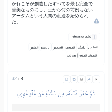
かれこそが創造したすべてを最も完全で
善美なものにし、土から何の前例もない
アーダムという人間の創造を始められ
た。
باشقا تەرجىمىلەر
التفاسير:
المُيسَّر
المختصر
السعدي
ابن كثير
الطبري
|
النفحات المكية
هدايات
32
:
8
ثُمَّ جَعَلَ نَسۡلَهُۥ مِن سُلَٰلَةٖ مِّن مَّآءٖ مَّهِينٖ