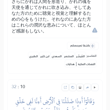
さらにかれは人間を形造り、かれの魂を
天使を通じてかれに吹き込み、そしてあ
なた方のために聴覚と視覚と理解するた
めの心をもうけた。それなのにあなた方
はこれらの潤沢な恵みについて、ほとん
ど感謝もしない。
باشقا تەرجىمىلەر
التفاسير:
المُيسَّر
المختصر
السعدي
ابن كثير
الطبري
|
النفحات المكية
هدايات
32
:
10
وَقَالُوٓاْ أَءِذَا ضَلَلۡنَا فِي ٱلۡأَرۡضِ أَءِنَّا لَفِي خَلۡقٖ
جَدِيدِۭۚ بَلۡ هُم بِلِقَآءِ رَبِّهِمۡ كَٰفِرُونَ