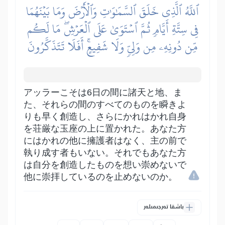
ٱللَّهُ ٱلَّذِي خَلَقَ ٱلسَّمَٰوَٰتِ وَٱلۡأَرۡضَ وَمَا بَيۡنَهُمَا
فِي سِتَّةِ أَيَّامٖ ثُمَّ ٱسۡتَوَىٰ عَلَى ٱلۡعَرۡشِۖ مَا لَكُم
مِّن دُونِهِۦ مِن وَلِيّٖ وَلَا شَفِيعٍۚ أَفَلَا تَتَذَكَّرُونَ
アッラーこそは6日の間に諸天と地、ま
た、それらの間のすべてのものを瞬きよ
りも早く創造し、さらにかれはかれ自身
を荘厳な玉座の上に置かれた。あなた方
にはかれの他に擁護者はなく、主の前で
執り成す者もいない。それでもあなた方
は自分を創造したものを想い崇めないで
他に崇拝しているのを止めないのか。
باشقا تەرجىمىلەر