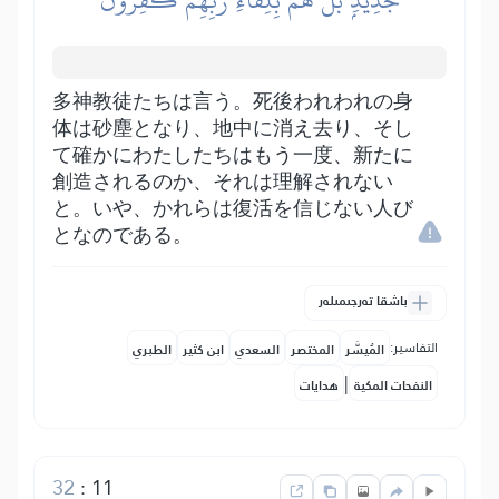
多神教徒たちは言う。死後われわれの身
体は砂塵となり、地中に消え去り、そし
て確かにわたしたちはもう一度、新たに
創造されるのか、それは理解されない
と。いや、かれらは復活を信じない人び
となのである。
باشقا تەرجىمىلەر
التفاسير:
المُيسَّر
المختصر
السعدي
ابن كثير
الطبري
|
النفحات المكية
هدايات
32
:
11