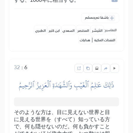
する、1000年に相当する。
باشقا تەرجىمىلەر
التفاسير:
المُيسَّر
المختصر
السعدي
ابن كثير
الطبري
|
النفحات المكية
هدايات
32
:
6
ذَٰلِكَ عَٰلِمُ ٱلۡغَيۡبِ وَٱلشَّهَٰدَةِ ٱلۡعَزِيزُ ٱلرَّحِيمُ
そのような方は、目に見えない世界と目
に見える世界を（すべて）知っている方
で、何も隠せないのだ。何も負かすこと