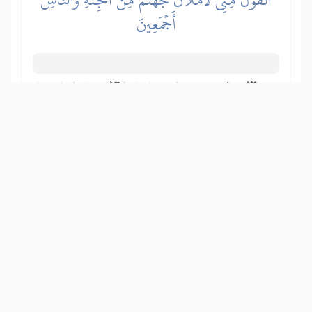
أَجۡمَعِينَ
もしわれらが望むなら、すべての魂に導
きを与えることもできた。しかし知恵と
正義の言葉が貫徹された。それはジンと
人間という二つの荷物を一緒にして地獄
を満たすというものである。かれらは不
信仰と過ちの道を選択し、信仰と正道を
取らなかったのだ。
Show other translations
التفاسير:
المُيسَّر
المختصر
السعدي
ابن كثير
الطبري
|
النفحات المكية
هدايات