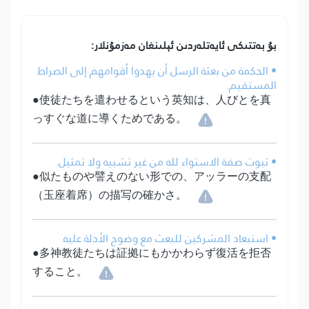
بۇ بەتتىكى ئايەتلەردىن ئېلىنغان مەزمۇنلار:
• الحكمة من بعثة الرسل أن يهدوا أقوامهم إلى الصراط
المستقيم.
●使徒たちを遣わせるという英知は、人びとを真
っすぐな道に導くためである。
• ثبوت صفة الاستواء لله من غير تشبيه ولا تمثيل.
●似たものや譬えのない形での、アッラーの支配
（玉座着席）の描写の確かさ。
• استبعاد المشركين للبعث مع وضوح الأدلة عليه.
●多神教徒たちは証拠にもかかわらず復活を拒否
すること。