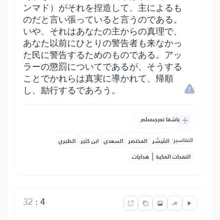
ンマド）がそれを捏造して、主によるも
のだと言い張っていると言うのである。
いや、それはあなたの主からの真理で、
あなた以前にひとりの警告者も来なかっ
た民に警告するためのものである。アッ
ラーの懲罰についてであるが、そうする
ことでかれらは真実に導かれて、帰順
し、励行するであろう。
باشقا تەرجىمىلەر
التفاسير:
المُيسَّر
المختصر
السعدي
ابن كثير
الطبري
|
النفحات المكية
هدايات
32
:
4