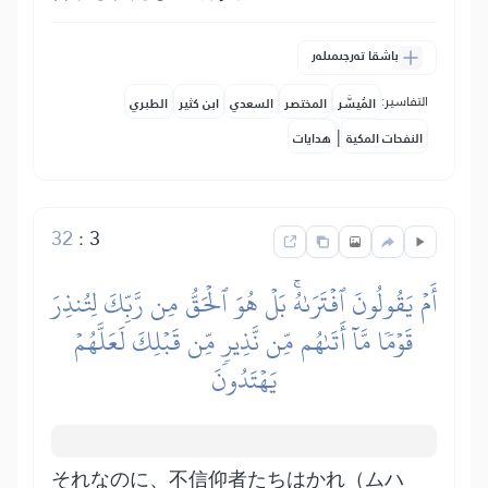
باشقا تەرجىمىلەر
التفاسير:
المُيسَّر
المختصر
السعدي
ابن كثير
الطبري
|
النفحات المكية
هدايات
32
:
3
أَمۡ يَقُولُونَ ٱفۡتَرَىٰهُۚ بَلۡ هُوَ ٱلۡحَقُّ مِن رَّبِّكَ لِتُنذِرَ
قَوۡمٗا مَّآ أَتَىٰهُم مِّن نَّذِيرٖ مِّن قَبۡلِكَ لَعَلَّهُمۡ
يَهۡتَدُونَ
それなのに、不信仰者たちはかれ（ムハ