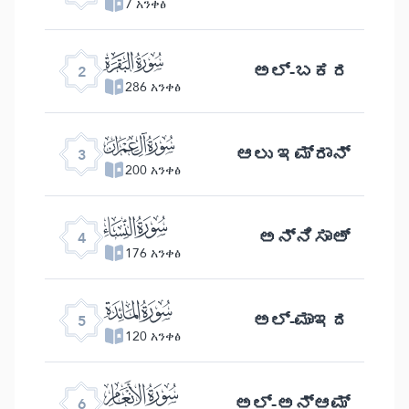
7 አንቀፅ
ﮎ
ಅಲ್- ಬಕರ
2
286 አንቀፅ
ﮏ
ಆಲು ಇಮ್ರಾನ್
3
200 አንቀፅ
ﮐ
ಅನ್ನಿಸಾಅ್
4
176 አንቀፅ
ﮑ
ಅಲ್ -ಮಾಇದ
5
120 አንቀፅ
ﮒ
ಅಲ್- ಅನ್ ಆಮ್
6