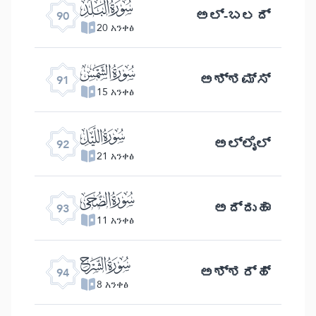
ﰇ
ಅಲ್- ಬಲದ್
90
20 አንቀፅ
ﰈ
ಅಶ್ಶಮ್ಸ್
91
15 አንቀፅ
ﰉ
ಅಲ್ಲೈಲ್
92
21 አንቀፅ
ﰊ
ಅದ್ದುಹಾ
93
11 አንቀፅ
ﰋ
ಅಶ್ಶರ್ಹ್
94
8 አንቀፅ