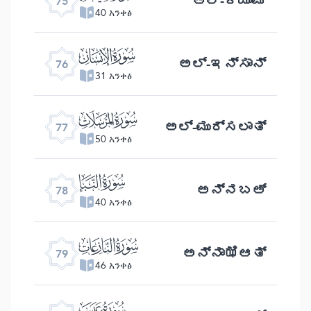
ಅಲ್ -ಕಿಯಾಮ
75
40 አንቀፅ
ﯹ
ಅಲ್- ಇನ್ಸಾನ್
76
31 አንቀፅ
ﯺ
ಅಲ್- ಮುರ್ಸಲಾತ್
77
50 አንቀፅ
ﯻ
ಅನ್ನಬಅ್
78
40 አንቀፅ
ﯼ
ಅನ್ನಾಝಿಆತ್
79
46 አንቀፅ
ﯽ