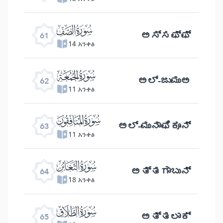
ﯪ
ಅಸ್ಸಫ್ಫ್
61
14 አንቀፅ
ﯫ
ಅಲ್ -ಜುಮುಅ
62
11 አንቀፅ
ﯬ
ಅಲ್ -ಮುನಾಫಿಕೂನ್
63
11 አንቀፅ
ﯭ
ಅತ್ತಗಾಬುನ್
64
18 አንቀፅ
ﯮ
ಅತ್ತಲಾಕ್
65