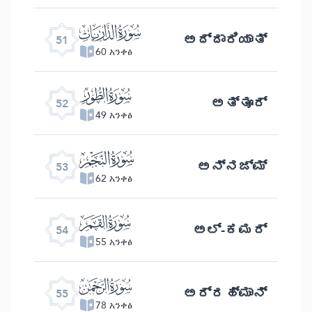
ﯠ
ಅದ್ದಾರಿಯಾತ್
51
60 አንቀፅ
ﯡ
ಅತ್ತೂರ್
52
49 አንቀፅ
ﯢ
ಅನ್ನಜ್ಮ್
53
62 አንቀፅ
ﯣ
ಅಲ್ -ಕಮರ್
54
55 አንቀፅ
ﯤ
ಅರ್‍ರಹ್ಮಾನ್
55
78 አንቀፅ