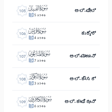
ﰖ
ಅಲ್ -ಫೀಲ್
105
5 አንቀፅ
ﰗ
ಕುರೈಶ್
106
4 አንቀፅ
ﰘ
ಅಲ್ -ಮಾಊನ್
107
7 አንቀፅ
ﰙ
ಅಲ್ -ಕೌಸರ್
108
3 አንቀፅ
ﰚ
ಅಲ್- ಕಾಫಿರೂನ್
109
6 አንቀፅ