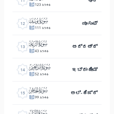
ಹೂದ್
11
123 አንቀፅ
ﮘ
ಯೂಸುಫ್
12
111 አንቀፅ
ﮙ
ಅರ್‍ರಅ್ ದ್
13
43 አንቀፅ
ﮚ
ಇಬ್ರಾಹೀಮ್
14
52 አንቀፅ
ﮛ
ಅಲ್- ಹಿಜ್ರ್
15
99 አንቀፅ
ﮜ