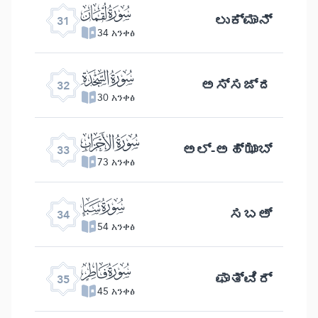
ﮫ
ಲುಕ್ಮಾನ್
31
34 አንቀፅ
ﮬ
ಅಸ್ಸಜ್ದ
32
30 አንቀፅ
ﮭ
ಅಲ್- ಅಹ್ ಝಾಬ್
33
73 አንቀፅ
ﮮ
ಸಬಅ್
34
54 አንቀፅ
ﮯ
ಫಾತ್ವಿರ್
35
45 አንቀፅ