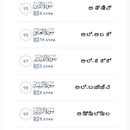
ﰌ
ಅತ್ತೀನ್
95
8 አንቀፅ
ﰍ
ಅಲ್ -ಅಲಕ್
96
19 አንቀፅ
ﰎ
ಅಲ್- ಕದ್ರ್
97
5 አንቀፅ
ﰏ
ಅಲ್ -ಬಯ್ಯಿನ
98
8 አንቀፅ
ﰐ
ಅಝ್ಝಲ್ ಝಲ
99
8 አንቀፅ