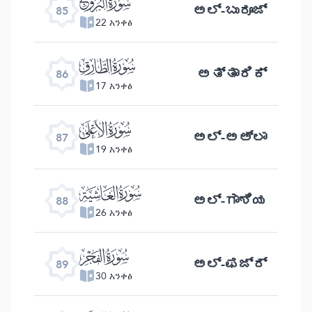
ﰂ
ಅಲ್ -ಬುರೂಜ್
85
22 አንቀፅ
ﰃ
ಅತ್ತಾರಿಕ್
86
17 አንቀፅ
ﰄ
ಅಲ್ -ಅಅ್ ಲಾ
87
19 አንቀፅ
ﰅ
ಅಲ್ -ಗಾಶಿಯ
88
26 አንቀፅ
ﰆ
ಅಲ್- ಫಜ್ರ್
89
30 አንቀፅ