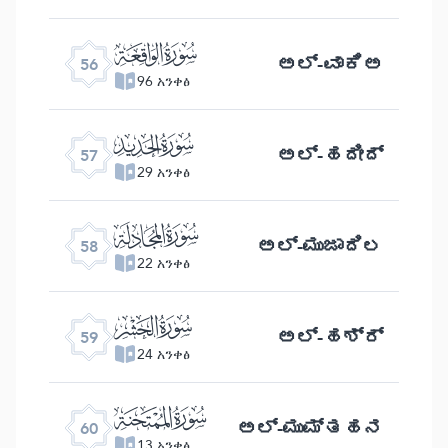
ﯥ
ಅಲ್ -ವಾಕಿಅ
56
96 አንቀፅ
ﯦ
ಅಲ್ -ಹದೀದ್
57
29 አንቀፅ
ﯧ
ಅಲ್ -ಮುಜಾದಿಲ
58
22 አንቀፅ
ﯨ
ಅಲ್ -ಹಶ್ರ್
59
24 አንቀፅ
ﯩ
ಅಲ್ -ಮುಮ್ತಹನ
60
13 አንቀፅ