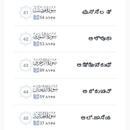
ﯖ
ಫುಸ್ಸಿಲತ್
41
54 አንቀፅ
ﯗ
ಅಶ್ಶೂರಾ
42
53 አንቀፅ
ﯘ
ಅಝ್ಝುಖ್ರುಫ್
43
89 አንቀፅ
ﯙ
ಅದ್ದುಖಾನ್
44
59 አንቀፅ
ﯚ
ಅಲ್ -ಜಾಸಿಯ
45
37 አንቀፅ