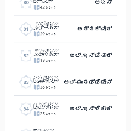
ಅಬಸ್
80
42 አንቀፅ
ﯾ
ಅತ್ತಕ್ವೀರ್
81
29 አንቀፅ
ﯿ
ಅಲ್-ಇನ್ ಫಿತಾರ್
82
19 አንቀፅ
ﰀ
ಅಲ್ -ಮುತಫ್ಫಿಫೀನ್
83
36 አንቀፅ
ﰁ
ಅಲ್-ಇನ್ ಶಿಕಾಕ್
84
25 አንቀፅ