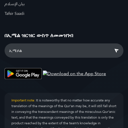
بيان الإسلام
Tafsir Saadi
በኢሜል ዝርዝር ውስጥ ለመመዝገብ
Important note:
It is noteworthy that no matter how accurate any
translation of the meanings of the Qur’an may be, it will still fall short
in conveying the transcendent meanings of the miraculous Qur’anic
text, and that the meanings conveyed by this translation is only the
product reached by the extent of the team’s knowledge in