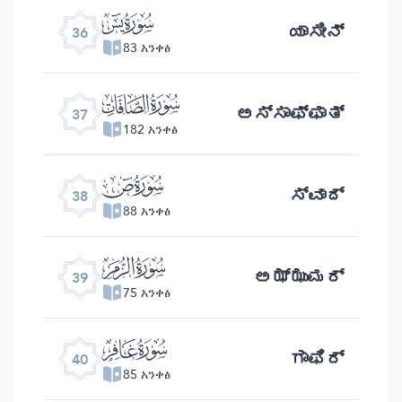
ﮰ
ಯಾಸೀನ್
36
83 አንቀፅ
ﮱ
ಅಸ್ಸಾಫ್ಫಾತ್
37
182 አንቀፅ
ﯓ
ಸ್ವಾದ್
38
88 አንቀፅ
ﯔ
ಅಝ್ಝುಮರ್
39
75 አንቀፅ
ﯕ
ಗಾಫಿರ್
40
85 አንቀፅ