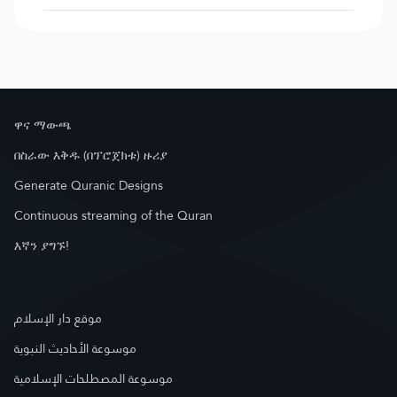
ዋና ማውጫ
በስራው እቅዱ (በፕሮጀክቱ) ዙሪያ
Generate Quranic Designs
Continuous streaming of the Quran
እኛን ያግኙ!
موقع دار الإسلام
موسوعة الأحاديث النبوية
موسوعة المصطلحات الإسلامية