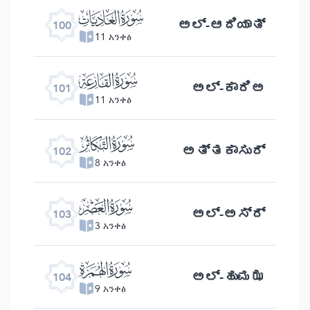
ﰑ
ಅಲ್- ಆದಿಯಾತ್
100
11 አንቀፅ
ﰒ
ಅಲ್- ಕಾರಿಅ
101
11 አንቀፅ
ﰓ
ಅತ್ತಕಾಸುರ್
102
8 አንቀፅ
ﰔ
ಅಲ್- ಅಸ್ರ್
103
3 አንቀፅ
ﰕ
ಅಲ್ -ಹುಮಝ
104
9 አንቀፅ