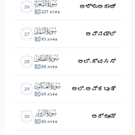
ﮦ
ಅಶ್ಶುಅರಾಅ್
26
227 አንቀፅ
ﮧ
ಅನ್ನಮ್ಲ್
27
93 አንቀፅ
ﮨ
ಅಲ್ -ಕ್ವಸಸ್
28
88 አንቀፅ
ﮩ
ಅಲ್ -ಅನ್ಕಬೂತ್
29
69 አንቀፅ
ﮪ
ಅರ್‍ರೂಮ್
30
60 አንቀፅ