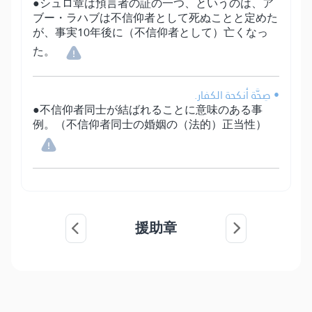
●シュロ章は預言者の証の一つ、というのは、ア
ブー・ラハブは不信仰者として死ぬことと定めた
が、事実10年後に（不信仰者として）亡くなっ
た。
• صِحَّة أنكحة الكفار.
●不信仰者同士が結ばれることに意味のある事
例。（不信仰者同士の婚姻の（法的）正当性）
援助章