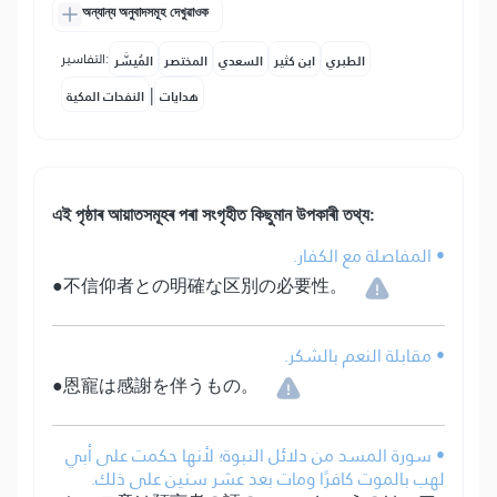
অন্যান্য অনুবাদসমূহ দেখুৱাওক
التفاسير:
الطبري
ابن كثير
السعدي
المختصر
المُيسَّر
|
هدايات
النفحات المكية
এই পৃষ্ঠাৰ আয়াতসমূহৰ পৰা সংগৃহীত কিছুমান উপকাৰী তথ্য:
• المفاصلة مع الكفار.
●不信仰者との明確な区別の必要性。
• مقابلة النعم بالشكر.
●恩寵は感謝を伴うもの。
• سورة المسد من دلائل النبوة؛ لأنها حكمت على أبي
لهب بالموت كافرًا ومات بعد عشر سنين على ذلك.