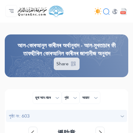
মুখ্য পৃষ্ঠা
অনুবাদসমূহৰ সূচীপত্ৰ
Audio
ডেভ্লপাৰসকলৰ সেৱাসমূহ - API
প্ৰকল্পৰ বিষয়ে
আমাৰ সৈতে যোগাযোগ কৰক
ভাষা
Browse Old Version
আল-কোৰআনুল কাৰীমৰ অৰ্থানুবাদ - আল-মুখতাচাৰ ফী
তাফছীৰিল কোৰআনিল কাৰীমৰ জাপানীজ অনুবাদ
Share
ছুৰা আন-নাচৰ
পৃষ্ঠা
আয়াত
পৃষ্ঠা নং: 603
援助章