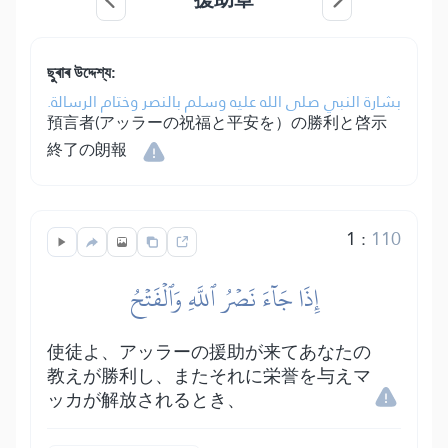
ছুৰাৰ উদ্দেশ্য:
بشارة النبي صلى الله عليه وسلم بالنصر وختام الرسالة.
預言者(アッラーの祝福と平安を）の勝利と啓示
終了の朗報
1
:
110
إِذَا جَآءَ نَصۡرُ ٱللَّهِ وَٱلۡفَتۡحُ
使徒よ、アッラーの援助が来てあなたの
教えが勝利し、またそれに栄誉を与えマ
ッカが解放されるとき、