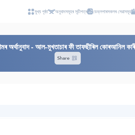
মুখ্য পৃষ্ঠা
অনুবাদসমূহৰ সূচীপত্ৰ
ডেভ্লপাৰসকলৰ সেৱাসমূহ
 অৰ্থানুবাদ - আল-মুখতাচাৰ ফী তাফছীৰিল কোৰআনিল কাৰ
Share