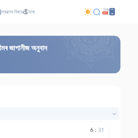
প্ৰকল্পৰ বিষয়ে
ভাষা
ীমৰ জাপানীজ অনুবাদ
6
:
31