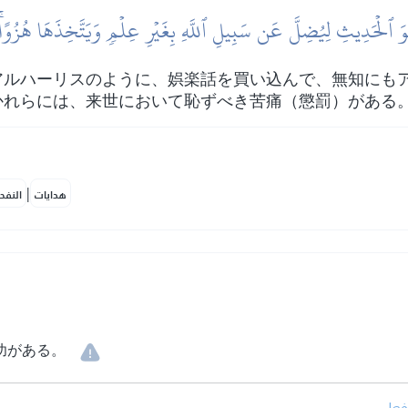
ٱلۡحَدِيثِ لِيُضِلَّ عَن سَبِيلِ ٱللَّهِ بِغَيۡرِ عِلۡمٖ وَيَتَّخِذَهَا هُزُوًاۚ 
アルハーリスのように、娯楽話を買い込んで、無知にも
かれらには、来世において恥ずべき苦痛（懲罰）がある
|
هدايات
النفح
功がある。
• عل