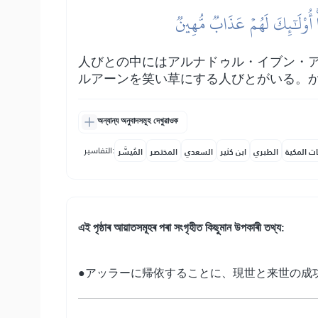
أُوْلَٰٓئِكَ لَهُمۡ عَذَابٞ مُّهِينٞ
人びとの中にはアルナドゥル・イブン・
ルアーンを笑い草にする人びとがいる。
অন্যান্য অনুবাদসমূহ দেখুৱাওক
التفاسير:
ات المكية
الطبري
ابن كثير
السعدي
المختصر
المُيسَّر
এই পৃষ্ঠাৰ আয়াতসমূহৰ পৰা সংগৃহীত কিছুমান উপকাৰী তথ্য:
●アッラーに帰依することに、現世と来世の成