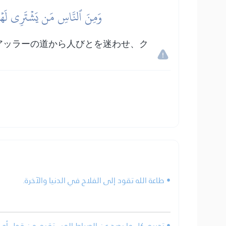
وَمِنَ ٱلنَّاسِ مَن يَشۡتَرِي لَهۡوَ 
アッラーの道から人びとを迷わせ、ク
。
• طاعة الله تقود إلى الفلاح في الدنيا والآخرة.
تحريم كل ما يصد عن الصراط المستقيم من قول أو ف.