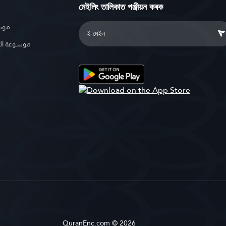
মেইলিং তালিকাত পঞ্জীয়ন কৰক
موسو
موسوعة ال
QuranEnc.com © 2026