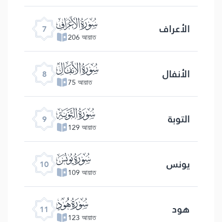
ﮓ
الأعراف
7
206 আয়াত
ﮔ
الأنفال
8
75 আয়াত
ﮕ
التوبة
9
129 আয়াত
ﮖ
یونس
10
109 আয়াত
ﮗ
هود
11
123 আয়াত