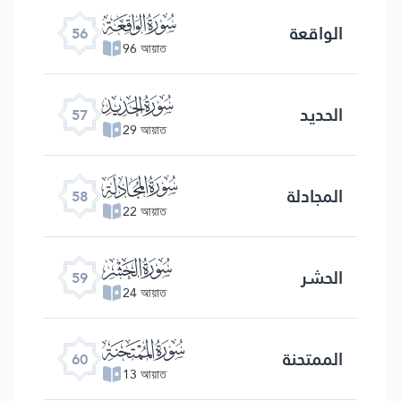
ﯥ
الواقعة
56
96 আয়াত
ﯦ
الحدید
57
29 আয়াত
ﯧ
المجادلة
58
22 আয়াত
ﯨ
الحشر
59
24 আয়াত
ﯩ
الممتحنة
60
13 আয়াত