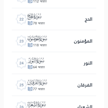
112 আয়াত
ﮢ
الحج
22
78 আয়াত
ﮣ
المؤمنون
23
118 আয়াত
ﮤ
النور
24
64 আয়াত
ﮥ
الفرقان
25
77 আয়াত
ﮦ
الشعراء
26