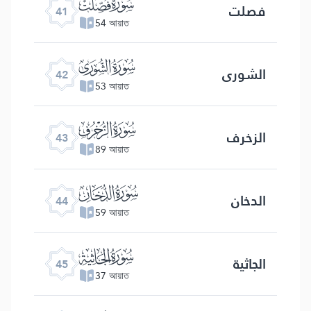
ﯖ
فصلت
41
54 আয়াত
ﯗ
الشوری
42
53 আয়াত
ﯘ
الزخرف
43
89 আয়াত
ﯙ
الدخان
44
59 আয়াত
ﯚ
الجاثیة
45
37 আয়াত