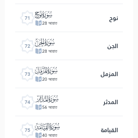
ﯴ
نوح
71
28 আয়াত
ﯵ
الجن
72
28 আয়াত
ﯶ
المزمل
73
20 আয়াত
ﯷ
المدثر
74
56 আয়াত
ﯸ
القیامة
75
40 আয়াত