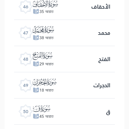
ﯛ
الأحقاف
46
35 আয়াত
ﯜ
محمد
47
38 আয়াত
ﯝ
الفتح
48
29 আয়াত
ﯞ
الحجرات
49
18 আয়াত
ﯟ
ق
50
45 আয়াত