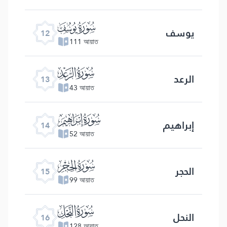
ﮘ
یوسف
12
111 আয়াত
ﮙ
الرعد
13
43 আয়াত
ﮚ
إبراهیم
14
52 আয়াত
ﮛ
الحجر
15
99 আয়াত
ﮜ
النحل
16
128 আয়াত