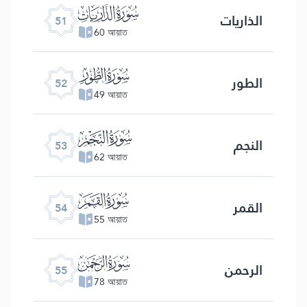
ﯠ
الذاریات
51
60 আয়াত
ﯡ
الطور
52
49 আয়াত
ﯢ
النجم
53
62 আয়াত
ﯣ
القمر
54
55 আয়াত
ﯤ
الرحمن
55
78 আয়াত