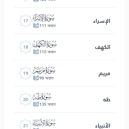
ﮝ
الإسراء
17
111 আয়াত
ﮞ
الكهف
18
110 আয়াত
ﮟ
مریم
19
98 আয়াত
ﮠ
طه
20
135 আয়াত
ﮡ
الأنبياء
21