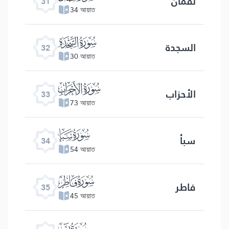
لقمان
31
34 আয়াত
ﮬ
السجدة
32
30 আয়াত
ﮭ
الأحزاب
33
73 আয়াত
ﮮ
سبأ
34
54 আয়াত
ﮯ
فاطر
35
45 আয়াত
ﮰ