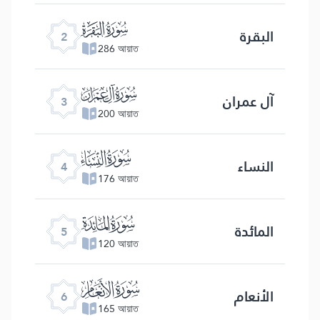
ﮎ
البقرة
2
286 আয়াত
ﮏ
آل عمران
3
200 আয়াত
ﮐ
النساء
4
176 আয়াত
ﮑ
المائدة
5
120 আয়াত
ﮒ
الأنعام
6
165 আয়াত