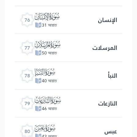
ﯹ
الإنسان
76
31 আয়াত
ﯺ
المرسلات
77
50 আয়াত
ﯻ
النبأ
78
40 আয়াত
ﯼ
النازعات
79
46 আয়াত
ﯽ
عبس
80
42 আয়াত