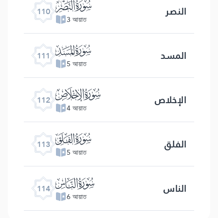
ﰛ
النصر
110
3 আয়াত
ﰜ
المسد
111
5 আয়াত
ﰝ
الإخلاص
112
4 আয়াত
ﰞ
الفلق
113
5 আয়াত
ﰟ
الناس
114
6 আয়াত