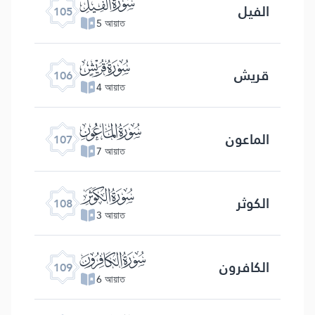
ﰖ
الفیل
105
5 আয়াত
ﰗ
قریش
106
4 আয়াত
ﰘ
الماعون
107
7 আয়াত
ﰙ
الكوثر
108
3 আয়াত
ﰚ
الكافرون
109
6 আয়াত