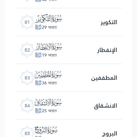
ﯾ
التكویر
81
29 আয়াত
ﯿ
الإنفطار
82
19 আয়াত
ﰀ
المطففین
83
36 আয়াত
ﰁ
الانشقاق
84
25 আয়াত
ﰂ
البروج
85