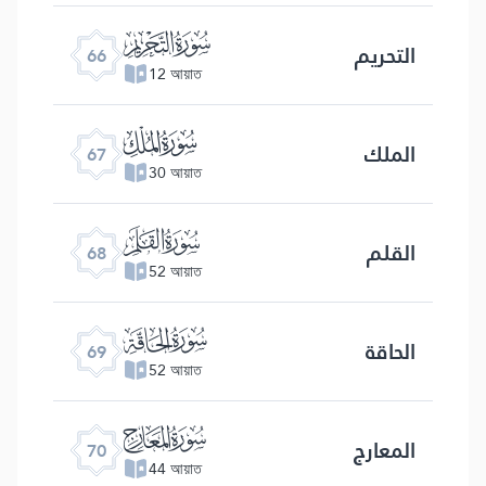
ﯯ
التحریم
66
12 আয়াত
ﯰ
الملك
67
30 আয়াত
ﯱ
القلم
68
52 আয়াত
ﯲ
الحاقة
69
52 আয়াত
ﯳ
المعارج
70
44 আয়াত