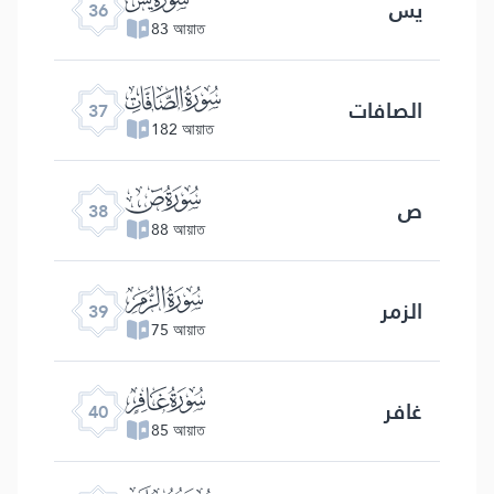
یس
36
83 আয়াত
ﮱ
الصافات
37
182 আয়াত
ﯓ
ص
38
88 আয়াত
ﯔ
الزمر
39
75 আয়াত
ﯕ
غافر
40
85 আয়াত