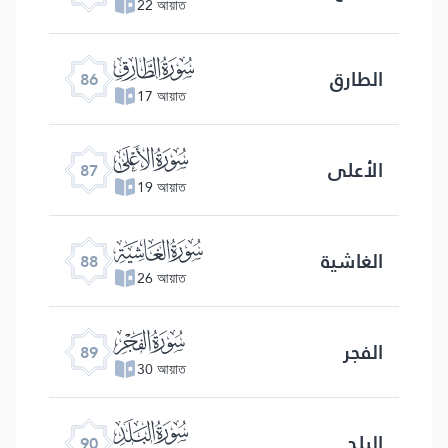
22 আয়াত
ﰃ
الطارق
86
17 আয়াত
ﰄ
الأعلى
87
19 আয়াত
ﰅ
الغاشیة
88
26 আয়াত
ﰆ
الفجر
89
30 আয়াত
ﰇ
البلد
90