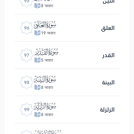
التین
95
8 আয়াত
ﰍ
العلق
96
19 আয়াত
ﰎ
القدر
97
5 আয়াত
ﰏ
البینة
98
8 আয়াত
ﰐ
الزلزلة
99
8 আয়াত
ﰑ