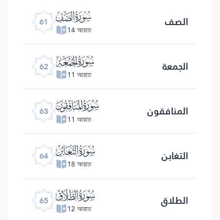
ﯪ
الصف
61
14 আয়াত
ﯫ
الجمعة
62
11 আয়াত
ﯬ
المنافقون
63
11 আয়াত
ﯭ
التغابن
64
18 আয়াত
ﯮ
الطلاق
65
12 আয়াত