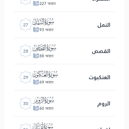
227 আয়াত
ﮧ
النمل
27
93 আয়াত
ﮨ
القصص
28
88 আয়াত
ﮩ
العنكبوت
29
69 আয়াত
ﮪ
الروم
30
60 আয়াত
ﮫ