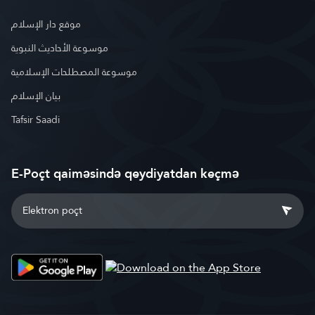
موقع دار الإسلام
موسوعة الأحاديث النبوية
موسوعة المصطلحات الإسلامية
بيان الإسلام
Tafsir Saadi
E-Poçt qaiməsində qeydiyatdan keçmə