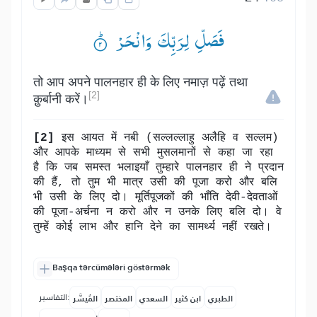
فَصَلِّ لِرَبِّكَ وَانْحَرْ ۟ؕ
तो आप अपने पालनहार ही के लिए नमाज़ पढ़ें तथा
[2]
क़ुर्बानी करें।
[2]
इस आयत में नबी (सल्लल्लाहु अलैहि व सल्लम)
और आपके माध्यम से सभी मुसलमानों से कहा जा रहा
है कि जब समस्त भलाइयाँ तुम्हारे पालनहार ही ने प्रदान
की हैं, तो तुम भी मात्र उसी की पूजा करो और बलि
भी उसी के लिए दो। मूर्तिपूजकों की भाँति देवी-देवताओं
की पूजा-अर्चना न करो और न उनके लिए बलि दो। वे
तुम्हें कोई लाभ और हानि देने का सामर्थ्य नहीं रखते।
Başqa tərcümələri göstərmək
التفاسير:
الطبري
ابن كثير
السعدي
المختصر
المُيسَّر