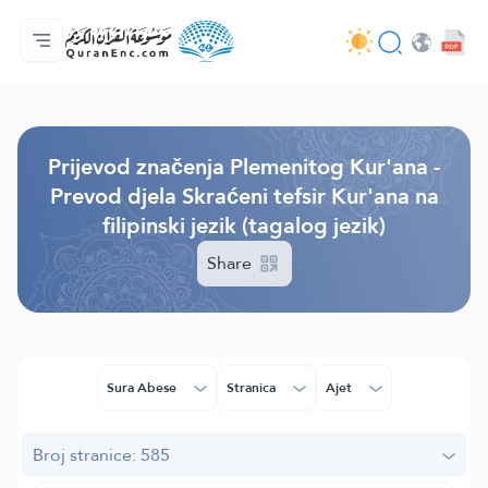
Početna stranica
Sadržaj prijevodā
Audio
Usluge programera - API
O projektu
Kontaktiraj nas
Jezik
Browse Old Version
Prijevod značenja Plemenitog Kur'ana -
Prevod djela Skraćeni tefsir Kur'ana na
filipinski jezik (tagalog jezik)
Share
Sura Abese
Stranica
Ajet
Broj stranice: 585