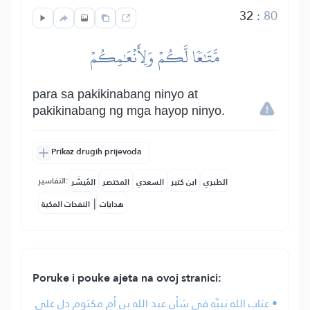
32
:
80
مَّتَٰعٗا لَّكُمۡ وَلِأَنۡعَٰمِكُمۡ
para sa pakikinabang ninyo at
pakikinabang ng mga hayop ninyo.
Prikaz drugih prijevoda
التفاسير:
الطبري
ابن كثير
السعدي
المختصر
المُيسَّر
|
هدايات
النفحات المكية
Poruke i pouke ajeta na ovoj stranici:
• عتاب الله نبيَّه في شأن عبد الله بن أم مكتوم دل على