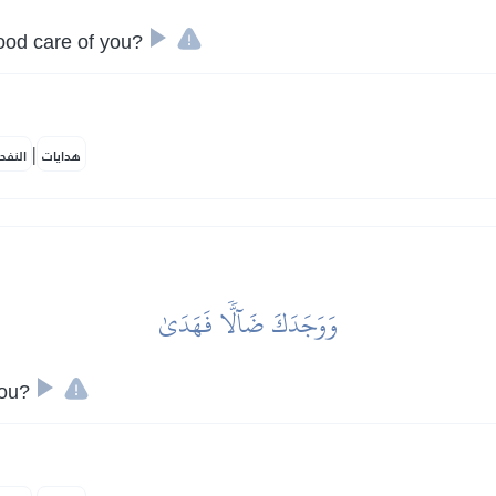
ood care of you?
|
هدايات
النفح
وَوَجَدَكَ ضَآلّٗا فَهَدَىٰ
you?