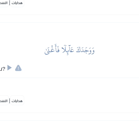
|
هدايات
النفح
وَوَجَدَكَ عَآئِلٗا فَأَغۡنَىٰ
ou?
|
هدايات
النفح