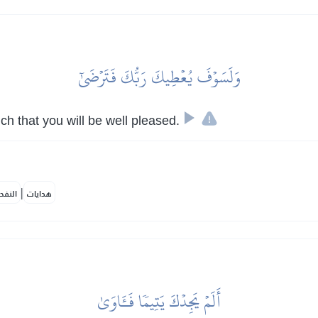
وَلَسَوۡفَ يُعۡطِيكَ رَبُّكَ فَتَرۡضَىٰٓ
ch that you will be well pleased.
|
هدايات
النفح
أَلَمۡ يَجِدۡكَ يَتِيمٗا فَـَٔاوَىٰ