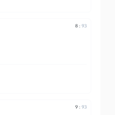
8
:
93
9
:
93