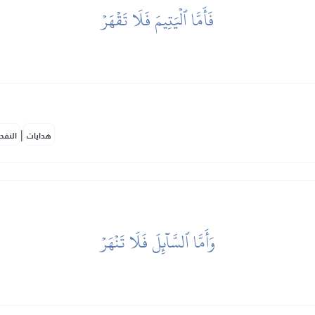
فَأَمَّا ٱلۡيَتِيمَ فَلَا تَقۡهَرۡ
|
هدايات
النفح
وَأَمَّا ٱلسَّآئِلَ فَلَا تَنۡهَرۡ