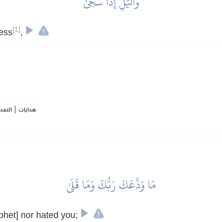
وَٱلَّيۡلِ إِذَا سَجَىٰ
[1]
ness
,
|
هدايات
النفح
مَا وَدَّعَكَ رَبُّكَ وَمَا قَلَىٰ
phet] nor hated you;