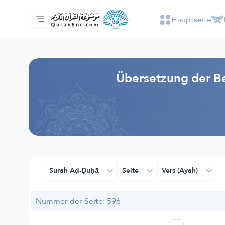
Hauptseite
Hauptseite
Inhaltsverzeichnis der Übersetzungen
Audio
Service der Entwickler - API
Über das Projekt
Kontakt
Sprache
Browse Old Version
Übersetzung der Be
Surah Aḍ-Ḍuḥā
Seite
Vers (Ayah)
Nummer der Seite: 596