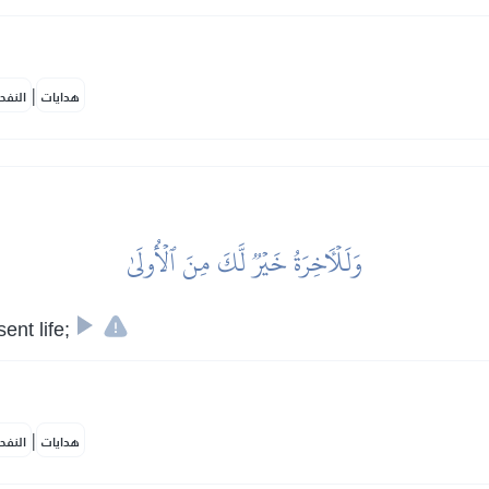
|
هدايات
النفح
وَلَلۡأٓخِرَةُ خَيۡرٞ لَّكَ مِنَ ٱلۡأُولَىٰ
ent life;
|
هدايات
النفح