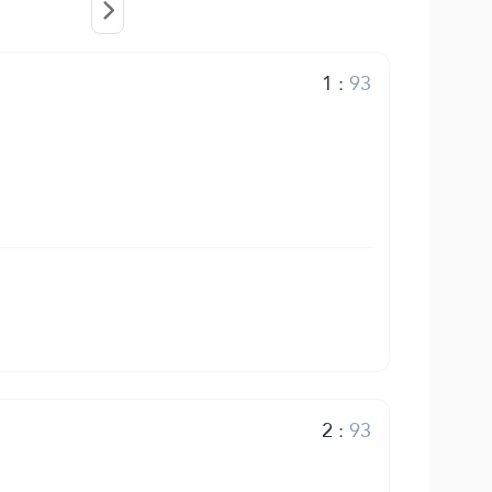
1
:
93
2
:
93