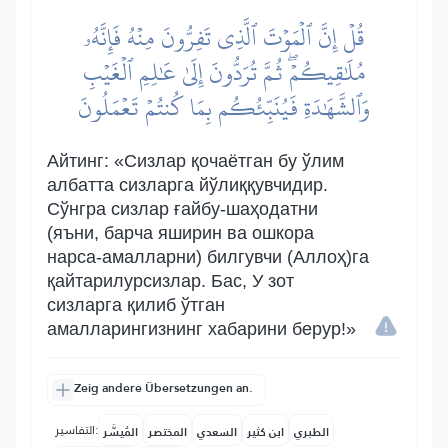
قُلۡ إِنَّ ٱلۡمَوۡتَ ٱلَّذِي تَفِرُّونَ مِنۡهُ فَإِنَّهُۥ
مُلَٰقِيكُمۡۖ ثُمَّ تُرَدُّونَ إِلَىٰ عَٰلِمِ ٱلۡغَيۡبِ
وَٱلشَّهَٰدَةِ فَيُنَبِّئُكُم بِمَا كُنتُمۡ تَعۡمَلُونَ
Айтинг: «Сизлар қочаётган бу ўлим
албатта сизларга йўлиққувчидир.
Сўнгра сизлар ғайбу-шаҳодатни
(яъни, барча яширин ва ошкора
нарса-амалларни) билгувчи (Аллоҳ)га
қайтарилурсизлар. Бас, У зот
сизларга қилиб ўтган
амалларингизнинг хабарини берур!»
Zeig andere Übersetzungen an.
التفاسير:
الطبري
ابن كثير
السعدي
المختصر
المُيسَّر