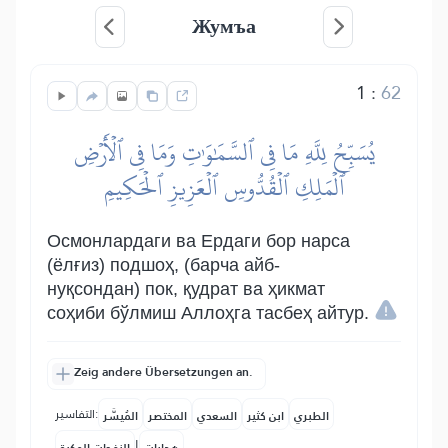
Жумъа
1
:
62
يُسَبِّحُ لِلَّهِ مَا فِي ٱلسَّمَٰوَٰتِ وَمَا فِي ٱلۡأَرۡضِ
ٱلۡمَلِكِ ٱلۡقُدُّوسِ ٱلۡعَزِيزِ ٱلۡحَكِيمِ
Осмонлардаги ва Ердаги бор нарса
(ёлғиз) подшоҳ, (барча айб-
нуқсондан) пок, қудрат ва ҳикмат
соҳиби бўлмиш Аллоҳга тасбеҳ айтур.
Zeig andere Übersetzungen an.
التفاسير:
الطبري
ابن كثير
السعدي
المختصر
المُيسَّر
|