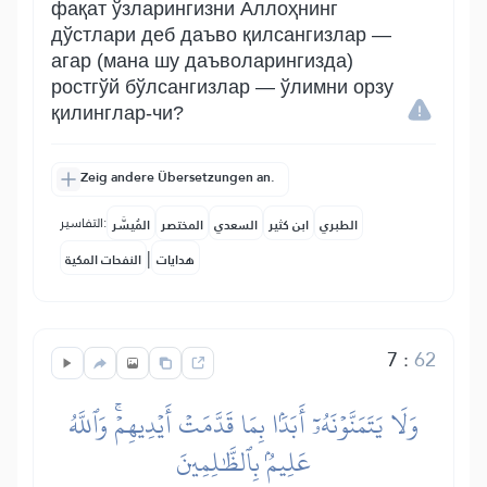
фақат ўзларингизни Аллоҳнинг
дўстлари деб даъво қилсангизлар —
агар (мана шу даъволарингизда)
ростгўй бўлсангизлар — ўлимни орзу
қилинглар-чи?
Zeig andere Übersetzungen an.
التفاسير:
الطبري
ابن كثير
السعدي
المختصر
المُيسَّر
|
هدايات
النفحات المكية
7
:
62
وَلَا يَتَمَنَّوۡنَهُۥٓ أَبَدَۢا بِمَا قَدَّمَتۡ أَيۡدِيهِمۡۚ وَٱللَّهُ
عَلِيمُۢ بِٱلظَّٰلِمِينَ