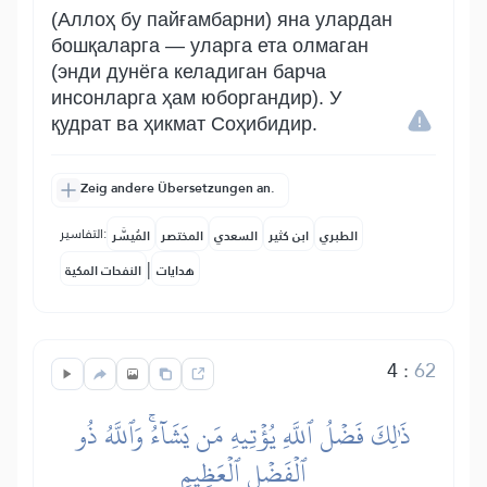
(Аллоҳ бу пайғамбарни) яна улардан
бошқаларга — уларга ета олмаган
(энди дунёга келадиган барча
инсонларга ҳам юборгандир). У
қудрат ва ҳикмат Соҳибидир.
Zeig andere Übersetzungen an.
التفاسير:
الطبري
ابن كثير
السعدي
المختصر
المُيسَّر
|
هدايات
النفحات المكية
4
:
62
ذَٰلِكَ فَضۡلُ ٱللَّهِ يُؤۡتِيهِ مَن يَشَآءُۚ وَٱللَّهُ ذُو
ٱلۡفَضۡلِ ٱلۡعَظِيمِ