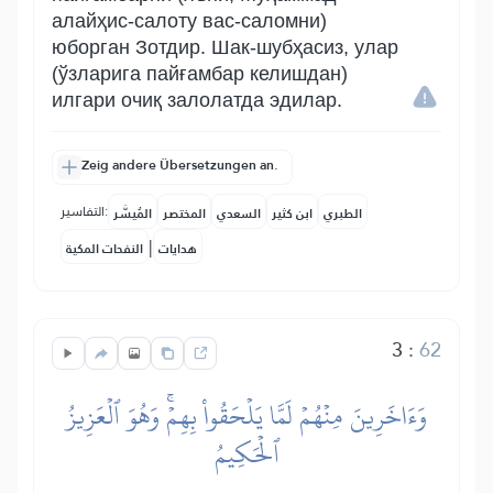
алайҳис-салоту вас-саломни)
юборган Зотдир. Шак-шубҳасиз, улар
(ўзларига пайғамбар келишдан)
илгари очиқ залолатда эдилар.
Zeig andere Übersetzungen an.
التفاسير:
الطبري
ابن كثير
السعدي
المختصر
المُيسَّر
|
هدايات
النفحات المكية
3
:
62
وَءَاخَرِينَ مِنۡهُمۡ لَمَّا يَلۡحَقُواْ بِهِمۡۚ وَهُوَ ٱلۡعَزِيزُ
ٱلۡحَكِيمُ