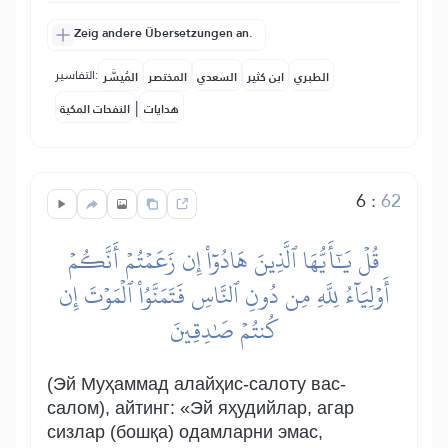
Zeig andere Übersetzungen an.
التفاسير:
الطبري
ابن كثير
السعدي
المختصر
المُيسَّر
|
هدايات
النفحات المكية
6
:
62
قُلۡ يَٰٓأَيُّهَا ٱلَّذِينَ هَادُوٓاْ إِن زَعَمۡتُمۡ أَنَّكُمۡ
أَوۡلِيَآءُ لِلَّهِ مِن دُونِ ٱلنَّاسِ فَتَمَنَّوُاْ ٱلۡمَوۡتَ إِن
كُنتُمۡ صَٰدِقِينَ
(Эй Муҳаммад алайҳис-салоту вас-
салом), айтинг: «Эй яҳудийлар, агар
сизлар (бошқа) одамларни эмас,