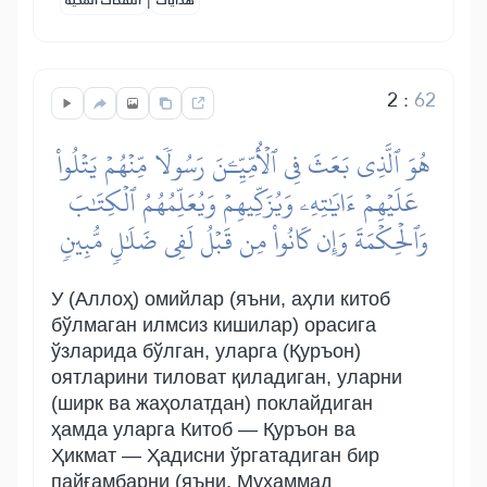
هدايات
النفحات المكية
2
:
62
هُوَ ٱلَّذِي بَعَثَ فِي ٱلۡأُمِّيِّـۧنَ رَسُولٗا مِّنۡهُمۡ يَتۡلُواْ
عَلَيۡهِمۡ ءَايَٰتِهِۦ وَيُزَكِّيهِمۡ وَيُعَلِّمُهُمُ ٱلۡكِتَٰبَ
وَٱلۡحِكۡمَةَ وَإِن كَانُواْ مِن قَبۡلُ لَفِي ضَلَٰلٖ مُّبِينٖ
У (Аллоҳ) омийлар (яъни, аҳли китоб
бўлмаган илмсиз кишилар) орасига
ўзларида бўлган, уларга (Қуръон)
оятларини тиловат қиладиган, уларни
(ширк ва жаҳолатдан) поклайдиган
ҳамда уларга Китоб — Қуръон ва
Ҳикмат — Ҳадисни ўргатадиган бир
пайғамбарни (яъни, Муҳаммад