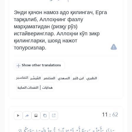
Энди қачон намоз адо қилингач, Ерга
тарқалиб, Аллоҳнинг фазлу
марҳаматидан (ризқу рўз)
истайверинглар. Аллоҳни кўп зикр
қилингларки, шояд нажот
топурсизлар.
Show other translations
التفاسير:
الطبري
ابن كثير
السعدي
المختصر
المُيسَّر
|
هدايات
النفحات المكية
11
:
62