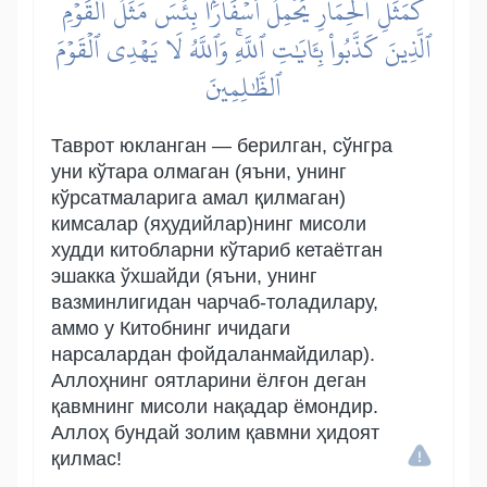
كَمَثَلِ ٱلۡحِمَارِ يَحۡمِلُ أَسۡفَارَۢاۚ بِئۡسَ مَثَلُ ٱلۡقَوۡمِ
ٱلَّذِينَ كَذَّبُواْ بِـَٔايَٰتِ ٱللَّهِۚ وَٱللَّهُ لَا يَهۡدِي ٱلۡقَوۡمَ
ٱلظَّٰلِمِينَ
Таврот юкланган — берилган, сўнгра
уни кўтара олмаган (яъни, унинг
кўрсатмаларига амал қилмаган)
кимсалар (яҳудийлар)нинг мисоли
худди китобларни кўтариб кетаётган
эшакка ўхшайди (яъни, унинг
вазминлигидан чарчаб-толадилару,
аммо у Китобнинг ичидаги
нарсалардан фойдаланмайдилар).
Аллоҳнинг оятларини ёлғон деган
қавмнинг мисоли нақадар ёмондир.
Аллоҳ бундай золим қавмни ҳидоят
қилмас!