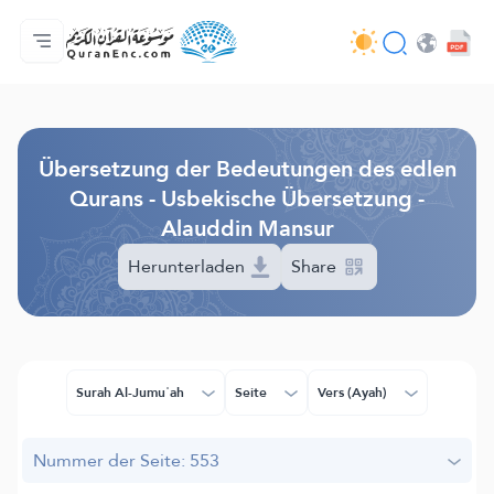
Hauptseite
Inhaltsverzeichnis der Übersetzungen
Audio
Service der Entwickler - API
Über das Projekt
Kontakt
Sprache
Browse Old Version
Übersetzung der Bedeutungen des edlen
Qurans - Usbekische Übersetzung -
Alauddin Mansur
Herunterladen
Share
Surah Al-Jumuʿah
Seite
Vers (Ayah)
Nummer der Seite: 553