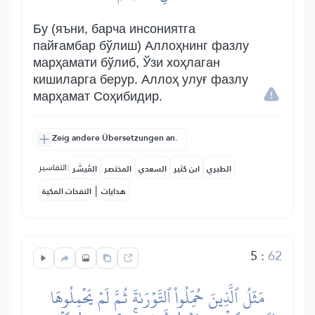
Бу (яъни, барча инсониятга
пайғамбар бўлиш) Аллоҳнинг фазлу
марҳамати бўлиб, Ўзи хоҳлаган
кишиларга берур. Аллоҳ улуғ фазлу
марҳамат Соҳибидир.
Zeig andere Übersetzungen an.
التفاسير:
الطبري
ابن كثير
السعدي
المختصر
المُيسَّر
|
هدايات
النفحات المكية
5
:
62
مَثَلُ ٱلَّذِينَ حُمِّلُواْ ٱلتَّوۡرَىٰةَ ثُمَّ لَمۡ يَحۡمِلُوهَا