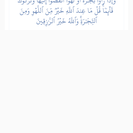
وَإِذَا رَأَوۡاْ تِجَٰرَةً أَوۡ لَهۡوًا ٱنفَضُّوٓاْ إِلَيۡهَا وَتَرَكُوكَ
قَآئِمٗاۚ قُلۡ مَا عِندَ ٱللَّهِ خَيۡرٞ مِّنَ ٱللَّهۡوِ وَمِنَ
ٱلتِّجَٰرَةِۚ وَٱللَّهُ خَيۡرُ ٱلرَّٰزِقِينَ
(Эй Муҳаммад алайҳис-салоту вас-
салом), қачон улар бирон тижоратни
ёки ўйин-кулгини кўриб қолсалар,
ўшанга қараб сочилиб-тарқалиб
кетурлар ва сизни (минбарда) тик
турган ҳолингизда тарк қилурлар.
Айтинг: «Аллоҳ ҳузуридаги нарса
(иймон ва яхши амаллар учун
бериладиган ажр-мукофот) ўйин-
кулгидан ҳам, тижоратдан ҳам
яхшироқдир! Аллоҳ ризқ
[1]
бергувчиларнинг яхшироғидир!»
[1]
Ривоят қилинишича, бир Жумъа