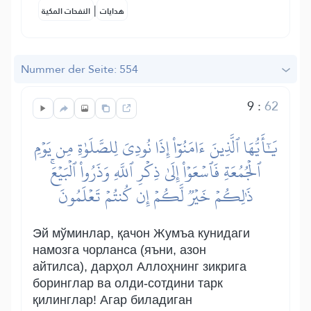
|
هدايات
النفحات المكية
Nummer der Seite: 554
9
:
62
يَٰٓأَيُّهَا ٱلَّذِينَ ءَامَنُوٓاْ إِذَا نُودِيَ لِلصَّلَوٰةِ مِن يَوۡمِ
ٱلۡجُمُعَةِ فَٱسۡعَوۡاْ إِلَىٰ ذِكۡرِ ٱللَّهِ وَذَرُواْ ٱلۡبَيۡعَۚ
ذَٰلِكُمۡ خَيۡرٞ لَّكُمۡ إِن كُنتُمۡ تَعۡلَمُونَ
Эй мўминлар, қачон Жумъа кунидаги
намозга чорланса (яъни, азон
айтилса), дарҳол Аллоҳнинг зикрига
боринглар ва олди-сотдини тарк
қилинглар! Агар биладиган