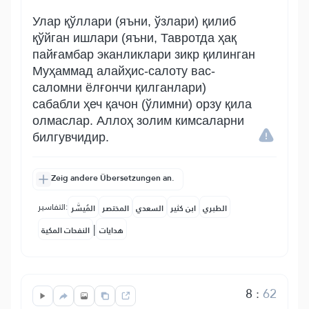
Улар қўллари (яъни, ўзлари) қилиб
қўйган ишлари (яъни, Тавротда ҳақ
пайғамбар эканликлари зикр қилинган
Муҳаммад алайҳис-салоту вас-
саломни ёлғончи қилганлари)
сабабли ҳеч қачон (ўлимни) орзу қила
олмаслар. Аллоҳ золим кимсаларни
билгувчидир.
Zeig andere Übersetzungen an.
التفاسير:
الطبري
ابن كثير
السعدي
المختصر
المُيسَّر
|
هدايات
النفحات المكية
8
:
62