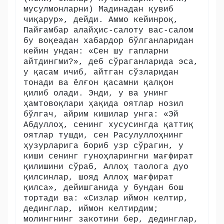
мусулмонларни) Мадинадан қувиб
чиқарур», дейди. Аммо кейинроқ,
Пайғамбар алайҳис-салоту вас-салом
бу воқеадан хабардор бўлганларидан
кейин ундан: «Сен шу гапларни
айтдингми?», деб сўраганларида эса,
у қасам ичиб, айтган сўзларидан
тонади ва ёлғон қасамни қалқон
қилиб олади. Энди, у ва унинг
ҳамтовоқлари ҳақида оятлар нозил
бўлгач, айрим кишилар унга: «Эй
Абдуллоҳ, сенинг хусусингда қаттиқ
оятлар тушди, сен Расулуллоҳнинг
ҳузурларига бориб узр сўрагин, у
киши сенинг гуноҳларингни мағфират
қилишини сўраб, Аллоҳ таолога дуо
қилсинлар, шояд Аллоҳ мағфират
қилса», дейишганида у бундан бош
тортади ва: «Сизлар иймон келтир,
дединглар, иймон келтирдим;
молингнинг закотини бер, дединглар,