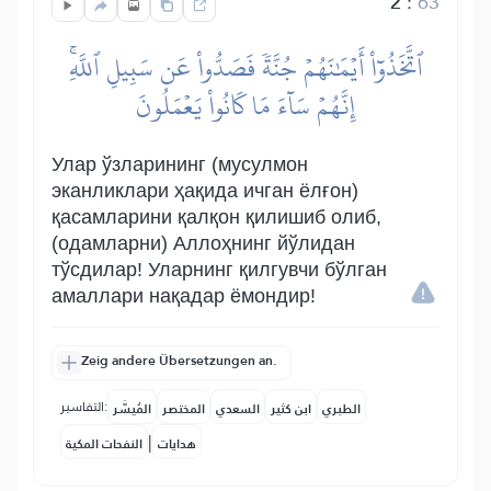
2
:
63
ٱتَّخَذُوٓاْ أَيۡمَٰنَهُمۡ جُنَّةٗ فَصَدُّواْ عَن سَبِيلِ ٱللَّهِۚ
إِنَّهُمۡ سَآءَ مَا كَانُواْ يَعۡمَلُونَ
Улар ўзларининг (мусулмон
эканликлари ҳақида ичган ёлғон)
қасамларини қалқон қилишиб олиб,
(одамларни) Аллоҳнинг йўлидан
тўсдилар! Уларнинг қилгувчи бўлган
амаллари нақадар ёмондир!
Zeig andere Übersetzungen an.
التفاسير:
الطبري
ابن كثير
السعدي
المختصر
المُيسَّر
|
هدايات
النفحات المكية