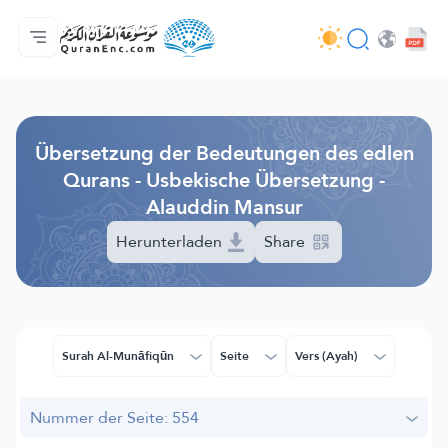
Hauptseite
Inhaltsverzeichnis der Übersetzungen
Audio
Service der Entwickler - API
Über das Projekt
Kontakt
Sprache
Browse Old Version
Übersetzung der Bedeutungen des edlen
Qurans - Usbekische Übersetzung -
Alauddin Mansur
Herunterladen
Share
Surah Al-Munāfiqūn
Seite
Vers (Ayah)
Nummer der Seite: 554