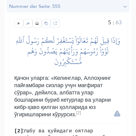
Nummer der Seite: 555
5
:
63
وَإِذَا قِيلَ لَهُمۡ تَعَالَوۡاْ يَسۡتَغۡفِرۡ لَكُمۡ رَسُولُ ٱللَّهِ
لَوَّوۡاْ رُءُوسَهُمۡ وَرَأَيۡتَهُمۡ يَصُدُّونَ وَهُم
مُّسۡتَكۡبِرُونَ
Қачон уларга: «Келинглар, Аллоҳнинг
пайғамбари сизлар учун мағфират
сўрар», дейилса, албатта улар
бошларини буриб кетурлар ва уларни
кибр-ҳаво қилган ҳолларида юз
[2]
ўгиришларини кўрурсиз.
[2]
Ушбу ва қуйидаги оятлар