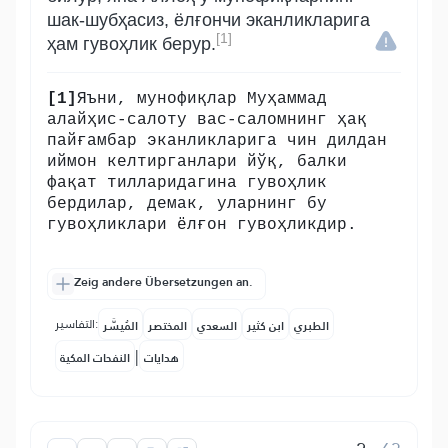
шак-шубҳасиз, ёлғончи эканликларига
[1]
ҳам гувоҳлик берур.
[1]
Яъни, мунофиқлар Муҳаммад
алайҳис-салоту вас-саломнинг ҳақ
пайғамбар эканликларига чин дилдан
иймон келтирганлари йўқ, балки
фақат тилларидагина гувоҳлик
бердилар, демак, уларнинг бу
гувоҳликлари ёлғон гувоҳликдир.
Zeig andere Übersetzungen an.
التفاسير:
الطبري
ابن كثير
السعدي
المختصر
المُيسَّر
|
هدايات
النفحات المكية