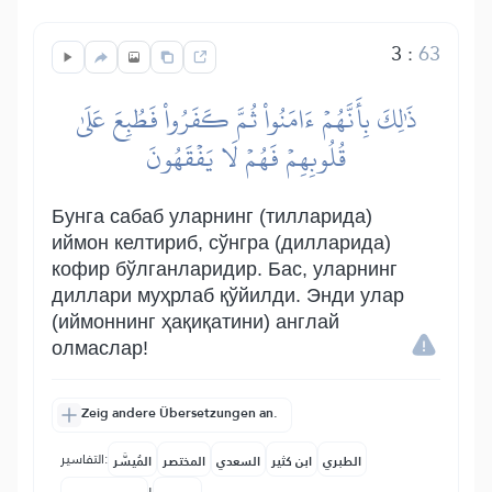
3
:
63
ذَٰلِكَ بِأَنَّهُمۡ ءَامَنُواْ ثُمَّ كَفَرُواْ فَطُبِعَ عَلَىٰ
قُلُوبِهِمۡ فَهُمۡ لَا يَفۡقَهُونَ
Бунга сабаб уларнинг (тилларида)
иймон келтириб, сўнгра (дилларида)
кофир бўлганларидир. Бас, уларнинг
диллари муҳрлаб қўйилди. Энди улар
(иймоннинг ҳақиқатини) англай
олмаслар!
Zeig andere Übersetzungen an.
التفاسير:
الطبري
ابن كثير
السعدي
المختصر
المُيسَّر