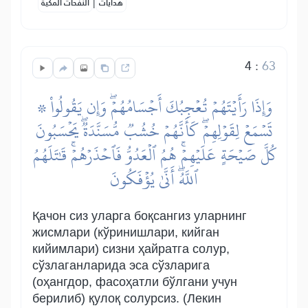
|
هدايات
النفحات المكية
4
:
63
۞ وَإِذَا رَأَيۡتَهُمۡ تُعۡجِبُكَ أَجۡسَامُهُمۡۖ وَإِن يَقُولُواْ
تَسۡمَعۡ لِقَوۡلِهِمۡۖ كَأَنَّهُمۡ خُشُبٞ مُّسَنَّدَةٞۖ يَحۡسَبُونَ
كُلَّ صَيۡحَةٍ عَلَيۡهِمۡۚ هُمُ ٱلۡعَدُوُّ فَٱحۡذَرۡهُمۡۚ قَٰتَلَهُمُ
ٱللَّهُۖ أَنَّىٰ يُؤۡفَكُونَ
Қачон сиз уларга боқсангиз уларнинг
жисмлари (кўринишлари, кийган
кийимлари) сизни ҳайратга солур,
сўзлаганларида эса сўзларига
(оҳангдор, фасоҳатли бўлгани учун
берилиб) қулоқ солурсиз. (Лекин