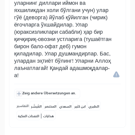
уларнинг диллари иймон ва
яхшиликдан холи бўлгани учун) улар
гўё (деворга) йўлаб қўйилган (чирик)
ёғочларга ўхшайдилар. Улар
(юраксизликлари сабабли) ҳар бир
қичқириқ-овозни устларига (тушаётган
бирон бало-офат деб) гумон
қиладилар. Улар душмандирлар. Бас,
улардан эҳтиёт бўлинг! Уларни Аллоҳ
лаънатлагай! Қандай адашмоқдалар-
а!
Zeig andere Übersetzungen an.
التفاسير:
الطبري
ابن كثير
السعدي
المختصر
المُيسَّر
|
هدايات
النفحات المكية