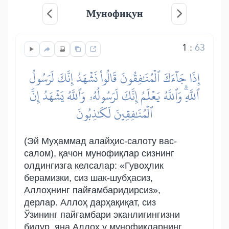
Мунофиқун
1
:
63
إِذَا جَآءَكَ ٱلۡمُنَٰفِقُونَ قَالُواْ نَشۡهَدُ إِنَّكَ لَرَسُولُ
ٱللَّهِۗ وَٱللَّهُ يَعۡلَمُ إِنَّكَ لَرَسُولُهُۥ وَٱللَّهُ يَشۡهَدُ إِنَّ
ٱلۡمُنَٰفِقِينَ لَكَٰذِبُونَ
(Эй Муҳаммад алайҳис-салоту вас-
салом), қачон мунофиқлар сизнинг
олдингизга келсалар: «Гувоҳлик
берамизки, сиз шак-шубҳасиз,
Аллоҳнинг пайғамбаридирсиз»,
дерлар. Аллоҳ дарҳақиқат, сиз
Ўзининг пайғамбари эканлигингизни
билур, яна Аллоҳ у мунофиқларнинг