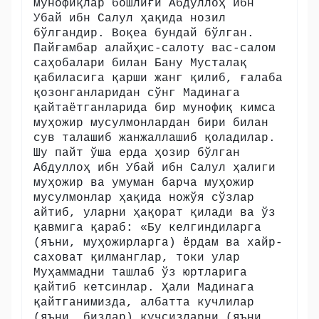
мунофиқлар бошлиғи Абдуллоҳ ибн
Убай ибн Салул ҳақида нозил
бўлгандир. Воқеа бундай бўлган.
Пайғамбар алайҳис-салоту вас-салом
саҳобалари билан Бану Мусталақ
қабиласига қарши жанг қилиб, ғалаба
қозонганларидан сўнг Мадинага
қайтаётганларида бир мунофиқ кимса
муҳожир мусулмонлардан бири билан
сув талашиб жанжаллашиб қоладилар.
Шу пайт ўша ерда ҳозир бўлган
Абдуллоҳ ибн Убай ибн Салул ҳалиги
муҳожир ва умуман барча муҳожир
мусулмонлар ҳақида ножўя сўзлар
айтиб, уларни ҳақорат қилади ва ўз
қавмига қараб: «Бу келгиндиларга
(яъни, муҳожирларга) ёрдам ва хайр-
саховат қилманглар, токи улар
Муҳаммадни ташлаб ўз юртларига
қайтиб кетсинлар. Ҳали Мадинага
қайтганимизда, албатта кучлилар
(яъни, бизлар) кучсизларни (яъни,