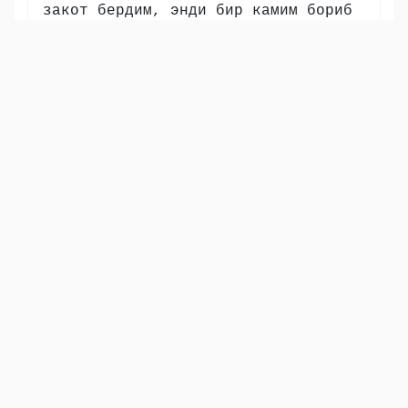
закот бердим, энди бир камим бориб
Муҳаммадга сажда қилиш қолувди»,
деб жавоб беради. Шунда юқоридаги
оят нозил бўлади ва навбатдаги
оятда эса ундай мунофиқ кимсалар
ҳақида қилинган ҳеч қандай дуо-
илтижо ижобат бўлмаслиги
уқтирилади.
Show other translations
التفاسير:
الطبري
ابن كثير
السعدي
المختصر
المُيسَّر
|
هدايات
النفحات المكية
6
:
63
سَوَآءٌ عَلَيۡهِمۡ أَسۡتَغۡفَرۡتَ لَهُمۡ أَمۡ لَمۡ تَسۡتَغۡفِرۡ لَهُمۡ