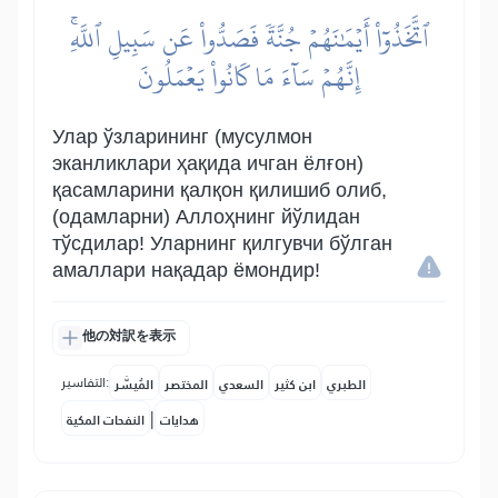
ٱتَّخَذُوٓاْ أَيۡمَٰنَهُمۡ جُنَّةٗ فَصَدُّواْ عَن سَبِيلِ ٱللَّهِۚ
إِنَّهُمۡ سَآءَ مَا كَانُواْ يَعۡمَلُونَ
Улар ўзларининг (мусулмон
эканликлари ҳақида ичган ёлғон)
қасамларини қалқон қилишиб олиб,
(одамларни) Аллоҳнинг йўлидан
тўсдилар! Уларнинг қилгувчи бўлган
амаллари нақадар ёмондир!
他の対訳を表示
التفاسير:
الطبري
ابن كثير
السعدي
المختصر
المُيسَّر
|
هدايات
النفحات المكية