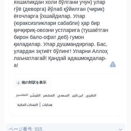
яхшиликдан холи бўлгани учун) улар
гўё (деворга) йўлаб қўйилган (чирик)
ёғочларга ўхшайдилар. Улар
(юраксизликлари сабабли) ҳар бир
қичқириқ-овозни устларига (тушаётган
бирон бало-офат деб) гумон
қиладилар. Улар душмандирлар. Бас,
улардан эҳтиёт бўлинг! Уларни Аллоҳ
лаънатлагай! Қандай адашмоқдалар-
а!
他の対訳を表示
التفاسير:
الطبري
ابن كثير
السعدي
المختصر
المُيسَّر
|
هدايات
النفحات المكية
ページ番号: 555