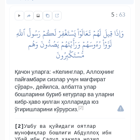
5
:
63
وَإِذَا قِيلَ لَهُمۡ تَعَالَوۡاْ يَسۡتَغۡفِرۡ لَكُمۡ رَسُولُ ٱللَّهِ
لَوَّوۡاْ رُءُوسَهُمۡ وَرَأَيۡتَهُمۡ يَصُدُّونَ وَهُم
مُّسۡتَكۡبِرُونَ
Қачон уларга: «Келинглар, Аллоҳнинг
пайғамбари сизлар учун мағфират
сўрар», дейилса, албатта улар
бошларини буриб кетурлар ва уларни
кибр-ҳаво қилган ҳолларида юз
[2]
ўгиришларини кўрурсиз.
[2]
Ушбу ва қуйидаги оятлар
мунофиқлар бошлиғи Абдуллоҳ ибн
Убай ибн Салул ҳақида нозил