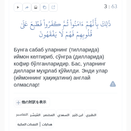
3
:
63
ذَٰلِكَ بِأَنَّهُمۡ ءَامَنُواْ ثُمَّ كَفَرُواْ فَطُبِعَ عَلَىٰ
قُلُوبِهِمۡ فَهُمۡ لَا يَفۡقَهُونَ
Бунга сабаб уларнинг (тилларида)
иймон келтириб, сўнгра (дилларида)
кофир бўлганларидир. Бас, уларнинг
диллари муҳрлаб қўйилди. Энди улар
(иймоннинг ҳақиқатини) англай
олмаслар!
他の対訳を表示
التفاسير:
الطبري
ابن كثير
السعدي
المختصر
المُيسَّر
|
هدايات
النفحات المكية