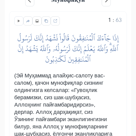
1
:
63
إِذَا جَآءَكَ ٱلۡمُنَٰفِقُونَ قَالُواْ نَشۡهَدُ إِنَّكَ لَرَسُولُ
ٱللَّهِۗ وَٱللَّهُ يَعۡلَمُ إِنَّكَ لَرَسُولُهُۥ وَٱللَّهُ يَشۡهَدُ إِنَّ
ٱلۡمُنَٰفِقِينَ لَكَٰذِبُونَ
(Эй Муҳаммад алайҳис-салоту вас-
салом), қачон мунофиқлар сизнинг
олдингизга келсалар: «Гувоҳлик
берамизки, сиз шак-шубҳасиз,
Аллоҳнинг пайғамбаридирсиз»,
дерлар. Аллоҳ дарҳақиқат, сиз
Ўзининг пайғамбари эканлигингизни
билур, яна Аллоҳ у мунофиқларнинг
шак-шубҳасиз, ёлғончи эканликларига