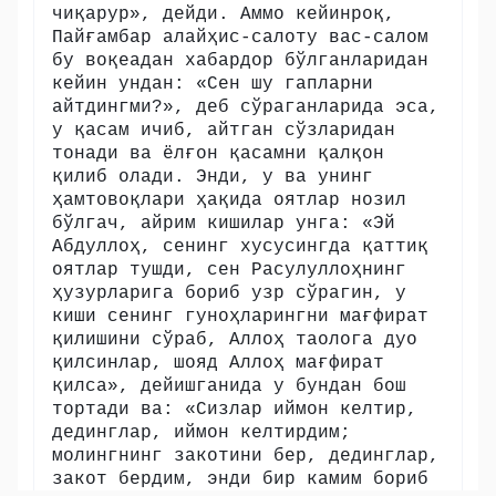
чиқарур», дейди. Аммо кейинроқ,
Пайғамбар алайҳис-салоту вас-салом
бу воқеадан хабардор бўлганларидан
кейин ундан: «Сен шу гапларни
айтдингми?», деб сўраганларида эса,
у қасам ичиб, айтган сўзларидан
тонади ва ёлғон қасамни қалқон
қилиб олади. Энди, у ва унинг
ҳамтовоқлари ҳақида оятлар нозил
бўлгач, айрим кишилар унга: «Эй
Абдуллоҳ, сенинг хусусингда қаттиқ
оятлар тушди, сен Расулуллоҳнинг
ҳузурларига бориб узр сўрагин, у
киши сенинг гуноҳларингни мағфират
қилишини сўраб, Аллоҳ таолога дуо
қилсинлар, шояд Аллоҳ мағфират
қилса», дейишганида у бундан бош
тортади ва: «Сизлар иймон келтир,
дединглар, иймон келтирдим;
молингнинг закотини бер, дединглар,
закот бердим, энди бир камим бориб