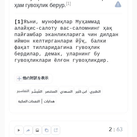
[1]
ҳам гувоҳлик берур.
[1]
Яъни, мунофиқлар Муҳаммад
алайҳис-салоту вас-саломнинг ҳақ
пайғамбар эканликларига чин дилдан
иймон келтирганлари йўқ, балки
фақат тилларидагина гувоҳлик
бердилар, демак, уларнинг бу
гувоҳликлари ёлғон гувоҳликдир.
他の対訳を表示
التفاسير:
الطبري
ابن كثير
السعدي
المختصر
المُيسَّر
|
هدايات
النفحات المكية
2
:
63