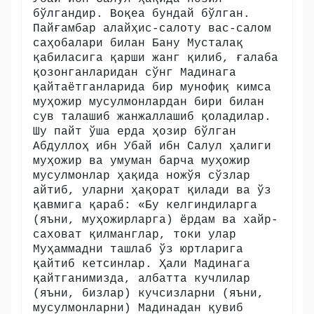
бўлгандир. Воқеа бундай бўлган.
Пайғамбар алайҳис-салоту вас-салом
саҳобалари билан Бану Мусталақ
қабиласига қарши жанг қилиб, ғалаба
қозонганларидан сўнг Мадинага
қайтаётганларида бир мунофиқ кимса
муҳожир мусулмонлардан бири билан
сув талашиб жанжаллашиб қоладилар.
Шу пайт ўша ерда ҳозир бўлган
Абдуллоҳ ибн Убай ибн Салул ҳалиги
муҳожир ва умуман барча муҳожир
мусулмонлар ҳақида ножўя сўзлар
айтиб, уларни ҳақорат қилади ва ўз
қавмига қараб: «Бу келгиндиларга
(яъни, муҳожирларга) ёрдам ва хайр-
саховат қилманглар, токи улар
Муҳаммадни ташлаб ўз юртларига
қайтиб кетсинлар. Ҳали Мадинага
қайтганимизда, албатта кучлилар
(яъни, бизлар) кучсизларни (яъни,
мусулмонларни) Мадинадан қувиб