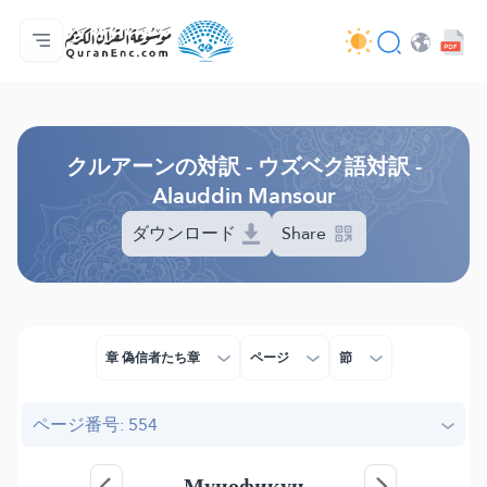
ホーム
対訳の目次
Audio
開発者向け提供サービス - API
事業内容
お問い合わせ
言語
Browse Old Version
クルアーンの対訳 - ウズベク語対訳 -
Alauddin Mansour
ダウンロード
Share
章 偽信者たち章
ページ
節
ページ番号: 554
Мунофиқун