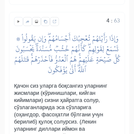
4
:
63
۞ وَإِذَا رَأَيۡتَهُمۡ تُعۡجِبُكَ أَجۡسَامُهُمۡۖ وَإِن يَقُولُواْ
تَسۡمَعۡ لِقَوۡلِهِمۡۖ كَأَنَّهُمۡ خُشُبٞ مُّسَنَّدَةٞۖ يَحۡسَبُونَ
كُلَّ صَيۡحَةٍ عَلَيۡهِمۡۚ هُمُ ٱلۡعَدُوُّ فَٱحۡذَرۡهُمۡۚ قَٰتَلَهُمُ
ٱللَّهُۖ أَنَّىٰ يُؤۡفَكُونَ
Қачон сиз уларга боқсангиз уларнинг
жисмлари (кўринишлари, кийган
кийимлари) сизни ҳайратга солур,
сўзлаганларида эса сўзларига
(оҳангдор, фасоҳатли бўлгани учун
берилиб) қулоқ солурсиз. (Лекин
уларнинг диллари иймон ва