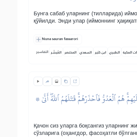
Бунга сабаб уларнинг (тилларида) ийм
қўйилди. Энди улар (иймоннинг ҳақиқат
Nuna sauran fassarori
التفاسير:
ات المكية
الطبري
ابن كثير
السعدي
المختصر
المُيسَّر
۞ وَإِذَا رَأَيۡتَهُمۡ تُعۡجِبُكَ أَجۡسَامُهُمۡۖ وَإِن يَقُولُواْ تَسۡمَعۡ لِقَوۡلِهِمۡۖ كَأَنَّهُمۡ خُشُبٞ مُّسَنَّدَةٞۖ يَحۡسَبُونَ كُلَّ صَيۡحَةٍ عَلَيۡهِمۡۚ هُمُ ٱلۡعَدُوُّ فَٱحۡذَرۡهُمۡۚ قَٰتَلَهُمُ ٱللَّهُۖ أَنَّىٰ
Қачон сиз уларга боқсангиз уларнинг ж
сўзларига (оҳангдор, фасоҳатли бўлган