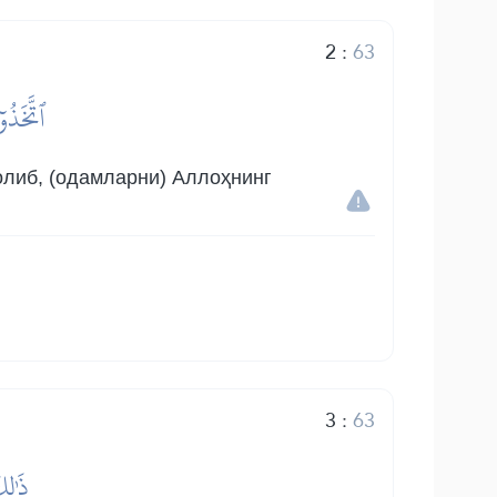
2
:
63
ٱتَّخَذُو
олиб, (одамларни) Аллоҳнинг
3
:
63
ذَٰلِك