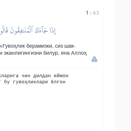
1
:
63
إِذَا جَآءَكَ ٱلۡمُنَٰفِقُونَ قَالُواْ
«Гувоҳлик берамизки, сиз шак-
и эканлигингизни билур, яна Аллоҳ
кларига чин дилдан иймон
г бу гувоҳликлари ёлғон