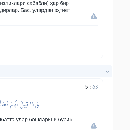
сизликлари сабабли) ҳар бир
дирлар. Бас, улардан эҳтиёт
5
:
63
وَإِذَا قِيلَ لَهُمۡ تَعَا
албатта улар бошларини буриб