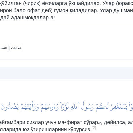
б қўйилган (чирик) ёғочларга ўхшайдилар. Улар (юрак
бирон бало-офат деб) гумон қиладилар. Улар душман
ндай адашмоқдалар-а!
|
هدايات
النفح
لَوۡاْ يَسۡتَغۡفِرۡ لَكُمۡ رَسُولُ ٱللَّهِ لَوَّوۡاْ رُءُوسَهُمۡ وَرَأَيۡتَهُمۡ يَصُدُّو
пайғамбари сизлар учун мағфират сўрар», дейилса, 
[2]
олларида юз ўгиришларини кўрурсиз.