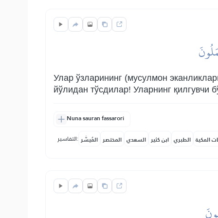
ۡمَلُونَ
Улар ўзларининг (мусулмон эканликлар
йўлидан тўсдилар! Уларнинг қилгувчи 
Nuna sauran fassarori
التفاسير:
ات المكية
الطبري
ابن كثير
السعدي
المختصر
المُيسَّر
هُونَ