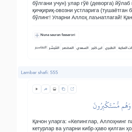
бўлгани учун) улар гўё (деворга) йўла
қичқириқ-овозни устларига (тушаётган 
бўлинг! Уларни Аллоҳ лаънатлагай! Қа
Nuna sauran fassarori
التفاسير:
ات المكية
الطبري
ابن كثير
السعدي
المختصر
المُيسَّر
Lambar shafi: 555
نَ وَهُم مُّسۡتَكۡبِرُونَ
Қачон уларга: «Келинглар, Аллоҳнинг 
кетурлар ва уларни кибр-ҳаво қилган ҳ