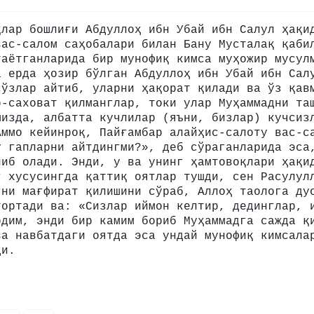
қлар бошлиғи Абдуллоҳ ибн Убай ибн Салул ҳақи
вас-салом саҳобалари билан Бану Мусталақ қаби
таётганларида бир мунофиқ кимса муҳожир мусул
а ерда ҳозир бўлган Абдуллоҳ ибн Убай ибн Сал
сўзлар айтиб, уларни ҳақорат қилади ва ўз қав
р-саховат қилманглар, токи улар Муҳаммадни та
мизда, албатта кучлилар (яъни, бизлар) кучсиз
Аммо кейинроқ, Пайғамбар алайҳис-салоту вас-с
у гапларни айтдингми?», деб сўраганларида эса
либ олади. Энди, у ва унинг ҳамтовоқлари ҳақи
г хусусингда қаттиқ оятлар тушди, сен Расулул
гни мағфират қилишини сўраб, Аллоҳ таолога ду
тортади ва: «Сизлар иймон келтир, дединглар, 
рдим, энди бир камим бориб Муҳаммадга сажда қ
ва навбатдаги оятда эса ундай мунофиқ кимсала
ди.