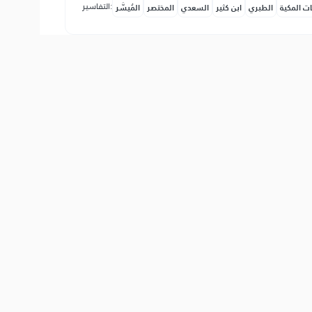
التفاسير:
ات المكية
الطبري
ابن كثير
السعدي
المختصر
المُيسَّر
َهۡدِي ٱلۡقَوۡمَ ٱلۡفَٰسِقِينَ
(Эй Муҳаммад алайҳис-салоту вас-сало
баробардир — Аллоҳ уларни ҳаргиз мағ
Show other translations
التفاسير:
ات المكية
الطبري
ابن كثير
السعدي
المختصر
المُيسَّر