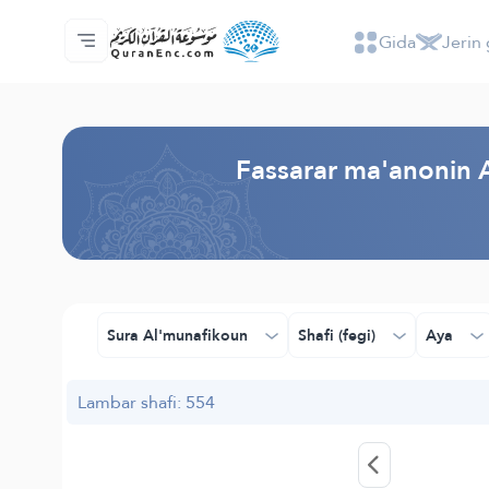
Gida
Jerin 
Gida
Jerin ginshikan taken fassarorin
Audio
Ayyukan masu bunkasawa - API
Dangane da wannan aikin
Ka tuntube mu
Harshe
Browse Old Version
Fassarar ma'anonin A
Sura Al'munafikoun
Shafi (fegi)
Aya
Lambar shafi: 554