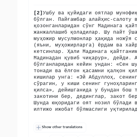
[2]
Ушбу ва қуйидаги оятлар мунофи
бўлган. Пайғамбар алайҳис-салоту 
қозонганларидан сўнг Мадинага қай
жанжаллашиб қоладилар. Шу пайт ўш
муҳожир мусулмонлар ҳақида ножўя 
(яъни, муҳожирларга) ёрдам ва хай
кетсинлар. Ҳали Мадинага қайтгани
Мадинадан қувиб чиқарур», дейди. 
бўлганларидан кейин ундан: «Сен ш
тонади ва ёлғон қасамни қалқон қи
кишилар унга: «Эй Абдуллоҳ, сенин
сўрагин, у киши сенинг гуноҳларин
қилса», дейишганида у бундан бош 
закотини бер, дединглар, закот бе
Шунда юқоридаги оят нозил бўлади 
илтижо ижобат бўлмаслиги уқтирила
Show other translations