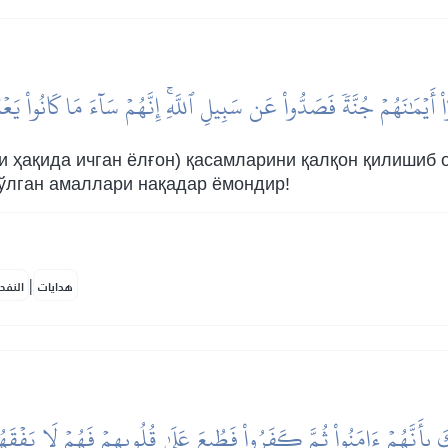
ٓاْ أَيۡمَٰنَهُمۡ جُنَّةٗ فَصَدُّواْ عَن سَبِيلِ ٱللَّهِۚ إِنَّهُمۡ سَآءَ مَا كَانُواْ يَع
и ҳақида ичган ёлғон) қасамларини қалқон қилишиб 
бўлган амаллари нақадар ёмондир!
|
هدايات
النفح
َ بِأَنَّهُمۡ ءَامَنُواْ ثُمَّ كَفَرُواْ فَطُبِعَ عَلَىٰ قُلُوبِهِمۡ فَهُمۡ لَا يَفۡقَ