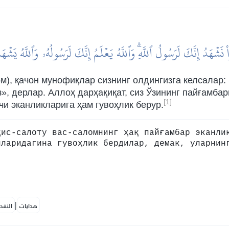
 نَشۡهَدُ إِنَّكَ لَرَسُولُ ٱللَّهِۗ وَٱللَّهُ يَعۡلَمُ إِنَّكَ لَرَسُولُهُۥ وَٱللَّهُ يَشۡه
), қачон мунофиқлар сизнинг олдингизга келсалар: 
, дерлар. Аллоҳ дарҳақиқат, сиз Ўзининг пайғамбар
[1]
чи эканликларига ҳам гувоҳлик берур.
ҳис-салоту вас-саломнинг ҳақ пайғамбар эканли
лларидагина гувоҳлик бердилар, демак, уларнин
|
هدايات
النفح