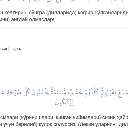
он келтириб, сўнгра (дилларида) кофир бўлганларид
ини) англай олмаслар!
|
هدايات
النفح
يُؤۡفَكُونَ
исмлари (кўринишлари, кийган кийимлари) сизни ҳайр
и учун берилиб) қулоқ солурсиз. (Лекин уларнинг д