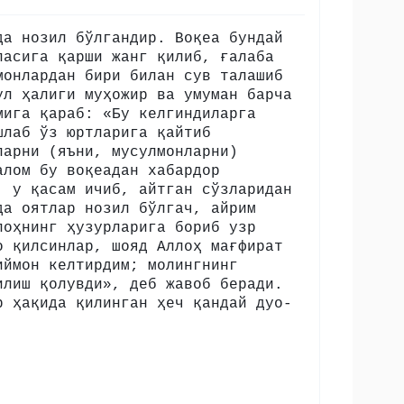
да нозил бўлгандир. Воқеа бундай
ласига қарши жанг қилиб, ғалаба
монлардан бири билан сув талашиб
ул ҳалиги муҳожир ва умуман барча
мига қараб: «Бу келгиндиларга
шлаб ўз юртларига қайтиб
ларни (яъни, мусулмонларни)
алом бу воқеадан хабардор
, у қасам ичиб, айтган сўзларидан
да оятлар нозил бўлгач, айрим
лоҳнинг ҳузурларига бориб узр
о қилсинлар, шояд Аллоҳ мағфират
иймон келтирдим; молингнинг
илиш қолувди», деб жавоб беради.
р ҳақида қилинган ҳеч қандай дуо-