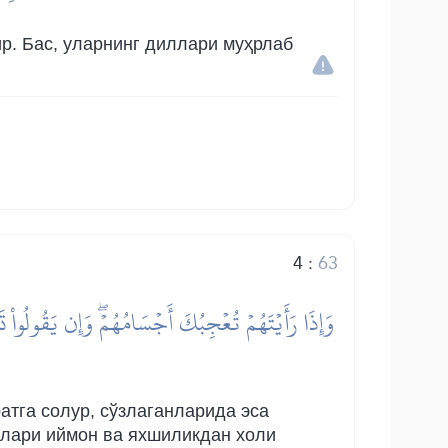
ир. Бас, уларнинг диллари муҳрлаб
4
:
63
атга солур, сўзлаганларида эса
иллари иймон ва яхшиликдан холи