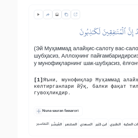
َدُ إِنَّ ٱلۡمُنَٰفِقِينَ لَكَٰذِبُونَ
(Эй Муҳаммад алайҳис-салоту вас-салом
шубҳасиз, Аллоҳнинг пайғамбаридирсиз»
у мунофиқларнинг шак-шубҳасиз, ёлғон
[1]
Яъни, мунофиқлар Муҳаммад алай
келтирганлари йўқ, балки фақат ти
гувоҳликдир.
Nuna sauran fassarori
التفاسير:
ات المكية
الطبري
ابن كثير
السعدي
المختصر
المُيسَّر