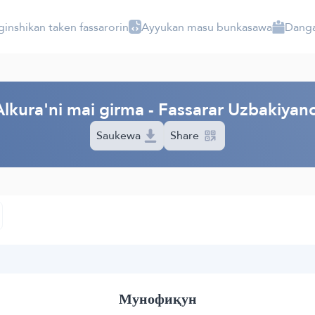
ginshikan taken fassarorin
Ayyukan masu bunkasawa
Danga
lkura'ni mai girma - Fassarar Uzbakiyan
Saukewa
Share
Мунофиқун