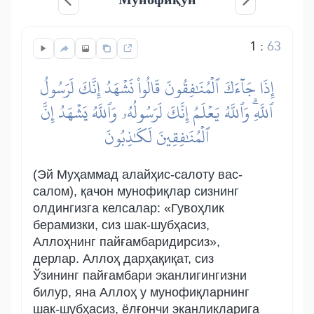
1
:
63
إِذَا جَآءَكَ ٱلۡمُنَٰفِقُونَ قَالُواْ نَشۡهَدُ إِنَّكَ لَرَسُولُ
ٱللَّهِۗ وَٱللَّهُ يَعۡلَمُ إِنَّكَ لَرَسُولُهُۥ وَٱللَّهُ يَشۡهَدُ إِنَّ
ٱلۡمُنَٰفِقِينَ لَكَٰذِبُونَ
(Эй Муҳаммад алайҳис-салоту вас-
салом), қачон мунофиқлар сизнинг
олдингизга келсалар: «Гувоҳлик
берамизки, сиз шак-шубҳасиз,
Аллоҳнинг пайғамбаридирсиз»,
дерлар. Аллоҳ дарҳақиқат, сиз
Ўзининг пайғамбари эканлигингизни
билур, яна Аллоҳ у мунофиқларнинг
шак-шубҳасиз, ёлғончи эканликларига