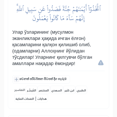
ٱتَّخَذُوٓاْ أَيۡمَٰنَهُمۡ جُنَّةٗ فَصَدُّواْ عَن سَبِيلِ ٱللَّهِۚ
إِنَّهُمۡ سَآءَ مَا كَانُواْ يَعۡمَلُونَ
Улар ўзларининг (мусулмон
эканликлари ҳақида ичган ёлғон)
қасамларини қалқон қилишиб олиб,
(одамларни) Аллоҳнинг йўлидан
тўсдилар! Уларнинг қилгувчи бўлган
амаллари нақадар ёмондир!
වෙනත් පරිවර්තන පිටපත් දිග හැරුම
التفاسير:
الطبري
ابن كثير
السعدي
المختصر
المُيسَّر
|
هدايات
النفحات المكية