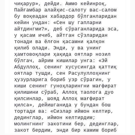
чиқарур», дейди. Аммо кейинроқ,
Пайғамбар алайҳис-салоту вас-салом
бу воқеадан хабардор бўлганларидан
кейин ундан: «Сен шу гапларни
айтдингми?», деб сўраганларида эса,
у қасам ичиб, айтган сўзларидан
тонади ва ёлғон қасамни қалқон
қилиб олади. Энди, у ва унинг
ҳамтовоқлари ҳақида оятлар нозил
бўлгач, айрим кишилар унга: «Эй
Абдуллоҳ, сенинг хусусингда қаттиқ
оятлар тушди, сен Расулуллоҳнинг
ҳузурларига бориб узр сўрагин, у
киши сенинг гуноҳларингни мағфират
қилишини сўраб, Аллоҳ таолога дуо
қилсинлар, шояд Аллоҳ мағфират
қилса», дейишганида у бундан бош
тортади ва: «Сизлар иймон келтир,
дединглар, иймон келтирдим;
молингнинг закотини бер, дединглар,
закот бердим, энди бир камим бориб