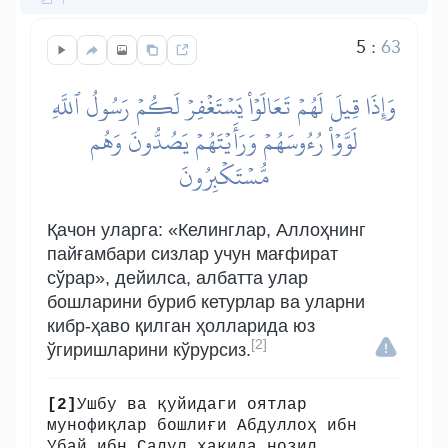
5
:
63
وَإِذَا قِيلَ لَهُمۡ تَعَالَوۡاْ يَسۡتَغۡفِرۡ لَكُمۡ رَسُولُ ٱللَّهِ
لَوَّوۡاْ رُءُوسَهُمۡ وَرَأَيۡتَهُمۡ يَصُدُّونَ وَهُم
مُّسۡتَكۡبِرُونَ
Қачон уларга: «Келинглар, Аллоҳнинг
пайғамбари сизлар учун мағфират
сўрар», дейилса, албатта улар
бошларини буриб кетурлар ва уларни
кибр-ҳаво қилган ҳолларида юз
[2]
ўгиришларини кўрурсиз.
[2]
Ушбу ва қуйидаги оятлар
мунофиқлар бошлиғи Абдуллоҳ ибн
Убай ибн Салул ҳақида нозил