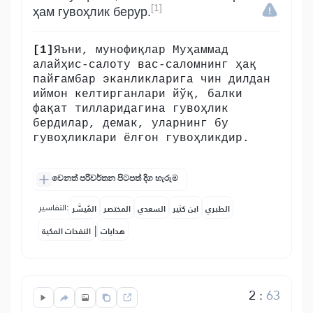
[1]
ҳам гувоҳлик берур.
[1]
Яъни, мунофиқлар Муҳаммад
алайҳис-салоту вас-саломнинг ҳақ
пайғамбар эканликларига чин дилдан
иймон келтирганлари йўқ, балки
фақат тилларидагина гувоҳлик
бердилар, демак, уларнинг бу
гувоҳликлари ёлғон гувоҳликдир.
වෙනත් පරිවර්තන පිටපත් දිග හැරුම
التفاسير:
الطبري
ابن كثير
السعدي
المختصر
المُيسَّر
|
هدايات
النفحات المكية
2
:
63