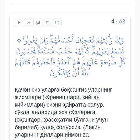
4
:
63
۞ وَإِذَا رَأَيۡتَهُمۡ تُعۡجِبُكَ أَجۡسَامُهُمۡۖ وَإِن يَقُولُواْ
تَسۡمَعۡ لِقَوۡلِهِمۡۖ كَأَنَّهُمۡ خُشُبٞ مُّسَنَّدَةٞۖ يَحۡسَبُونَ
كُلَّ صَيۡحَةٍ عَلَيۡهِمۡۚ هُمُ ٱلۡعَدُوُّ فَٱحۡذَرۡهُمۡۚ قَٰتَلَهُمُ
ٱللَّهُۖ أَنَّىٰ يُؤۡفَكُونَ
Қачон сиз уларга боқсангиз уларнинг
жисмлари (кўринишлари, кийган
кийимлари) сизни ҳайратга солур,
сўзлаганларида эса сўзларига
(оҳангдор, фасоҳатли бўлгани учун
берилиб) қулоқ солурсиз. (Лекин
уларнинг диллари иймон ва