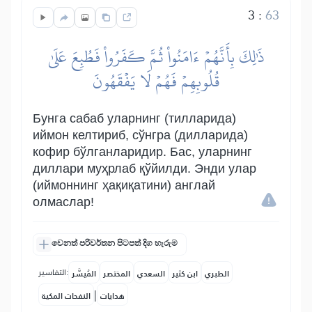
3
:
63
ذَٰلِكَ بِأَنَّهُمۡ ءَامَنُواْ ثُمَّ كَفَرُواْ فَطُبِعَ عَلَىٰ
قُلُوبِهِمۡ فَهُمۡ لَا يَفۡقَهُونَ
Бунга сабаб уларнинг (тилларида)
иймон келтириб, сўнгра (дилларида)
кофир бўлганларидир. Бас, уларнинг
диллари муҳрлаб қўйилди. Энди улар
(иймоннинг ҳақиқатини) англай
олмаслар!
වෙනත් පරිවර්තන පිටපත් දිග හැරුම
التفاسير:
الطبري
ابن كثير
السعدي
المختصر
المُيسَّر
|
هدايات
النفحات المكية