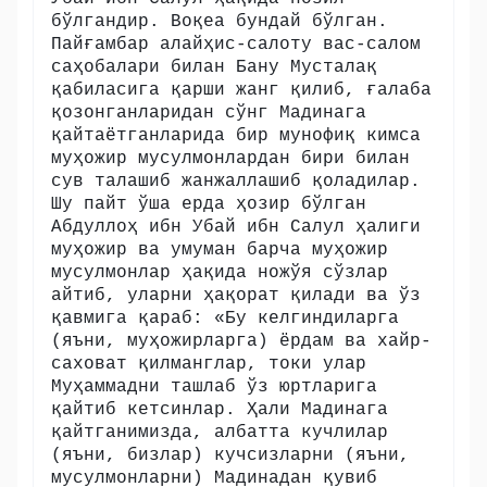
бўлгандир. Воқеа бундай бўлган.
Пайғамбар алайҳис-салоту вас-салом
саҳобалари билан Бану Мусталақ
қабиласига қарши жанг қилиб, ғалаба
қозонганларидан сўнг Мадинага
қайтаётганларида бир мунофиқ кимса
муҳожир мусулмонлардан бири билан
сув талашиб жанжаллашиб қоладилар.
Шу пайт ўша ерда ҳозир бўлган
Абдуллоҳ ибн Убай ибн Салул ҳалиги
муҳожир ва умуман барча муҳожир
мусулмонлар ҳақида ножўя сўзлар
айтиб, уларни ҳақорат қилади ва ўз
қавмига қараб: «Бу келгиндиларга
(яъни, муҳожирларга) ёрдам ва хайр-
саховат қилманглар, токи улар
Муҳаммадни ташлаб ўз юртларига
қайтиб кетсинлар. Ҳали Мадинага
қайтганимизда, албатта кучлилар
(яъни, бизлар) кучсизларни (яъни,
мусулмонларни) Мадинадан қувиб