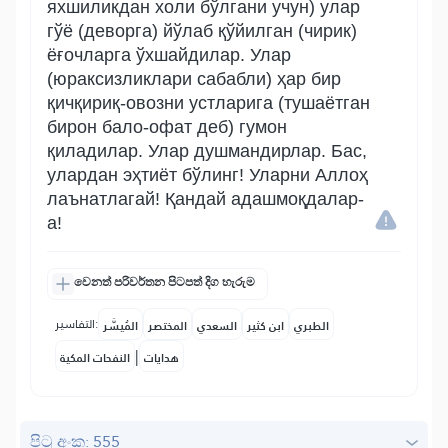
яхшиликдан холи бўлгани учун) улар
гўё (деворга) йўлаб қўйилган (чирик)
ёғочларга ўхшайдилар. Улар
(юраксизликлари сабабли) ҳар бир
қичқириқ-овозни устларига (тушаётган
бирон бало-офат деб) гумон
қиладилар. Улар душмандирлар. Бас,
улардан эҳтиёт бўлинг! Уларни Аллоҳ
лаънатлагай! Қандай адашмоқдалар-
а!
වෙනත් පරිවර්තන පිටපත් දිග හැරුම
التفاسير:
الطبري
ابن كثير
السعدي
المختصر
المُيسَّر
|
هدايات
النفحات المكية
පිටු අංක: 555