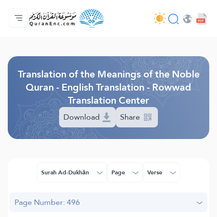
Home
Index of Translations
Audio
Developers' Services - API
About
Contact Us
Language
Browse Old Version
Translation of the Meanings of the Noble
Quran - English Translation - Rowwad
Translation Center
Download
Share
Surah Ad-Dukhān
Page
Verse
Page Number: 496