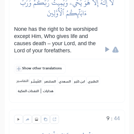
لَآ إِلَٰهَ إِلَّا هُوَ يُحۡيِۦ وَيُمِيتُۖ رَبُّكُمۡ وَرَبُّ
ءَابَآئِكُمُ ٱلۡأَوَّلِينَ
None has the right to be worshiped
except Him, Who gives life and
causes death – your Lord, and the
Lord of your forefathers.
Show other translations
التفاسير:
الطبري
ابن كثير
السعدي
المختصر
المُيسَّر
|
هدايات
النفحات المكية
9
:
44