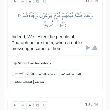
17
:
44
۞ وَلَقَدۡ فَتَنَّا قَبۡلَهُمۡ قَوۡمَ فِرۡعَوۡنَ وَجَآءَهُمۡ
رَسُولٞ كَرِيمٌ
Indeed, We tested the people of
Pharaoh before them, when a noble
messenger came to them,
Show other translations
التفاسير:
الطبري
ابن كثير
السعدي
المختصر
المُيسَّر
|
هدايات
النفحات المكية
18
:
44