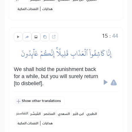
|
هدايات
النفحات المكية
15
:
44
إِنَّا كَاشِفُواْ ٱلۡعَذَابِ قَلِيلًاۚ إِنَّكُمۡ عَآئِدُونَ
We shall hold the punishment back
for a while, but you will surely return
[to disbelief].
Show other translations
التفاسير:
الطبري
ابن كثير
السعدي
المختصر
المُيسَّر
|
هدايات
النفحات المكية