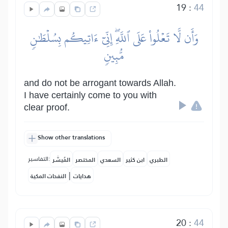
19
:
44
وَأَن لَّا تَعۡلُواْ عَلَى ٱللَّهِۖ إِنِّيٓ ءَاتِيكُم بِسُلۡطَٰنٖ
مُّبِينٖ
and do not be arrogant towards Allah.
I have certainly come to you with
clear proof.
Show other translations
التفاسير:
الطبري
ابن كثير
السعدي
المختصر
المُيسَّر
|
هدايات
النفحات المكية
20
:
44