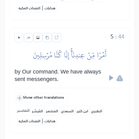
|
هدايات
النفحات المكية
5
:
44
أَمۡرٗا مِّنۡ عِندِنَآۚ إِنَّا كُنَّا مُرۡسِلِينَ
by Our command. We have always
sent messengers.
Show other translations
التفاسير:
الطبري
ابن كثير
السعدي
المختصر
المُيسَّر
|
هدايات
النفحات المكية