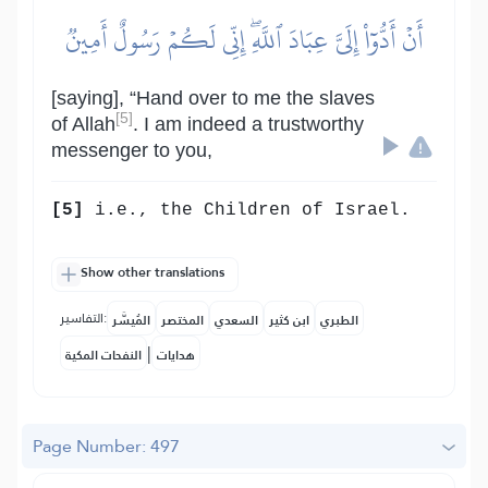
أَنۡ أَدُّوٓاْ إِلَيَّ عِبَادَ ٱللَّهِۖ إِنِّي لَكُمۡ رَسُولٌ أَمِينٞ
[saying], “Hand over to me the slaves
[5]
of Allah
. I am indeed a trustworthy
messenger to you,
[5]
i.e., the Children of Israel.
Show other translations
التفاسير:
الطبري
ابن كثير
السعدي
المختصر
المُيسَّر
|
هدايات
النفحات المكية
Page Number: 497