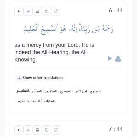
6
:
44
رَحۡمَةٗ مِّن رَّبِّكَۚ إِنَّهُۥ هُوَ ٱلسَّمِيعُ ٱلۡعَلِيمُ
as a mercy from your Lord. He is
indeed the All-Hearing, the All-
Knowing,
Show other translations
التفاسير:
الطبري
ابن كثير
السعدي
المختصر
المُيسَّر
|
هدايات
النفحات المكية
7
:
44