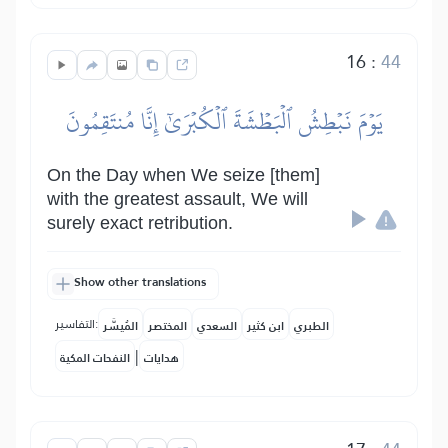
16
:
44
يَوۡمَ نَبۡطِشُ ٱلۡبَطۡشَةَ ٱلۡكُبۡرَىٰٓ إِنَّا مُنتَقِمُونَ
On the Day when We seize [them]
with the greatest assault, We will
surely exact retribution.
Show other translations
التفاسير:
الطبري
ابن كثير
السعدي
المختصر
المُيسَّر
|
هدايات
النفحات المكية