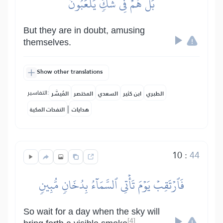
بَلۡ هُمۡ فِي شَكّٖ يَلۡعَبُونَ
But they are in doubt, amusing
themselves.
Show other translations
التفاسير:
الطبري
ابن كثير
السعدي
المختصر
المُيسَّر
|
هدايات
النفحات المكية
10
:
44
فَٱرۡتَقِبۡ يَوۡمَ تَأۡتِي ٱلسَّمَآءُ بِدُخَانٖ مُّبِينٖ
So wait for a day when the sky will
[4]