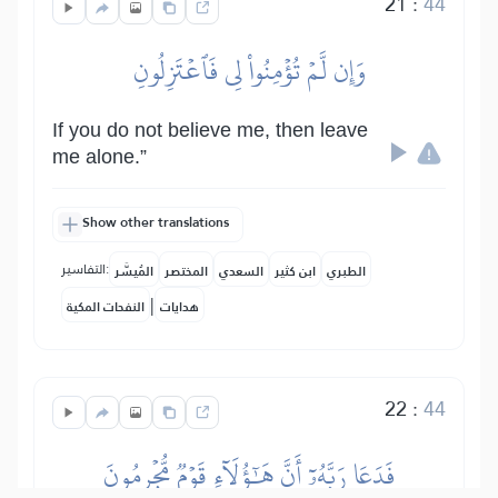
21
:
44
وَإِن لَّمۡ تُؤۡمِنُواْ لِي فَٱعۡتَزِلُونِ
If you do not believe me, then leave
me alone.”
Show other translations
التفاسير:
الطبري
ابن كثير
السعدي
المختصر
المُيسَّر
|
هدايات
النفحات المكية
22
:
44
فَدَعَا رَبَّهُۥٓ أَنَّ هَٰٓؤُلَآءِ قَوۡمٞ مُّجۡرِمُونَ