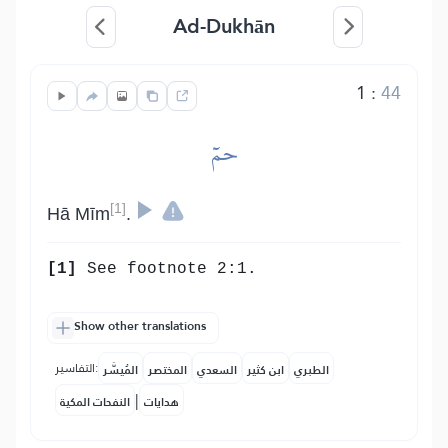
Ad-Dukhān
1
:
44
حمٓ
[1]
Hā Mīm
.
[1]
See footnote 2:1.
Show other translations
التفاسير:
الطبري
ابن كثير
السعدي
المختصر
المُيسَّر
|
هدايات
النفحات المكية