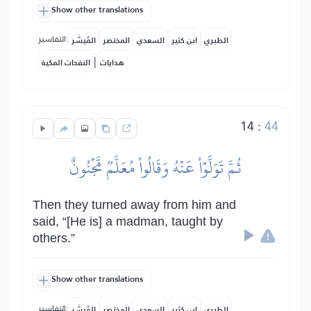
Show other translations
التفاسير:
الطبري
ابن كثير
السعدي
المختصر
المُيسَّر
|
هدايات
النفحات المكية
14
:
44
ثُمَّ تَوَلَّوۡاْ عَنۡهُ وَقَالُواْ مُعَلَّمٞ مَّجۡنُونٌ
Then they turned away from him and
said, “[He is] a madman, taught by
others.”
Show other translations
التفاسير:
الطبري
ابن كثير
السعدي
المختصر
المُيسَّر