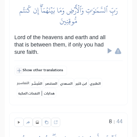
رَبِّ ٱلسَّمَٰوَٰتِ وَٱلۡأَرۡضِ وَمَا بَيۡنَهُمَآۖ إِن كُنتُم
مُّوقِنِينَ
Lord of the heavens and earth and all
that is between them, if only you had
sure faith.
Show other translations
التفاسير:
الطبري
ابن كثير
السعدي
المختصر
المُيسَّر
|
هدايات
النفحات المكية
8
:
44