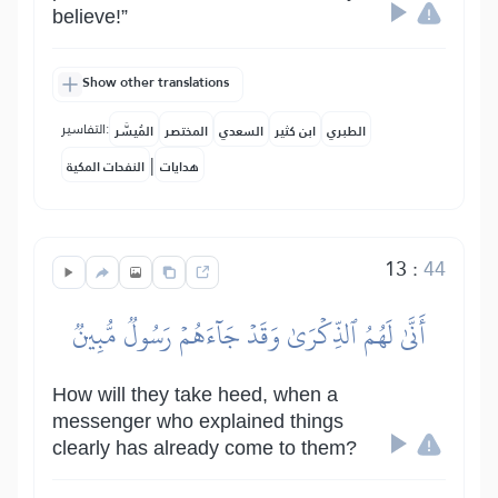
believe!”
Show other translations
التفاسير:
الطبري
ابن كثير
السعدي
المختصر
المُيسَّر
|
هدايات
النفحات المكية
13
:
44
أَنَّىٰ لَهُمُ ٱلذِّكۡرَىٰ وَقَدۡ جَآءَهُمۡ رَسُولٞ مُّبِينٞ
How will they take heed, when a
messenger who explained things
clearly has already come to them?