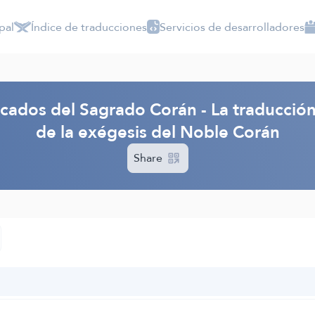
pal
Índice de traducciones
Servicios de desarrolladores
ficados del Sagrado Corán - La traducció
de la exégesis del Noble Corán
Share