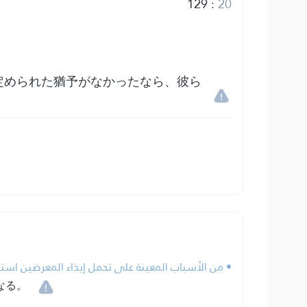
129
:
20
定められた猶予がなかったなら、彼ら
من الأسباب المعينة على تحمل إيذاء المعرضين استثما.
なる。