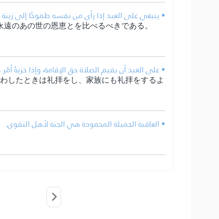
ينبغي على العبد إذا رأى من نفسه طموحًا إلى زينة الدنيا.
永遠のあの世の恩恵とを比べるべきである。
على العبد أن يقيم الصلاة حق الإقامة، وإذا حَزَبَهُ أم.
くわしたときは礼拝をし、家族にも礼拝をするよ
• العاقبة الجميلة المحمودة هي الجنة لأهل التقوى.