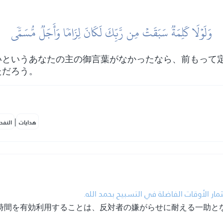
وَلَوۡلَا كَلِمَةٞ سَبَقَتۡ مِن رَّبِّكَ لَكَانَ لِزَامٗا وَأَجَلٞ مُّسَمّٗى
いというあなたの主の御言葉がなかったなら、前もって
ただろう。
|
هدايات
النفح
• ر الأوقات الفاضلة في التسبيح بحمد الله
時間を有効利用することは、反対者の嫌がらせに耐える一助と