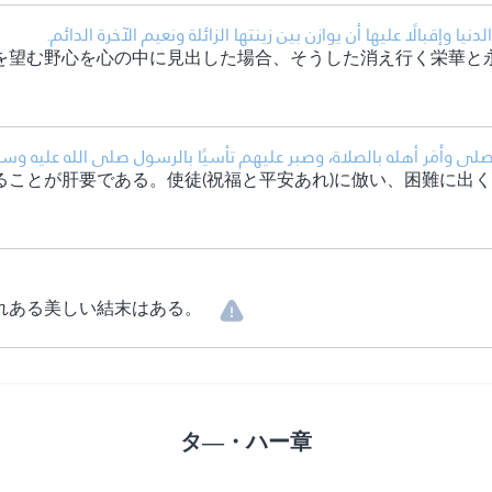
•  وإقبالًا عليها أن يوازن بين زينتها الزائلة ونعيم الآخرة الدائم
を望む野心を心の中に見出した場合、そうした消え行く栄華と
ْر صلى وأَمَر أهله بالصلاة، وصبر عليهم تأسيًا بالرسول صلى الله عليه وسل
ることが肝要である。使徒(祝福と平安あれ)に倣い、困難に出
れある美しい結末はある。
タ―・ハー章