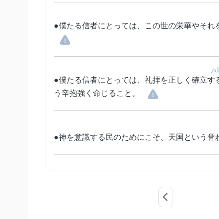
●僕たる信者にとっては、この世の栄華やそれ
• م
●僕たる信者にとっては、礼拝を正しく確立す
う辛抱強く命じること。
●神を意識する民のためにこそ、天国という誉