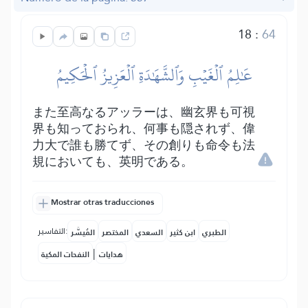
18
:
64
عَٰلِمُ ٱلۡغَيۡبِ وَٱلشَّهَٰدَةِ ٱلۡعَزِيزُ ٱلۡحَكِيمُ
また至高なるアッラーは、幽玄界も可視
界も知っておられ、何事も隠されず、偉
力大で誰も勝てず、その創りも命令も法
規においても、英明である。
Mostrar otras traducciones
التفاسير:
الطبري
ابن كثير
السعدي
المختصر
المُيسَّر
|
هدايات
النفحات المكية