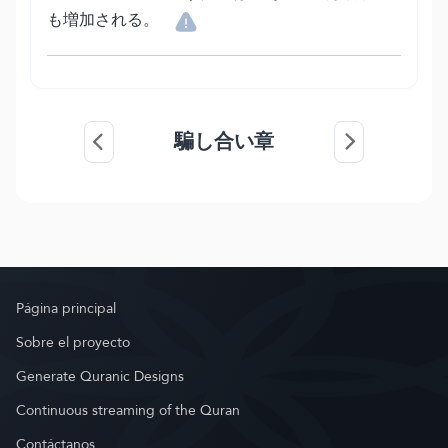
も増加される。
騙し合い章
Página principal
Sobre el proyecto
Generate Quranic Designs
Continuous streaming of the Quran
Contáctanos