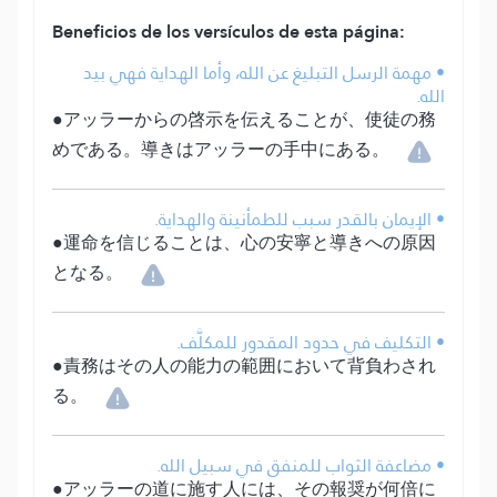
Beneficios de los versículos de esta página:
• مهمة الرسل التبليغ عن الله، وأما الهداية فهي بيد
الله.
●アッラーからの啓示を伝えることが、使徒の務
めである。導きはアッラーの手中にある。
• الإيمان بالقدر سبب للطمأنينة والهداية.
●運命を信じることは、心の安寧と導きへの原因
となる。
• التكليف في حدود المقدور للمكلَّف.
●責務はその人の能力の範囲において背負わされ
る。
• مضاعفة الثواب للمنفق في سبيل الله.
●アッラーの道に施す人には、その報奨が何倍に