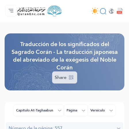
Página principal
Índice de traducciones
Audio
Servicios de desarrolladores - API
Sobre el proyecto
Contáctanos
Idioma
Browse Old Version
Traducción de los significados del
Sagrado Corán - La traducción japonesa
del abreviado de la exégesis del Noble
Corán
Share
Capítulo At-Taghaabun
Página
Versículo
Número de la página: 557