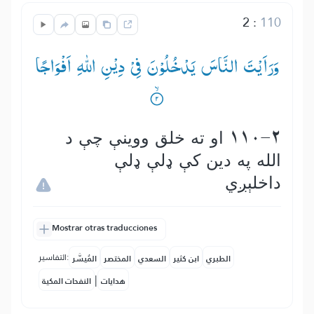
2
:
110
وَرَاَیْتَ النَّاسَ یَدْخُلُوْنَ فِیْ دِیْنِ اللّٰهِ اَفْوَاجًا
110-2 او ته خلق ووینې چې د
الله په دین كې ډلې ډلې
داخلېږي
Mostrar otras traducciones
التفاسير:
الطبري
ابن كثير
السعدي
المختصر
المُيسَّر
|
هدايات
النفحات المكية