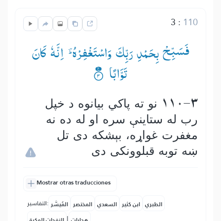
3
:
110
فَسَبِّحْ بِحَمْدِ رَبِّكَ وَاسْتَغْفِرْهُ ؔؕ— اِنَّهٗ كَانَ
تَوَّابًا ۟۠
110-3 نو ته پاكي بیانوه د خپل
رب له ستاينې سره او له ده نه
مغفرت غواړه، بېشكه دى تل
ښه توبه قبلوونكى دى
Mostrar otras traducciones
التفاسير:
الطبري
ابن كثير
السعدي
المختصر
المُيسَّر
|
هدايات
النفحات المكية