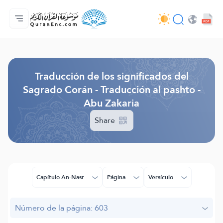
Página principal
Índice de traducciones
Audio
Servicios de desarrolladores - API
Sobre el proyecto
Contáctanos
Idioma
Browse Old Version
Traducción de los significados del
Sagrado Corán - Traducción al pashto -
Abu Zakaria
Share
Capítulo An-Nasr
Página
Versículo
Número de la página: 603