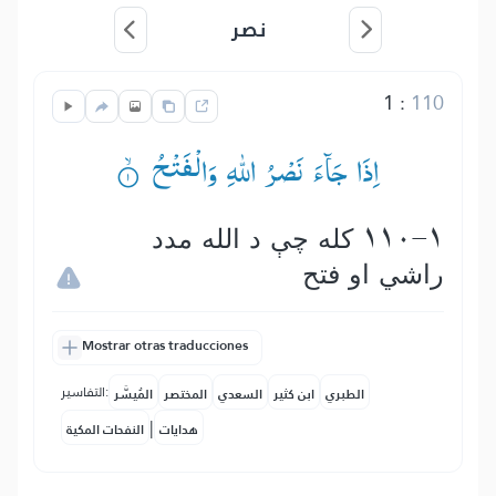
نصر
1
:
110
اِذَا جَآءَ نَصْرُ اللّٰهِ وَالْفَتْحُ ۟ۙ
110-1 كله چې د الله مدد
راشي او فتح
Mostrar otras traducciones
التفاسير:
الطبري
ابن كثير
السعدي
المختصر
المُيسَّر
|
هدايات
النفحات المكية