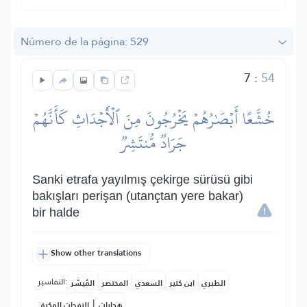
Número de la página: 529
7
:
54
خُشَّعًا أَبۡصَٰرُهُمۡ يَخۡرُجُونَ مِنَ ٱلۡأَجۡدَاثِ كَأَنَّهُمۡ
جَرَادٞ مُّنتَشِرٞ
Sanki etrafa yayılmış çekirge sürüsü gibi
bakışları perişan (utançtan yere bakar)
bir halde
Show other translations
التفاسير:
الطبري
ابن كثير
السعدي
المختصر
المُيسَّر
|
هدايات
النفحات المكية