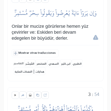
وَإِن يَرَوۡاْ ءَايَةٗ يُعۡرِضُواْ وَيَقُولُواْ سِحۡرٞ مُّسۡتَمِرّٞ
Onlar bir mucize görürlerse hemen yüz
çevirirler ve: Eskiden beri devam
edegelen bir büyüdür, derler.
Mostrar otras traducciones
التفاسير:
الطبري
ابن كثير
السعدي
المختصر
المُيسَّر
|
هدايات
النفحات المكية
3
:
54
وَكَذَّبُواْ وَٱتَّبَعُوٓاْ أَهۡوَآءَهُمۡۚ وَكُلُّ أَمۡرٖ مُّسۡتَقِرّٞ