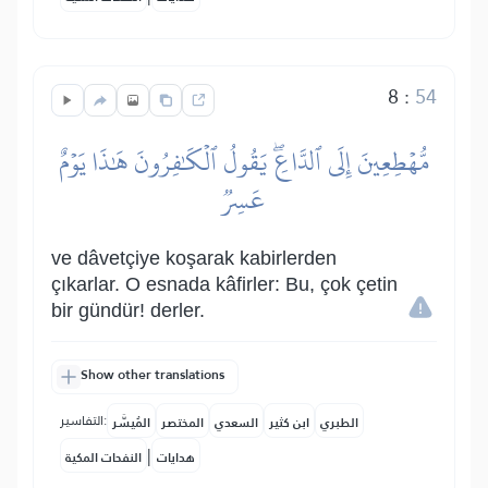
8
:
54
مُّهۡطِعِينَ إِلَى ٱلدَّاعِۖ يَقُولُ ٱلۡكَٰفِرُونَ هَٰذَا يَوۡمٌ
عَسِرٞ
ve dâvetçiye koşarak kabirlerden
çıkarlar. O esnada kâfirler: Bu, çok çetin
bir gündür! derler.
Show other translations
التفاسير:
الطبري
ابن كثير
السعدي
المختصر
المُيسَّر
|
هدايات
النفحات المكية