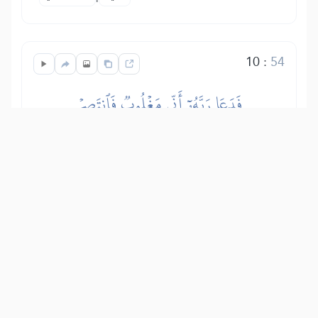
10
:
54
فَدَعَا رَبَّهُۥٓ أَنِّي مَغۡلُوبٞ فَٱنتَصِرۡ
Bunun üzerine, Rabbine: Ben yenik
düştüm, bana yardım et! diyerek
yalvardı.
Show other translations
التفاسير:
الطبري
ابن كثير
السعدي
المختصر
المُيسَّر
|
هدايات
النفحات المكية