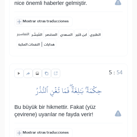
nice önemli haberler gelmiştir.
Mostrar otras traducciones
التفاسير:
الطبري
ابن كثير
السعدي
المختصر
المُيسَّر
|
هدايات
النفحات المكية
5
:
54
حِكۡمَةُۢ بَٰلِغَةٞۖ فَمَا تُغۡنِ ٱلنُّذُرُ
Bu büyük bir hikmettir. Fakat (yüz
çevirene) uyarılar ne fayda verir!
Mostrar otras traducciones