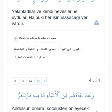
Yalanladılar ve kendi heveslerine
uydular. Halbuki her işin ulaşacağı yeri
vardır.
Mostrar otras traducciones
التفاسير:
الطبري
ابن كثير
السعدي
المختصر
المُيسَّر
|
هدايات
النفحات المكية
4
:
54
وَلَقَدۡ جَآءَهُم مِّنَ ٱلۡأَنۢبَآءِ مَا فِيهِ مُزۡدَجَرٌ
Andolsun onlara, kötülükten önleyecek