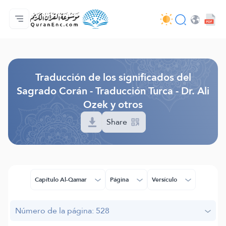
Página principal
Índice de traducciones
Audio
Servicios de desarrolladores - API
Sobre el proyecto
Contáctanos
Idioma
Browse Old Version
Traducción de los significados del
Sagrado Corán - Traducción Turca - Dr. Ali
Ozek y otros
Share
Capítulo Al-Qamar
Página
Versículo
Número de la página: 528