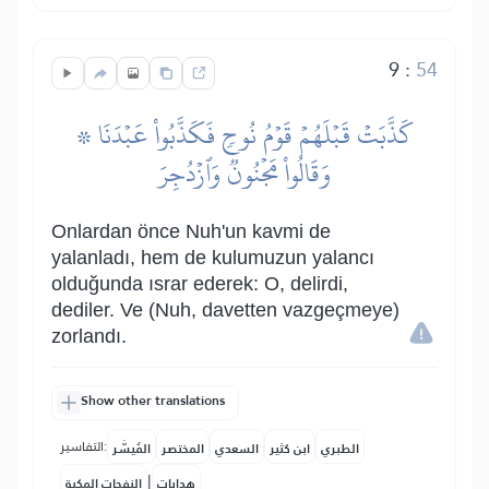
9
:
54
۞ كَذَّبَتۡ قَبۡلَهُمۡ قَوۡمُ نُوحٖ فَكَذَّبُواْ عَبۡدَنَا
وَقَالُواْ مَجۡنُونٞ وَٱزۡدُجِرَ
Onlardan önce Nuh'un kavmi de
yalanladı, hem de kulumuzun yalancı
olduğunda ısrar ederek: O, delirdi,
dediler. Ve (Nuh, davetten vazgeçmeye)
zorlandı.
Show other translations
التفاسير:
الطبري
ابن كثير
السعدي
المختصر
المُيسَّر
|
هدايات
النفحات المكية