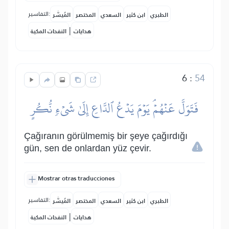
التفاسير:
الطبري
ابن كثير
السعدي
المختصر
المُيسَّر
|
هدايات
النفحات المكية
6
:
54
فَتَوَلَّ عَنۡهُمۡۘ يَوۡمَ يَدۡعُ ٱلدَّاعِ إِلَىٰ شَيۡءٖ نُّكُرٍ
Çağıranın görülmemiş bir şeye çağırdığı
gün, sen de onlardan yüz çevir.
Mostrar otras traducciones
التفاسير:
الطبري
ابن كثير
السعدي
المختصر
المُيسَّر
|
هدايات
النفحات المكية