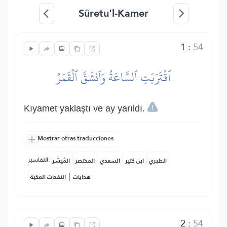
Sûretu'l-Kamer
1
:
54
ٱقۡتَرَبَتِ ٱلسَّاعَةُ وَٱنشَقَّ ٱلۡقَمَرُ
Kıyamet yaklaştı ve ay yarıldı.
Mostrar otras traducciones
التفاسير:
الطبري
ابن كثير
السعدي
المختصر
المُيسَّر
|
هدايات
النفحات المكية
2
:
54