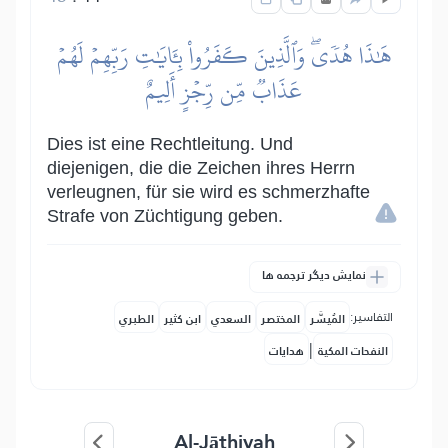
هَٰذَا هُدٗىۖ وَٱلَّذِينَ كَفَرُواْ بِـَٔايَٰتِ رَبِّهِمۡ لَهُمۡ
عَذَابٞ مِّن رِّجۡزٍ أَلِيمٌ
Dies ist eine Rechtleitung. Und
diejenigen, die die Zeichen ihres Herrn
verleugnen, für sie wird es schmerzhafte
Strafe von Züchtigung geben.
نمایش دیگر ترجمه ها
التفاسير:
المُيسَّر
المختصر
السعدي
ابن كثير
الطبري
|
النفحات المكية
هدايات
Al-Jāthiyah