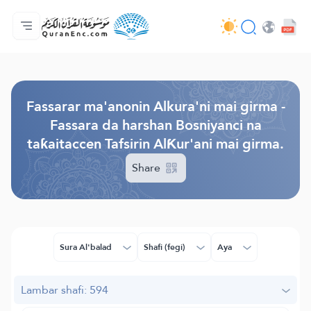
Gida
Jerin ginshikan taken fassarorin
Audio
Ayyukan masu bunkasawa - API
Dangane da wannan aikin
Ka tuntube mu
Harshe
Browse Old Version
Fassarar ma'anonin Alkura'ni mai girma -
Fassara da harshan Bosniyanci na
taƙaitaccen Tafsirin AlƘur'ani mai girma.
Share
Sura Al'balad
Shafi (fegi)
Aya
Lambar shafi: 594