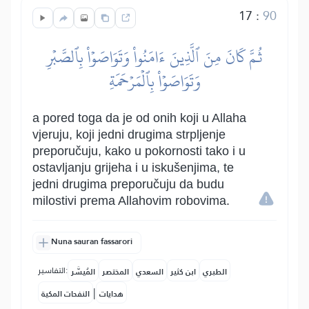
17
:
90
ثُمَّ كَانَ مِنَ ٱلَّذِينَ ءَامَنُواْ وَتَوَاصَوۡاْ بِٱلصَّبۡرِ
وَتَوَاصَوۡاْ بِٱلۡمَرۡحَمَةِ
a pored toga da je od onih koji u Allaha
vjeruju, koji jedni drugima strpljenje
preporučuju, kako u pokornosti tako i u
ostavljanju grijeha i u iskušenjima, te
jedni drugima preporučuju da budu
milostivi prema Allahovim robovima.
Nuna sauran fassarori
التفاسير:
الطبري
ابن كثير
السعدي
المختصر
المُيسَّر
|
هدايات
النفحات المكية