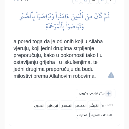
ثُمَّ كَانَ مِنَ ٱلَّذِينَ ءَامَنُواْ وَتَوَاصَوۡاْ بِٱلصَّبۡرِ
وَتَوَاصَوۡاْ بِٱلۡمَرۡحَمَةِ
a pored toga da je od onih koji u Allaha
vjeruju, koji jedni drugima strpljenje
preporučuju, kako u pokornosti tako i u
ostavljanju grijeha i u iskušenjima, te
jedni drugima preporučuju da budu
milostivi prema Allahovim robovima.
دیگر تراجم دیکھیں
التفاسير:
المُيسَّر
المختصر
السعدي
ابن كثير
الطبري
|
النفحات المكية
هدايات