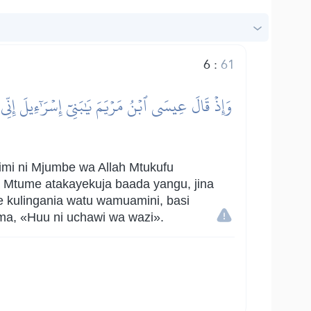
6
:
61
وَإِذۡ قَالَ عِيسَى ٱبۡنُ مَرۡيَمَ يَٰبَنِيٓ إِسۡرَٰٓءِيلَ إِنِّي 
mi ni Mjumbe wa Allah Mtukufu
a Mtume atakayekuja baada yangu, jina
 kulingania watu wamuamini, basi
ma, «Huu ni uchawi wa wazi».