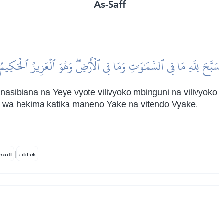
As-Saff
َبَّحَ لِلَّهِ مَا فِي ٱلسَّمَٰوَٰتِ وَمَا فِي ٱلۡأَرۡضِۖ وَهُوَ ٱلۡعَزِيزُ ٱلۡحَكِيمُ
nasibiana na Yeye vyote vilivyoko mbinguni na vilivyoko
wa hekima katika maneno Yake na vitendo Vyake.
|
هدايات
النفح