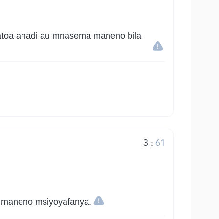
natoa ahadi au mnasema maneno bila
.
3
:
61
 maneno msiyoyafanya.