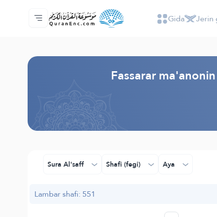
Gida
Jerin 
Gida
Jerin ginshikan taken fassarorin
Audio
Ayyukan masu bunkasawa - API
Dangane da wannan aikin
Ka tuntube mu
Harshe
Browse Old Version
Fassarar ma'anonin 
Sura Al'saff
Shafi (fegi)
Aya
Lambar shafi: 551