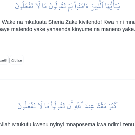
يَٰٓأَيُّهَا ٱلَّذِينَ ءَامَنُواْ لِمَ تَقُولُونَ مَا لَا تَفۡعَلُونَ
e Wake na mkafuata Sheria Zake kivitendo! Kwa nini m
mbaye matendo yake yanaenda kinyume na maneno yake
|
هدايات
النفح
كَبُرَ مَقۡتًا عِندَ ٱللَّهِ أَن تَقُولُواْ مَا لَا تَفۡعَلُونَ
Allah Mtukufu kwenu nyinyi mnaposema kwa ndimi zenu