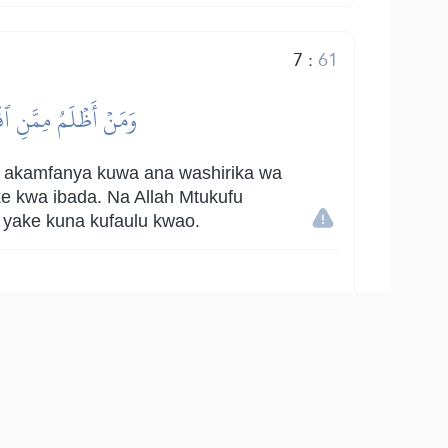
7
:
61
وَمَنۡ أَظۡلَمُ مِمَّنِ ٱفۡ
 na akamfanya kuwa ana washirika wa
e kwa ibada. Na Allah Mtukufu
 yake kuna kufaulu kwao.
8
:
61