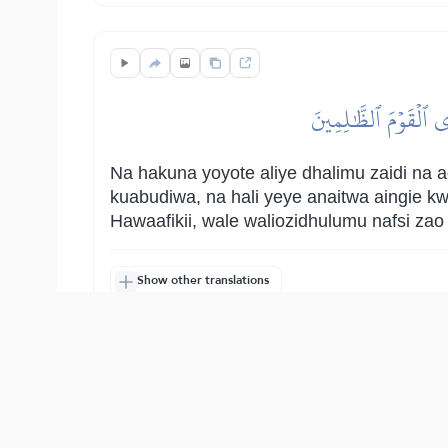
ِي ٱلۡقَوۡمَ ٱلظَّٰلِمِينَ
Na hakuna yoyote aliye dhalimu zaidi na a
kuabudiwa, na hali yeye anaitwa aingie 
Hawaafikii, wale waliozidhulumu nafsi za
Show other translations
التفاسير:
ات المكية
الطبري
ابن كثير
السعدي
المختصر
المُيسَّر