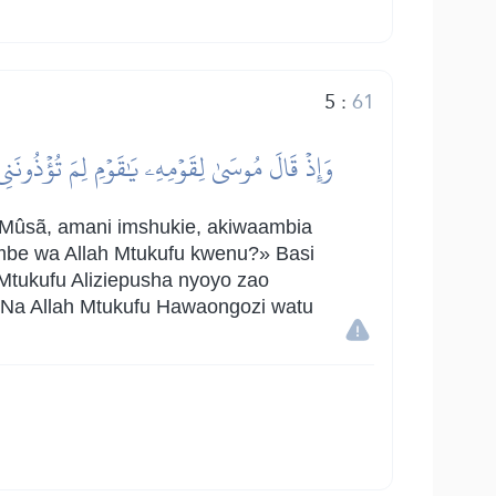
5
:
61
وَإِذۡ قَالَ مُوسَىٰ لِقَوۡمِهِۦ يَٰقَوۡمِ لِمَ تُؤۡذُونَنِي
 Mûsã, amani imshukie, akiwaambia
umbe wa Allah Mtukufu kwenu?» Basi
Mtukufu Aliziepusha nyoyo zao
. Na Allah Mtukufu Hawaongozi watu