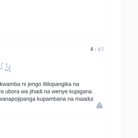
4
:
61
إِنَّ ٱ
wamba ni jengo lililopangika na
ya ubora wa jihadi na wenye kupigana
ni wanapojipanga kupambana na maadui