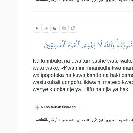
ات المكية
الطبري
ابن كثير
السعدي
المختصر
المُيسَّر
 قُلُوبَهُمۡۚ وَٱللَّهُ لَا يَهۡدِي ٱلۡقَوۡمَ ٱلۡفَٰسِقِينَ
Na kumbuka na uwakumbushe watu wako, (
watu wake, «Kwa nini mnaniudhi kwa mane
walipopotoka na kuwa kando na haki pamoj
wasiukubali uongofu, ikiwa ni mateso kw
wenye kutoka nje ya utiifu na njia ya haki.
Nuna sauran fassarori
التفاسير:
ات المكية
الطبري
ابن كثير
السعدي
المختصر
المُيسَّر