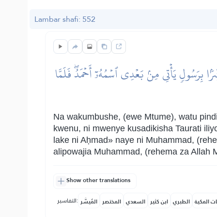
Lambar shafi: 552
ِرَۢا بِرَسُولٖ يَأۡتِي مِنۢ بَعۡدِي ٱسۡمُهُۥٓ أَحۡمَدُۖ فَلَمَّا
Na wakumbushe, (ewe Mtume), watu pindi
kwenu, ni mwenye kusadikisha Taurati ili
lake ni Aḥmad» naye ni Muhammad, (rehem
alipowajia Muhammad, (rehema za Allah Mt
Show other translations
التفاسير:
ات المكية
الطبري
ابن كثير
السعدي
المختصر
المُيسَّر