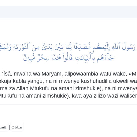
رَسُولُ ٱللَّهِ إِلَيۡكُم مُّصَدِّقٗا لِّمَا بَيۡنَ يَدَيَّ مِنَ ٱلتَّوۡرَىٰةِ وَمُبَشّ
جَآءَهُم بِٱلۡبَيِّنَٰتِ قَالُواْ هَٰذَا سِحۡرٞ مُّبِينٞ
 ‘Ǐsâ, mwana wa Maryam, alipowaambia watu wake, «Mi
yokuja kabla yangu, na ni mwenye kushuhudilia ukweli w
a za Allah Mtukufu na amani zimshukie), na ni mwenye
ukufu na amani zimshukie), kwa aya zilizo wazi walise
|
هدايات
النفح