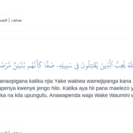
|
هدايات
النفح
للَّهَ يُحِبُّ ٱلَّذِينَ يُقَٰتِلُونَ فِي سَبِيلِهِۦ صَفّٗا كَأَنَّهُم بُنۡيَٰنٞ مَّر
naopigana katika njia Yake wakiwa wamejipanga kana k
penya kwenye jengo hilo. Katika aya hii pana maelezo 
kasika na kila upungufu, Anawapenda waja Wake Waumi
|