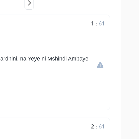
1
:
61
س
 ardhini, na Yeye ni Mshindi Ambaye
2
:
61