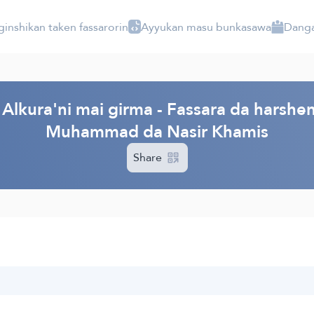
ginshikan taken fassarorin
Ayyukan masu bunkasawa
Danga
Alkura'ni mai girma - Fassara da harshen
Muhammad da Nasir Khamis
Share