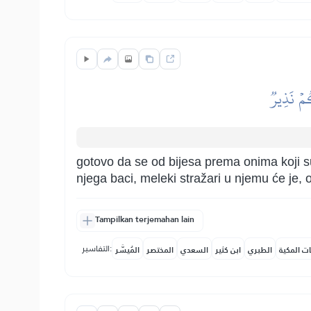
كُمۡ نَذِيرٞ
gotovo da se od bijesa prema onima koji su
njega baci, meleki stražari u njemu će je,
Tampilkan terjemahan lain
التفاسير:
ات المكية
الطبري
ابن كثير
السعدي
المختصر
المُيسَّر