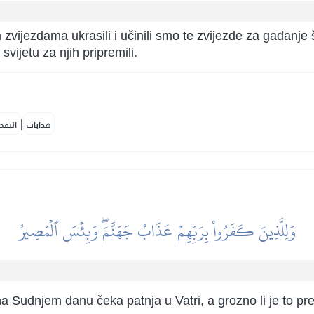
zvijezdama ukrasili i učinili smo te zvijezde za gađanje še
ijetu za njih pripremili.
|
هدايات
النفح
وَلِلَّذِينَ كَفَرُواْ بِرَبِّهِمۡ عَذَابُ جَهَنَّمَۖ وَبِئۡسَ ٱلۡمَصِيرُ
 Sudnjem danu čeka patnja u Vatri, a grozno li je to prebi