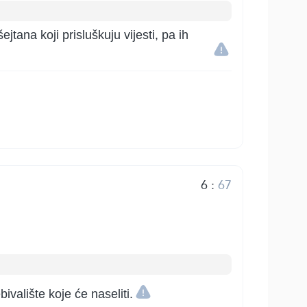
jtana koji prisluškuju vijesti, pa ih
6
:
67
valište koje će naseliti.