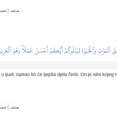
|
هدايات
النفح
َ ٱلۡمَوۡتَ وَٱلۡحَيَوٰةَ لِيَبۡلُوَكُمۡ أَيُّكُمۡ أَحۡسَنُ عَمَلٗاۚ وَهُوَ ٱلۡعَزِيز
, o ljudi, ispitao ko će ljepša djela činiti. On je silni koj
|
هدايات
النفح