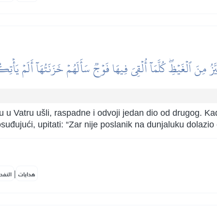
َّزُ مِنَ ٱلۡغَيۡظِۖ كُلَّمَآ أُلۡقِيَ فِيهَا فَوۡجٞ سَأَلَهُمۡ خَزَنَتُهَآ أَلَمۡ يَأۡتِ
 u Vatru ušli, raspadne i odvoji jedan dio od drugog. Ka
 osuđujući, upitati: “Zar nije poslanik na dunjaluku dola
|
هدايات
النفح