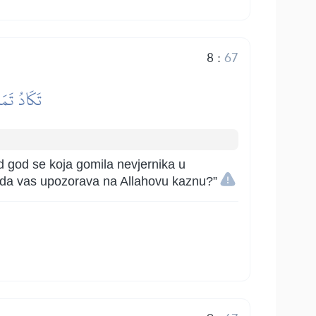
8
:
67
تَكَادُ تَمَي
d god se koja gomila nevjernika u
zio da vas upozorava na Allahovu kaznu?”