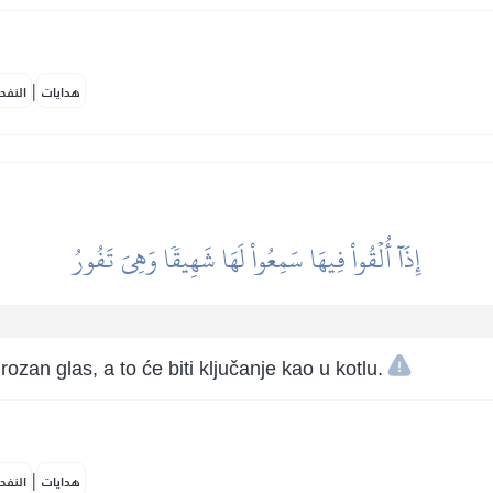
|
هدايات
النفح
إِذَآ أُلۡقُواْ فِيهَا سَمِعُواْ لَهَا شَهِيقٗا وَهِيَ تَفُورُ
ozan glas, a to će biti ključanje kao u kotlu.
|
هدايات
النفح