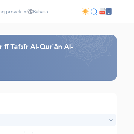
ng proyek ini
Bahasa
ī Tafsīr Al-Qur`ān Al-