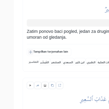
يرٞ
Zatim ponovo baci pogled, jedan za drugim, 
umoran od gledanja.
Tampilkan terjemahan lain
التفاسير:
ات المكية
الطبري
ابن كثير
السعدي
المختصر
المُيسَّر
هُمۡ عَذَابَ ٱلسَّعِيرِ