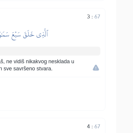
3
:
67
ٱلَّذِي خَلَقَ سَبۡعَ سَمَٰوَ
aš, ne vidiš nikakvog nesklada u
ah sve savršeno stvara.
4
:
67