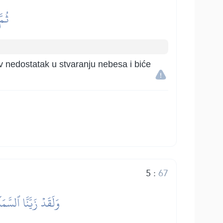
ثُمّ
av nedostatak u stvaranju nebesa i biće
5
:
67
وَلَقَدۡ زَيَّنَّا ٱلسَّ