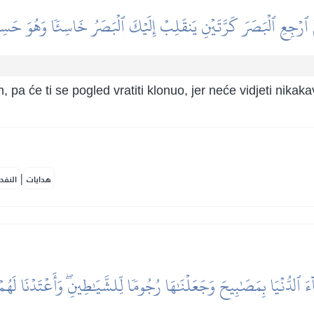
َ ٱرۡجِعِ ٱلۡبَصَرَ كَرَّتَيۡنِ يَنقَلِبۡ إِلَيۡكَ ٱلۡبَصَرُ خَاسِئٗا وَهُوَ حَسِ
pa će ti se pogled vratiti klonuo, jer neće vidjeti nikak
|
هدايات
النفح
مَآءَ ٱلدُّنۡيَا بِمَصَٰبِيحَ وَجَعَلۡنَٰهَا رُجُومٗا لِّلشَّيَٰطِينِۖ وَأَعۡتَدۡنَا لَ