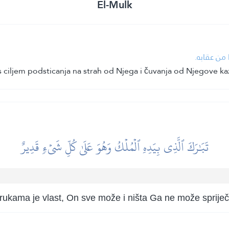
El-Mulk
ا من عقابه
 s ciljem podsticanja na strah od Njega i čuvanja od Njegove ka
تَبَٰرَكَ ٱلَّذِي بِيَدِهِ ٱلۡمُلۡكُ وَهُوَ عَلَىٰ كُلِّ شَيۡءٖ قَدِيرٌ
 rukama je vlast, On sve može i ništa Ga ne može spriječi