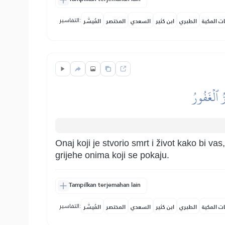
التفاسير:
ات المكية
الطبري
ابن كثير
السعدي
المختصر
المُيسَّر
ُ ٱلۡغَفُورُ
Onaj koji je stvorio smrt i život kako bi vas
grijehe onima koji se pokaju.
Tampilkan terjemahan lain
التفاسير:
ات المكية
الطبري
ابن كثير
السعدي
المختصر
المُيسَّر