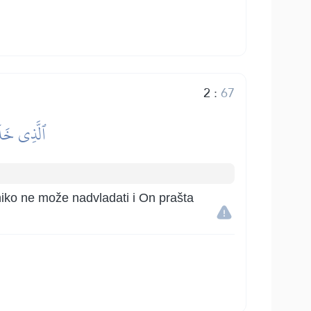
2
:
67
ٱلَّذِي خَلَق
eg niko ne može nadvladati i On prašta