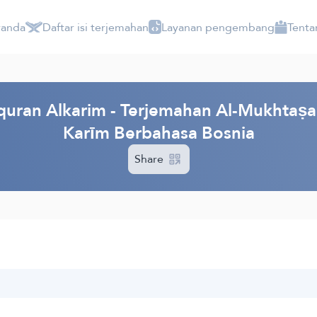
randa
Daftar isi terjemahan
Layanan pengembang
Tenta
ran Alkarim - Terjemahan Al-Mukhtaṣar f
Karīm Berbahasa Bosnia
Share