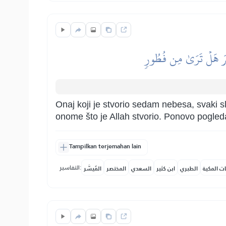
صَرَ هَلۡ تَرَىٰ مِن فُطُورٖ
Onaj koji je stvorio sedam nebesa, svaki sl
onome što je Allah stvorio. Ponovo pogledaj
Tampilkan terjemahan lain
التفاسير:
ات المكية
الطبري
ابن كثير
السعدي
المختصر
المُيسَّر