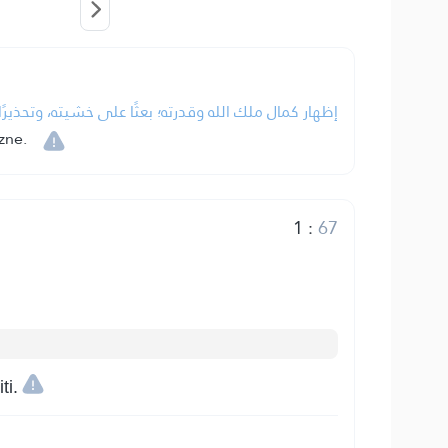
إظهار كمال ملك الله وقدرته؛ بعثًا على خشيته، وتحذيرً.
zne.
1
:
67
ti.