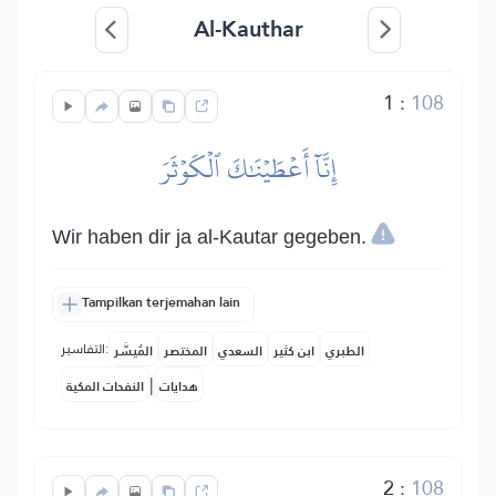
Al-Kauthar
1
:
108
إِنَّآ أَعۡطَيۡنَٰكَ ٱلۡكَوۡثَرَ
Wir haben dir ja al-Kautar gegeben.
Tampilkan terjemahan lain
التفاسير:
الطبري
ابن كثير
السعدي
المختصر
المُيسَّر
|
هدايات
النفحات المكية
2
:
108