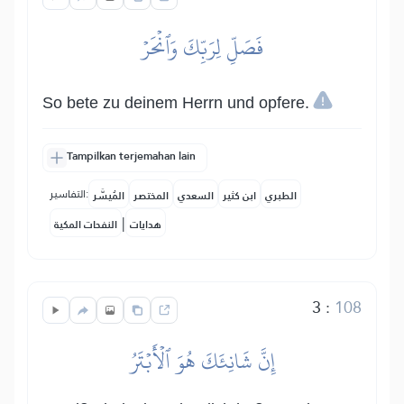
فَصَلِّ لِرَبِّكَ وَٱنۡحَرۡ
So bete zu deinem Herrn und opfere.
Tampilkan terjemahan lain
التفاسير:
الطبري
ابن كثير
السعدي
المختصر
المُيسَّر
|
هدايات
النفحات المكية
3
:
108
إِنَّ شَانِئَكَ هُوَ ٱلۡأَبۡتَرُ