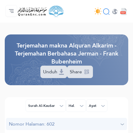
Beranda
Daftar isi terjemahan
Audio
Layanan pengembang - API
Tentang proyek ini
Hubungi kami
Bahasa
Browse Old Version
Terjemahan makna Alquran Alkarim -
Terjemahan Berbahasa Jerman - Frank
Bubenheim
Unduh
Share
Surah Al-Kauṡar
Hal.
Ayat
Nomor Halaman: 602