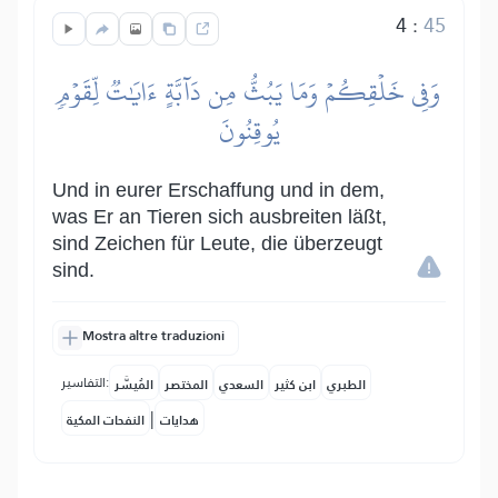
4
:
45
وَفِي خَلۡقِكُمۡ وَمَا يَبُثُّ مِن دَآبَّةٍ ءَايَٰتٞ لِّقَوۡمٖ
يُوقِنُونَ
Und in eurer Erschaffung und in dem,
was Er an Tieren sich ausbreiten läßt,
sind Zeichen für Leute, die überzeugt
sind.
Mostra altre traduzioni
التفاسير:
الطبري
ابن كثير
السعدي
المختصر
المُيسَّر
|
هدايات
النفحات المكية