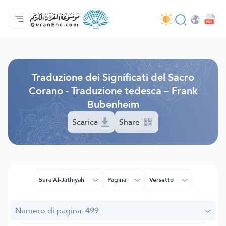
Home
Indice traduzioni
Audio
Servizi per sviluppatori - API
Sul progetto
Contattaci
Lingua
Browse Old Version
Traduzione dei Significati del Sacro
Corano - Traduzione tedesca – Frank
Bubenheim
Scarica
Share
Sura Al-Jâthiyah
Pagina
Versetto
Numero di pagina: 499