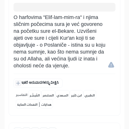
O harfovima "Elif-lam-mim-ra" i njima
sličnim počecima sura je već govoreno
na početku sure el-Bekare. Uzvišeni
ajeti ove sure i cijeli Kur'an koji ti se
objavljuje - o Poslaniče - istina su u koju
nema sumnje, kao što nema sumnje da
su od Allaha, ali većina ljudi iz inata i
oholosti neće da vjeruje.
ಇತರೆ ಅನುವಾದಗಳನ್ನು ವೀಕ್ಷಿಸಿ
التفاسير:
الطبري
ابن كثير
السعدي
المختصر
المُيسَّر
|
هدايات
النفحات المكية