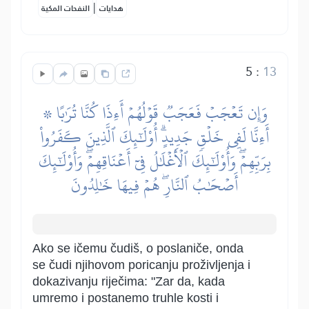
|
هدايات
النفحات المكية
5
:
13
۞ وَإِن تَعۡجَبۡ فَعَجَبٞ قَوۡلُهُمۡ أَءِذَا كُنَّا تُرَٰبًا
أَءِنَّا لَفِي خَلۡقٖ جَدِيدٍۗ أُوْلَٰٓئِكَ ٱلَّذِينَ كَفَرُواْ
بِرَبِّهِمۡۖ وَأُوْلَٰٓئِكَ ٱلۡأَغۡلَٰلُ فِيٓ أَعۡنَاقِهِمۡۖ وَأُوْلَٰٓئِكَ
أَصۡحَٰبُ ٱلنَّارِۖ هُمۡ فِيهَا خَٰلِدُونَ
Ako se ičemu čudiš, o poslaniče, onda
se čudi njihovom poricanju proživljenja i
dokazivanju riječima: "Zar da, kada
umremo i postanemo truhle kosti i