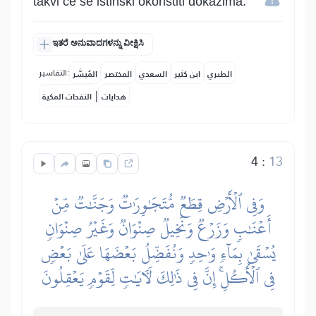
takvi će se istinski okoristiti dokazima.
ಇತರೆ ಅನುವಾದಗಳನ್ನು ವೀಕ್ಷಿಸಿ
التفاسير:
الطبري
ابن كثير
السعدي
المختصر
المُيسَّر
|
هدايات
النفحات المكية
4
:
13
وَفِي ٱلۡأَرۡضِ قِطَعٞ مُّتَجَٰوِرَٰتٞ وَجَنَّٰتٞ مِّنۡ
أَعۡنَٰبٖ وَزَرۡعٞ وَنَخِيلٞ صِنۡوَانٞ وَغَيۡرُ صِنۡوَانٖ
يُسۡقَىٰ بِمَآءٖ وَٰحِدٖ وَنُفَضِّلُ بَعۡضَهَا عَلَىٰ بَعۡضٖ
فِي ٱلۡأُكُلِۚ إِنَّ فِي ذَٰلِكَ لَأٓيَٰتٖ لِّقَوۡمٖ يَعۡقِلُونَ