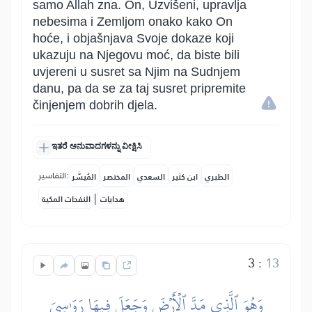
samo Allah zna. On, Uzvišeni, upravlja
nebesima i Zemljom onako kako On
hoće, i objašnjava Svoje dokaze koji
ukazuju na Njegovu moć, da biste bili
uvjereni u susret sa Njim na Sudnjem
danu, pa da se za taj susret pripremite
činjenjem dobrih djela.
ಇತರೆ ಅನುವಾದಗಳನ್ನು ವೀಕ್ಷಿಸಿ
التفاسير:
الطبري
ابن كثير
السعدي
المختصر
المُيسَّر
|
هدايات
النفحات المكية
3
:
13
وَهُوَ ٱلَّذِي مَدَّ ٱلۡأَرۡضَ وَجَعَلَ فِيهَا رَوَٰسِيَ