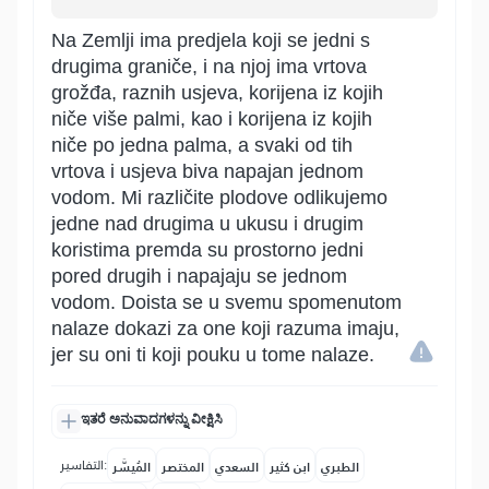
Na Zemlji ima predjela koji se jedni s
drugima graniče, i na njoj ima vrtova
grožđa, raznih usjeva, korijena iz kojih
niče više palmi, kao i korijena iz kojih
niče po jedna palma, a svaki od tih
vrtova i usjeva biva napajan jednom
vodom. Mi različite plodove odlikujemo
jedne nad drugima u ukusu i drugim
koristima premda su prostorno jedni
pored drugih i napajaju se jednom
vodom. Doista se u svemu spomenutom
nalaze dokazi za one koji razuma imaju,
jer su oni ti koji pouku u tome nalaze.
ಇತರೆ ಅನುವಾದಗಳನ್ನು ವೀಕ್ಷಿಸಿ
التفاسير:
الطبري
ابن كثير
السعدي
المختصر
المُيسَّر