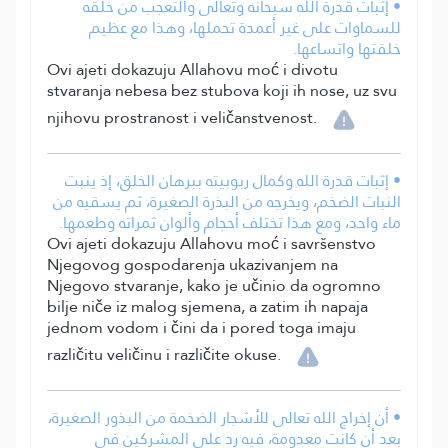
• إثبات قدرة الله سبحانه وتعالى والتعجب من خلقه
للسماوات على غير أعمدة تحملها، وهذا مع عظيم
خلقتها واتساعها.
Ovi ajeti dokazuju Allahovu moć i divotu
stvaranja nebesa bez stubova koji ih nose, uz svu
njihovu prostranost i veličanstvenost.
• إثبات قدرة الله وكمال ربوبيته ببرهان الخلق، إذ ينبت
النبات الضخم، ويخرجه من البذرة الصغيرة، ثم يسقيه من
ماء واحد، ومع هذا تختلف أحجام وألوان ثمراته وطعمها.
Ovi ajeti dokazuju Allahovu moć i savršenstvo
Njegovog gospodarenja ukazivanjem na
Njegovo stvaranje, kako je učinio da ogromno
bilje niče iz malog sjemena, a zatim ih napaja
jednom vodom i čini da i pored toga imaju
različitu veličinu i različite okuse.
• أن إخراج الله تعالى للأشجار الضخمة من البذور الصغيرة،
بعد أن كانت معدومة، فيه رد على المشركين في