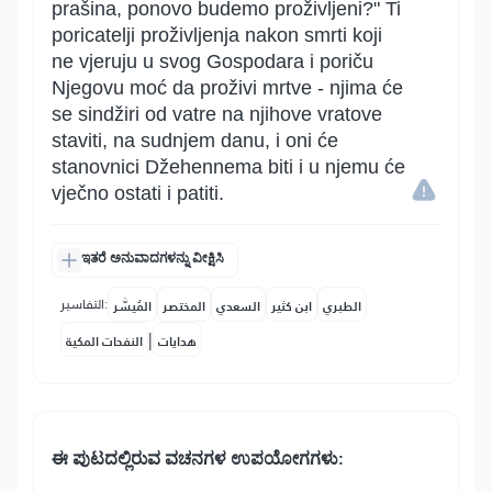
prašina, ponovo budemo proživljeni?" Ti
poricatelji proživljenja nakon smrti koji
ne vjeruju u svog Gospodara i poriču
Njegovu moć da proživi mrtve - njima će
se sindžiri od vatre na njihove vratove
staviti, na sudnjem danu, i oni će
stanovnici Džehennema biti i u njemu će
vječno ostati i patiti.
ಇತರೆ ಅನುವಾದಗಳನ್ನು ವೀಕ್ಷಿಸಿ
التفاسير:
الطبري
ابن كثير
السعدي
المختصر
المُيسَّر
|
هدايات
النفحات المكية
ಈ ಪುಟದಲ್ಲಿರುವ ವಚನಗಳ ಉಪಯೋಗಗಳು: