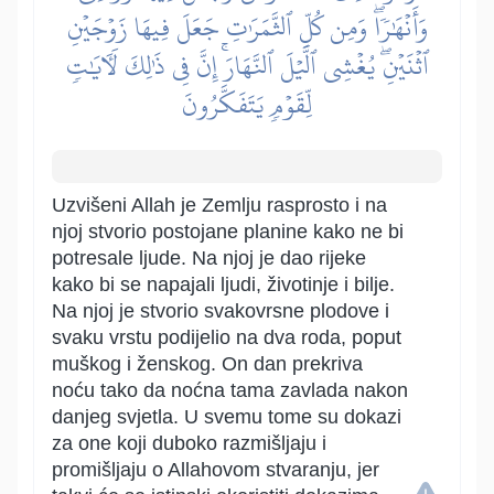
وَأَنۡهَٰرٗاۖ وَمِن كُلِّ ٱلثَّمَرَٰتِ جَعَلَ فِيهَا زَوۡجَيۡنِ
ٱثۡنَيۡنِۖ يُغۡشِي ٱلَّيۡلَ ٱلنَّهَارَۚ إِنَّ فِي ذَٰلِكَ لَأٓيَٰتٖ
لِّقَوۡمٖ يَتَفَكَّرُونَ
Uzvišeni Allah je Zemlju rasprosto i na
njoj stvorio postojane planine kako ne bi
potresale ljude. Na njoj je dao rijeke
kako bi se napajali ljudi, životinje i bilje.
Na njoj je stvorio svakovrsne plodove i
svaku vrstu podijelio na dva roda, poput
muškog i ženskog. On dan prekriva
noću tako da noćna tama zavlada nakon
danjeg svjetla. U svemu tome su dokazi
za one koji duboko razmišljaju i
promišljaju o Allahovom stvaranju, jer