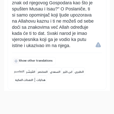
znak od njegovog Gospodara kao što je
spušten Musau i Isau?" O Poslaniče, ti
si samo opominjač koji ljude upozorava
na Allahovu kaznu i ti ne možeš od sebe
doći sa znakovima već Allah određuje
kada će ti to dat. Svaki narod je imao
vjerovjesnika koji ga je vodio ka putu
istine i ukazivao im na njega.
Show other translations
التفاسير:
الطبري
ابن كثير
السعدي
المختصر
المُيسَّر
|
هدايات
النفحات المكية
8
:
13