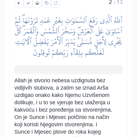
2
:
13
ٱللَّهُ ٱلَّذِي رَفَعَ ٱلسَّمَٰوَٰتِ بِغَيۡرِ عَمَدٖ تَرَوۡنَهَاۖ ثُمَّ
ٱسۡتَوَىٰ عَلَى ٱلۡعَرۡشِۖ وَسَخَّرَ ٱلشَّمۡسَ وَٱلۡقَمَرَۖ كُلّٞ
يَجۡرِي لِأَجَلٖ مُّسَمّٗىۚ يُدَبِّرُ ٱلۡأَمۡرَ يُفَصِّلُ ٱلۡأٓيَٰتِ
لَعَلَّكُم بِلِقَآءِ رَبِّكُمۡ تُوقِنُونَ
Allah je stvorio nebesa uzdignuta bez
vidljivih stubova, a zatim se iznad Arša
uzdigao onako kako Njemu Uzvišenom
dolikuje, i u to se vjeruje bez ulaženja u
kakvoću i bez poređenja sa stvorenjima.
On je Sunce i Mjesec potčinio na način
koji koristi Njegovim stvorenjima. I
Sunce i Mjesec plove do roka kojeg