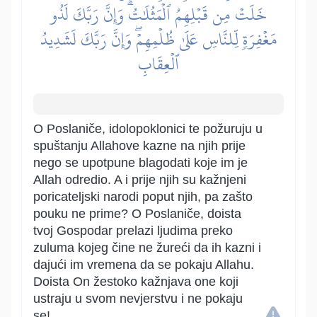
خَلَتۡ مِن قَبۡلِهِمُ ٱلۡمَثُلَٰتُۗ وَإِنَّ رَبَّكَ لَذُو
مَغۡفِرَةٖ لِّلنَّاسِ عَلَىٰ ظُلۡمِهِمۡۖ وَإِنَّ رَبَّكَ لَشَدِيدُ
ٱلۡعِقَابِ
O Poslaniče, idolopoklonici te požuruju u
spuštanju Allahove kazne na njih prije
nego se upotpune blagodati koje im je
Allah odredio. A i prije njih su kažnjeni
poricateljski narodi poput njih, pa zašto
pouku ne prime? O Poslaniče, doista
tvoj Gospodar prelazi ljudima preko
zuluma kojeg čine ne žureći da ih kazni i
dajući im vremena da se pokaju Allahu.
Doista On žestoko kažnjava one koji
ustraju u svom nevjerstvu i ne pokaju
se!