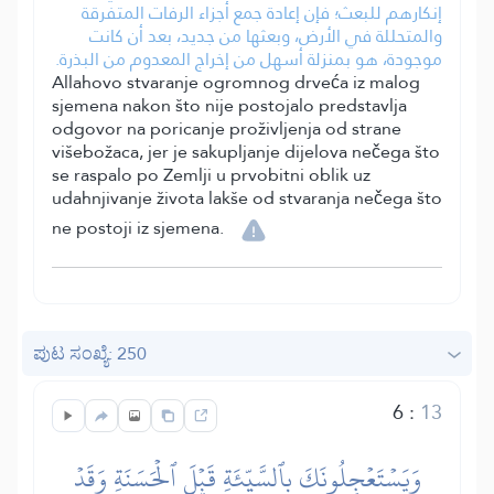
إنكارهم للبعث؛ فإن إعادة جمع أجزاء الرفات المتفرقة
والمتحللة في الأرض، وبعثها من جديد، بعد أن كانت
موجودة، هو بمنزلة أسهل من إخراج المعدوم من البذرة.
Allahovo stvaranje ogromnog drveća iz malog
sjemena nakon što nije postojalo predstavlja
odgovor na poricanje proživljenja od strane
višebožaca, jer je sakupljanje dijelova nečega što
se raspalo po Zemlji u prvobitni oblik uz
udahnjivanje života lakše od stvaranja nečega što
ne postoji iz sjemena.
ಪುಟ ಸಂಖ್ಯೆ: 250
6
:
13
وَيَسۡتَعۡجِلُونَكَ بِٱلسَّيِّئَةِ قَبۡلَ ٱلۡحَسَنَةِ وَقَدۡ