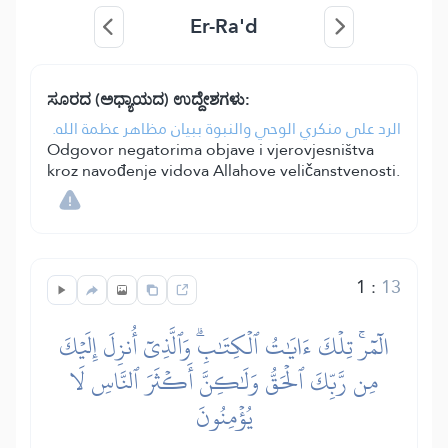
Er-Ra'd
ಸೂರದ (ಅಧ್ಯಾಯದ) ಉದ್ದೇಶಗಳು:
الرد على منكري الوحي والنبوة ببيان مظاهر عظمة الله.
Odgovor negatorima objave i vjerovjesništva
kroz navođenje vidova Allahove veličanstvenosti.
1
:
13
الٓمٓرۚ تِلۡكَ ءَايَٰتُ ٱلۡكِتَٰبِۗ وَٱلَّذِيٓ أُنزِلَ إِلَيۡكَ
مِن رَّبِّكَ ٱلۡحَقُّ وَلَٰكِنَّ أَكۡثَرَ ٱلنَّاسِ لَا
يُؤۡمِنُونَ