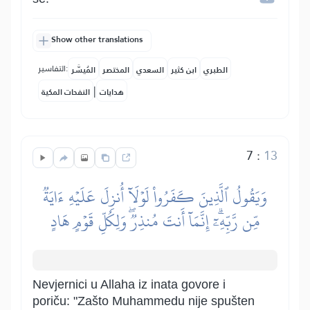
Show other translations
التفاسير:
الطبري
ابن كثير
السعدي
المختصر
المُيسَّر
|
هدايات
النفحات المكية
7
:
13
وَيَقُولُ ٱلَّذِينَ كَفَرُواْ لَوۡلَآ أُنزِلَ عَلَيۡهِ ءَايَةٞ
مِّن رَّبِّهِۦٓۗ إِنَّمَآ أَنتَ مُنذِرٞۖ وَلِكُلِّ قَوۡمٍ هَادٍ
Nevjernici u Allaha iz inata govore i
poriču: "Zašto Muhammedu nije spušten