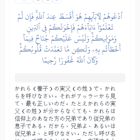
ٱدۡعُوهُمۡ لِأٓبَآئِهِمۡ هُوَ أَقۡسَطُ عِندَ ٱللَّهِۚ فَإِن لَّمۡ
تَعۡلَمُوٓاْ ءَابَآءَهُمۡ فَإِخۡوَٰنُكُمۡ فِي ٱلدِّينِ
وَمَوَٰلِيكُمۡۚ وَلَيۡسَ عَلَيۡكُمۡ جُنَاحٞ فِيمَآ
أَخۡطَأۡتُم بِهِۦ وَلَٰكِن مَّا تَعَمَّدَتۡ قُلُوبُكُمۡۚ
وَكَانَ ٱللَّهُ غَفُورٗا رَّحِيمًا
かれら（養子）の実父（の姓）で、かれ
らを呼びなさい。それがアッラーから見
て、最も正しいのだ。たとえかれらの実
父（の姓）が分からなくても、かれらは
信仰上のあなた方の兄弟であり従兄弟の
息子である。だから、兄弟よ、あるいは
従兄弟よ、と呼びなさい。ただし呼び名