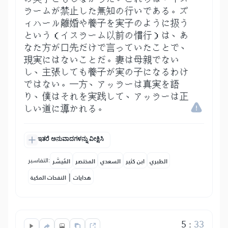
ラームが禁止した無知の行いである。ズ
ィハール離婚や養子を実子のように扱う
という（イスラーム以前の慣行）は、あ
なた方が口先だけで言っていたことで、
現実にはないことだ。妻は母親でない
し、主張しても養子が実の子になるわけ
ではない。一方、アッラーは真実を語
り、僕はそれを実践して、アッラーは正
しい道に導かれる。
ಇತರೆ ಅನುವಾದಗಳನ್ನು ವೀಕ್ಷಿಸಿ
التفاسير:
الطبري
ابن كثير
السعدي
المختصر
المُيسَّر
|
هدايات
النفحات المكية
5
:
33