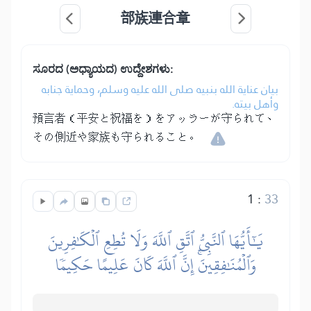
部族連合章
ಸೂರದ (ಅಧ್ಯಾಯದ) ಉದ್ದೇಶಗಳು:
بيان عناية الله بنبيه صلى الله عليه وسلم، وحماية جنابه
وأهل بيته.
預言者（平安と祝福を）をアッラーが守られて、
その側近や家族も守られること。
1
:
33
يَٰٓأَيُّهَا ٱلنَّبِيُّ ٱتَّقِ ٱللَّهَ وَلَا تُطِعِ ٱلۡكَٰفِرِينَ
وَٱلۡمُنَٰفِقِينَۚ إِنَّ ٱللَّهَ كَانَ عَلِيمًا حَكِيمٗا