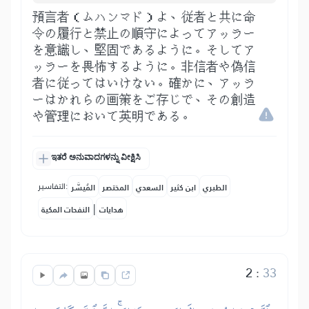
預言者（ムハンマド）よ、従者と共に命
令の履行と禁止の順守によってアッラー
を意識し、堅固であるように。そしてア
ッラーを畏怖するように。非信者や偽信
者に従ってはいけない。確かに、アッラ
ーはかれらの画策をご存じで、その創造
や管理において英明である。
ಇತರೆ ಅನುವಾದಗಳನ್ನು ವೀಕ್ಷಿಸಿ
التفاسير:
الطبري
ابن كثير
السعدي
المختصر
المُيسَّر
|
هدايات
النفحات المكية
2
:
33