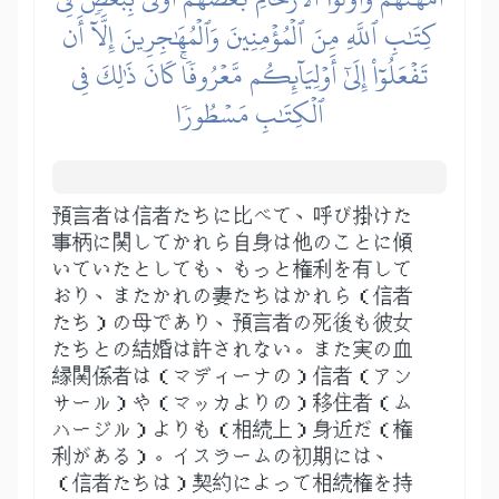
كِتَٰبِ ٱللَّهِ مِنَ ٱلۡمُؤۡمِنِينَ وَٱلۡمُهَٰجِرِينَ إِلَّآ أَن
تَفۡعَلُوٓاْ إِلَىٰٓ أَوۡلِيَآئِكُم مَّعۡرُوفٗاۚ كَانَ ذَٰلِكَ فِي
ٱلۡكِتَٰبِ مَسۡطُورٗا
預言者は信者たちに比べて、呼び掛けた
事柄に関してかれら自身は他のことに傾
いていたとしても、もっと権利を有して
おり、またかれの妻たちはかれら（信者
たち）の母であり、預言者の死後も彼女
たちとの結婚は許されない。また実の血
縁関係者は（マディーナの）信者（アン
サール）や（マッカよりの）移住者（ム
ハージル）よりも（相続上）身近だ（権
利がある）。イスラームの初期には、
（信者たちは）契約によって相続権を持