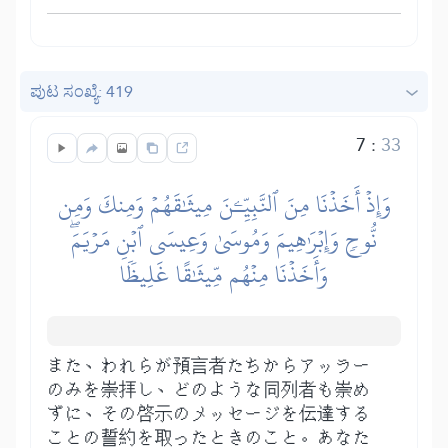
ಪುಟ ಸಂಖ್ಯೆ: 419
7
:
33
وَإِذۡ أَخَذۡنَا مِنَ ٱلنَّبِيِّـۧنَ مِيثَٰقَهُمۡ وَمِنكَ وَمِن
نُّوحٖ وَإِبۡرَٰهِيمَ وَمُوسَىٰ وَعِيسَى ٱبۡنِ مَرۡيَمَۖ
وَأَخَذۡنَا مِنۡهُم مِّيثَٰقًا غَلِيظٗا
また、われらが預言者たちからアッラー
のみを崇拝し、どのような同列者も崇め
ずに、その啓示のメッセージを伝達する
ことの誓約を取ったときのこと。あなた