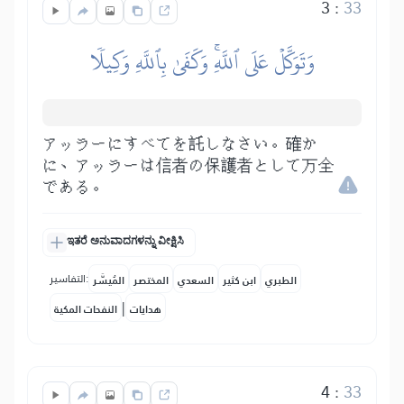
3
:
33
وَتَوَكَّلۡ عَلَى ٱللَّهِۚ وَكَفَىٰ بِٱللَّهِ وَكِيلٗا
アッラーにすべてを託しなさい。確か
に、アッラーは信者の保護者として万全
である。
ಇತರೆ ಅನುವಾದಗಳನ್ನು ವೀಕ್ಷಿಸಿ
التفاسير:
الطبري
ابن كثير
السعدي
المختصر
المُيسَّر
|
هدايات
النفحات المكية
4
:
33