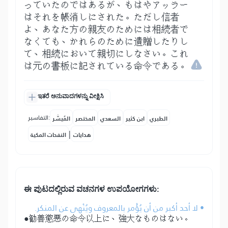
っていたのではあるが、もはやアッラー
はそれを帳消しにされた。ただし信者
よ、あなた方の親友のためには相続者で
なくても、かれらのために遺贈したりし
て、相続において親切にしなさい。これ
は元の書板に記されている命令である。
ಇತರೆ ಅನುವಾದಗಳನ್ನು ವೀಕ್ಷಿಸಿ
التفاسير:
الطبري
ابن كثير
السعدي
المختصر
المُيسَّر
|
هدايات
النفحات المكية
ಈ ಪುಟದಲ್ಲಿರುವ ವಚನಗಳ ಉಪಯೋಗಗಳು:
• لا أحد أكبر من أن يُؤْمر بالمعروف ويُنْهى عن المنكر.
●勧善懲悪の命令以上に、強大なものはない。