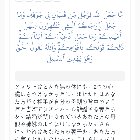
مَّا جَعَلَ ٱللَّهُ لِرَجُلٖ مِّن قَلۡبَيۡنِ فِي جَوۡفِهِۦۚ وَمَا
جَعَلَ أَزۡوَٰجَكُمُ ٱلَّٰٓـِٔي تُظَٰهِرُونَ مِنۡهُنَّ
أُمَّهَٰتِكُمۡۚ وَمَا جَعَلَ أَدۡعِيَآءَكُمۡ أَبۡنَآءَكُمۡۚ
ذَٰلِكُمۡ قَوۡلُكُم بِأَفۡوَٰهِكُمۡۖ وَٱللَّهُ يَقُولُ ٱلۡحَقَّ
وَهُوَ يَهۡدِي ٱلسَّبِيلَ
アッラーはどんな男の体にも、2つの心
臓はもうけなかったし、またかれはあな
た方が（相手が自分の母親の背中のよう
だと告げて）ズィハール離婚する妻たち
を、結婚が禁止されているあなた方の母
親や姉妹のようにはしなかった。さら
に、かれはあなた方の養子を、あなた方
の実子ともしなかった。これらは、イス