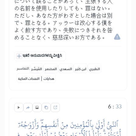
について誤ることがあって、主張する人
の名前を使用したりしても、罪はない。
ただし、あなた方がわざとした場合は別
で、罪となる。アッラーは改心する僕を
よく赦す方であり、失敗につきそれを咎
めることなく、慈悲深いお方である。
ಇತರೆ ಅನುವಾದಗಳನ್ನು ವೀಕ್ಷಿಸಿ
التفاسير:
الطبري
ابن كثير
السعدي
المختصر
المُيسَّر
|
هدايات
النفحات المكية
6
:
33
ٱلنَّبِيُّ أَوۡلَىٰ بِٱلۡمُؤۡمِنِينَ مِنۡ أَنفُسِهِمۡۖ وَأَزۡوَٰجُهُۥٓ
أُمَّهَٰتُهُمۡۗ وَأُوْلُواْ ٱلۡأَرۡحَامِ بَعۡضُهُمۡ أَوۡلَىٰ بِبَعۡضٖ فِي