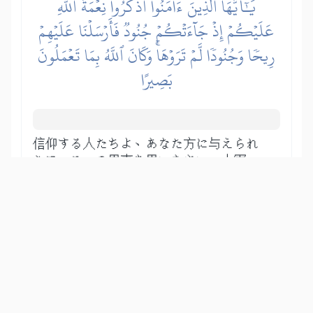
يَٰٓأَيُّهَا ٱلَّذِينَ ءَامَنُواْ ٱذۡكُرُواْ نِعۡمَةَ ٱللَّهِ
عَلَيۡكُمۡ إِذۡ جَآءَتۡكُمۡ جُنُودٞ فَأَرۡسَلۡنَا عَلَيۡهِمۡ
رِيحٗا وَجُنُودٗا لَّمۡ تَرَوۡهَاۚ وَكَانَ ٱللَّهُ بِمَا تَعۡمَلُونَ
بَصِيرًا
信仰する人たちよ、あなた方に与えられ
たアッラーの恩恵を思いなさい。大軍
（部族連合軍）がマディーナにいるあな
た方に攻め寄せて来たとき、不信仰者は
あなた方と闘い、偽善者とユダヤ人たち
はかれらを支持した。われらはかれらに
対し預言者に有利な強い東風と、目に見
えぬ軍勢（天使たち）を遣わした。そこ
で不信仰者たちは何もできずに、逃げ出
すのみ。アッラーは、あなた方が行なう
ことを洞察しておられる。何事も隠せ