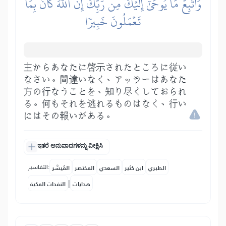
وَٱتَّبِعۡ مَا يُوحَىٰٓ إِلَيۡكَ مِن رَّبِّكَۚ إِنَّ ٱللَّهَ كَانَ بِمَا
تَعۡمَلُونَ خَبِيرٗا
主からあなたに啓示されたところに従い
なさい。間違いなく、アッラーはあなた
方の行なうことを、知り尽くしておられ
る。何もそれを逃れるものはなく、行い
にはその報いがある。
ಇತರೆ ಅನುವಾದಗಳನ್ನು ವೀಕ್ಷಿಸಿ
التفاسير:
الطبري
ابن كثير
السعدي
المختصر
المُيسَّر
|
هدايات
النفحات المكية