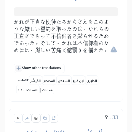
かれが正直な使徒たちからさえもこのよ
うな厳しい誓約を取ったのは、かれらの
正直さでもって不信仰者を黙らせるため
であった。そして、かれは不信仰者のた
めには、厳しい苦痛（懲罰）を備えた。
Show other translations
التفاسير:
الطبري
ابن كثير
السعدي
المختصر
المُيسَّر
|
هدايات
النفحات المكية
9
:
33