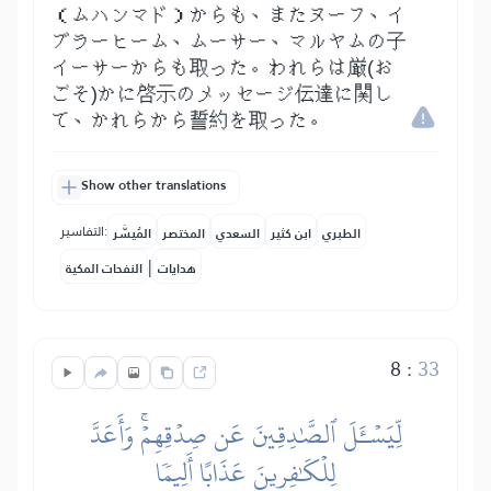
（ムハンマド）からも、またヌーフ、イ
ブラーヒーム、ムーサー、マルヤムの子
イーサーからも取った。われらは厳(お
ごそ)かに啓示のメッセージ伝達に関し
て、かれらから誓約を取った。
Show other translations
التفاسير:
الطبري
ابن كثير
السعدي
المختصر
المُيسَّر
|
هدايات
النفحات المكية
8
:
33
لِّيَسۡـَٔلَ ٱلصَّٰدِقِينَ عَن صِدۡقِهِمۡۚ وَأَعَدَّ
لِلۡكَٰفِرِينَ عَذَابًا أَلِيمٗا