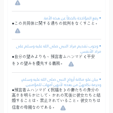
• رفع المؤاخذة بالخطأ عن هذه الأمة.
●この共同体に関する過ちの批判をなくすこと。
• وجوب تقديم مراد النبي صلى الله عليه وسلم على
مراد الأنفس.
●自分の望みよりも、預言者ムハンマド（平安
を）の望みを優先する義務。
• بيان علو مكانة أزواج النبي صلى الله عليه وسلم،
وحرمة نكاحهنَّ من بعده؛ لأنهن أمهات للمؤمنين.
●預言者ムハンマド（祝福を）の妻たちの身分の
高さを明らかにして、かれの死後に彼女たちと結
婚することは、禁止されていること。彼女たちは
信者の母親なのである。