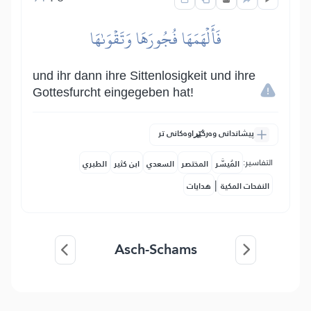
فَأَلۡهَمَهَا فُجُورَهَا وَتَقۡوَىٰهَا
und ihr dann ihre Sittenlosigkeit und ihre
Gottesfurcht eingegeben hat!
پیشاندانی وەرگێڕاوەکانی تر
التفاسير:
المُيسَّر
المختصر
السعدي
ابن كثير
الطبري
|
النفحات المكية
هدايات
Asch-Schams