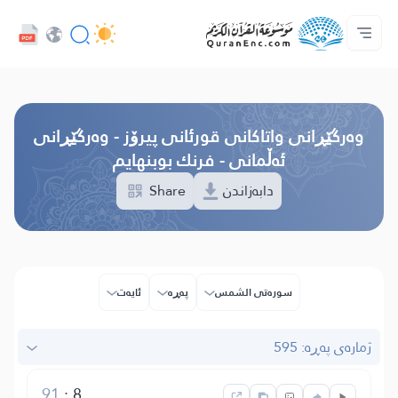
خزمەتگوزاریەکانی پەرەپێدەران - API
پێڕستی وه‌رگێڕاوه‌كان
په‌یوه‌ندیمان پێوه‌ بكه‌
دەربارەی پرۆژە
سه‌ره‌كی
Audio
زمان
Browse Old Version
وه‌رگێڕانی واتاکانی قورئانی پیرۆز - وەرگێڕانی
ئەڵمانی - فرنك بوبنهایم
Share
دابەزاندن
سوره‌تی الشمس
پەڕە
ئایه‌ت
ژمارەی پەڕە: 595
91
:
8