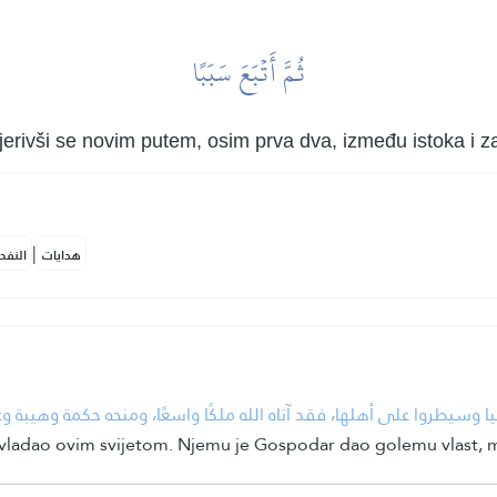
ثُمَّ أَتۡبَعَ سَبَبًا
jerivši se novim putem, osim prva dva, između istoka i 
|
هدايات
النفح
 وسيطروا على أهلها، فقد آتاه الله ملكًا واسعًا، ومنحه حكمة وهيبة وعلمًا
je vladao ovim svijetom. Njemu je Gospodar dao golemu vlast, mu