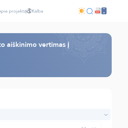
Apie projektą
Kalba
o aiškinimo vertimas į