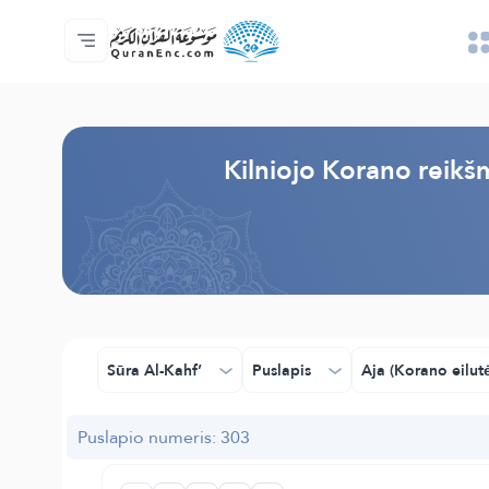
Pagrindinis
Vertimų turinys
Audio
Programuotojų paslaugos - API
Apie projektą
Susisiekite su mumis
Kalba
Browse Old Version
Kilniojo Korano reikš
Sūra Al-Kahf’
Puslapis
Aja (Korano eilut
Puslapio numeris: 303