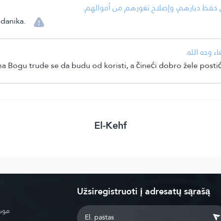
•  حفظ ديارهم، وإصلاح ثغورهم من أموالهم
odanika.
•  وجه الله
rema Bogu trude se da budu od koristi, a čineći dobro žele posti
El-Kehf
Užsiregistruoti į adresatų sąrašą
موسو