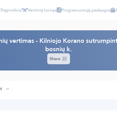
Pagrindinis
Vertimų turinys
Programuotojų paslaugos
mių vertimas - Kilniojo Korano sutrumpint
bosnių k.
Share
ė)