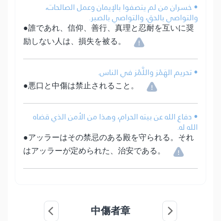
• خسران من لم يتصفوا بالإيمان وعمل الصالحات،
والتواصي بالحق، والتواصي بالصبر.
●誰であれ、信仰、善行、真理と忍耐を互いに奨
励しない人は、損失を被る。
• تحريم الهَمْز واللَّمْز في الناس.
●悪口と中傷は禁止されること。
• دفاع الله عن بيته الحرام، وهذا من الأمن الذي قضاه
الله له.
●アッラーはその禁忌のある殿を守られる。それ
はアッラーが定められた、治安である。
中傷者章