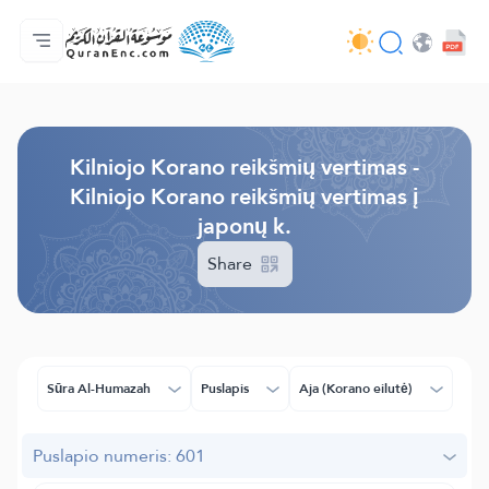
Pagrindinis
Vertimų turinys
Audio
Programuotojų paslaugos - API
Apie projektą
Susisiekite su mumis
Kalba
Browse Old Version
Kilniojo Korano reikšmių vertimas -
Kilniojo Korano reikšmių vertimas į
japonų k.
Share
Sūra Al-Humazah
Puslapis
Aja (Korano eilutė)
Puslapio numeris: 601