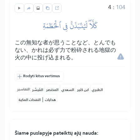
4
:
104
كَلَّاۖ لَيُنۢبَذَنَّ فِي ٱلۡحُطَمَةِ
この無知な者が思うことなど、とんでも
ない、かれは必ず力で粉砕される地獄の
火の中に投げ込まれる。
Rodyti kitus vertimus
التفاسير:
الطبري
ابن كثير
السعدي
المختصر
المُيسَّر
|
هدايات
النفحات المكية
Šiame puslapyje pateiktų ajų nauda: