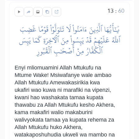
13
:
60
يَٰٓأَيُّهَا ٱلَّذِينَ ءَامَنُواْ لَا تَتَوَلَّوۡاْ قَوۡمًا غَضِبَ
ٱللَّهُ عَلَيۡهِمۡ قَدۡ يَئِسُواْ مِنَ ٱلۡأٓخِرَةِ كَمَا يَئِسَ
ٱلۡكُفَّارُ مِنۡ أَصۡحَٰبِ ٱلۡقُبُورِ
Enyi mliomuamini Allah Mtukufu na
Mtume Wake! Msiwafanye wale ambao
Allah Mtukufu Amewakasirikia kwa
ukafiri wao kuwa ni marafiki na vipenzi,
kwani hao washakata tamaa kupata
thawabu za Allah Mtukufu kesho Akhera,
kama makafiri walio makaburini
walivyokata tamaa ya kupata rehema za
Allah Mtukufu huko Akhera,
watakaposhuhudia ukweli wa mambo na