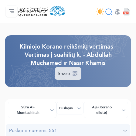
Pagrindinis
Vertimų turinys
Audio
Programuotojų paslaugos - API
Apie projektą
Susisiekite su mumis
Kalba
Browse Old Version
Kilniojo Korano reikšmių vertimas -
Vertimas į suahilių k. - Abdullah
Muchamed ir Nasir Khamis
Share
Sūra Al-
Aja (Korano
Puslapis
Mumtachinah
eilutė)
Puslapio numeris: 551