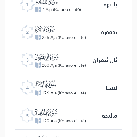
ﮍ
پاتىھە
1
7 Aja (Korano eilutė)
ﮎ
بەقەرە
2
286 Aja (Korano eilutė)
ﮏ
ئال ئىمران
3
200 Aja (Korano eilutė)
ﮐ
نىسا
4
176 Aja (Korano eilutė)
ﮑ
مائىدە
5
120 Aja (Korano eilutė)