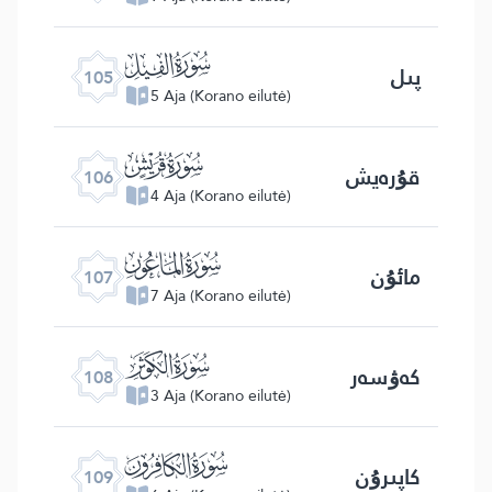
ﰖ
پىل
105
5 Aja (Korano eilutė)
ﰗ
قۇرەيش
106
4 Aja (Korano eilutė)
ﰘ
مائۇن
107
7 Aja (Korano eilutė)
ﰙ
كەۋسەر
108
3 Aja (Korano eilutė)
ﰚ
كاپىرۇن
109