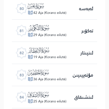
ﯽ
ئەبەسە
80
42 Aja (Korano eilutė)
ﯾ
تەكۋىر
81
29 Aja (Korano eilutė)
ﯿ
ئىنپىتار
82
19 Aja (Korano eilutė)
ﰀ
مۇتەپپىپىن
83
36 Aja (Korano eilutė)
ﰁ
ئىنشىقاق
84
25 Aja (Korano eilutė)