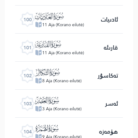
ﰑ
ئادىيات
100
11 Aja (Korano eilutė)
ﰒ
قارىئە
101
11 Aja (Korano eilutė)
ﰓ
تەكاسۇر
102
8 Aja (Korano eilutė)
ﰔ
ئەسر
103
3 Aja (Korano eilutė)
ﰕ
ھۈمەزە
104
9 Aja (Korano eilutė)