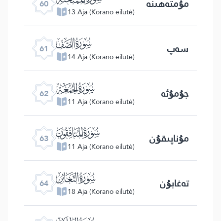
مۇمتەھىنە
60
13 Aja (Korano eilutė)
ﯪ
سەپ
61
14 Aja (Korano eilutė)
ﯫ
جۇمۇئە
62
11 Aja (Korano eilutė)
ﯬ
مۇناپىقۇن
63
11 Aja (Korano eilutė)
ﯭ
تەغابۇن
64
18 Aja (Korano eilutė)