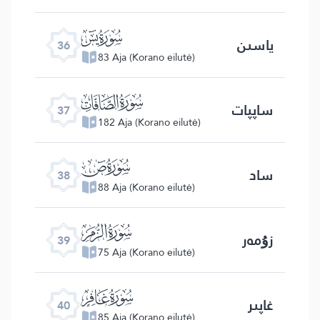
ﮰ
ياسىن
36
83 Aja (Korano eilutė)
ﮱ
ساپپات
37
182 Aja (Korano eilutė)
ﯓ
ساد
38
88 Aja (Korano eilutė)
ﯔ
زۇمەر
39
75 Aja (Korano eilutė)
ﯕ
غاپىر
40
85 Aja (Korano eilutė)