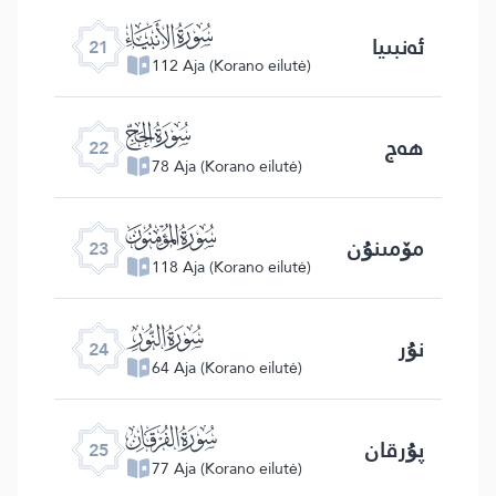
ﮡ
ئەنبىيا
21
112 Aja (Korano eilutė)
ﮢ
ھەج
22
78 Aja (Korano eilutė)
ﮣ
مۆمىنۇن
23
118 Aja (Korano eilutė)
ﮤ
نۇر
24
64 Aja (Korano eilutė)
ﮥ
پۇرقان
25
77 Aja (Korano eilutė)