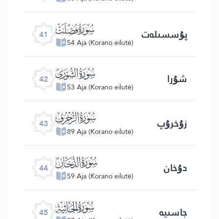
ﯖ
پۇسسىلەت
41
54 Aja (Korano eilutė)
ﯗ
شۇرا
42
53 Aja (Korano eilutė)
ﯘ
زۇخرۇپ
43
89 Aja (Korano eilutė)
ﯙ
دۇخان
44
59 Aja (Korano eilutė)
ﯚ
جاسىيە
45