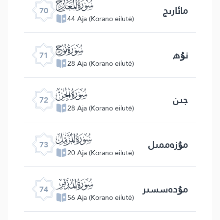
ﯳ
مائارىج
70
44 Aja (Korano eilutė)
ﯴ
نۇھ
71
28 Aja (Korano eilutė)
ﯵ
جىن
72
28 Aja (Korano eilutė)
ﯶ
مۇزەممىل
73
20 Aja (Korano eilutė)
ﯷ
مۇدەسسىر
74
56 Aja (Korano eilutė)