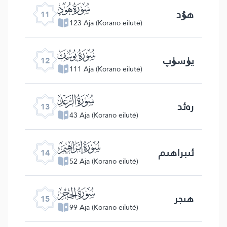
ﮗ
ھۇد
11
123 Aja (Korano eilutė)
ﮘ
يۈسۈپ
12
111 Aja (Korano eilutė)
ﮙ
رەئد
13
43 Aja (Korano eilutė)
ﮚ
ئىبراھىم
14
52 Aja (Korano eilutė)
ﮛ
ھىجر
15
99 Aja (Korano eilutė)