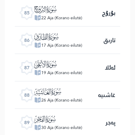
ﰂ
بۇرۇج
85
22 Aja (Korano eilutė)
ﰃ
تارىق
86
17 Aja (Korano eilutė)
ﰄ
ئەئلا
87
19 Aja (Korano eilutė)
ﰅ
غاشىيە
88
26 Aja (Korano eilutė)
ﰆ
پەجر
89
30 Aja (Korano eilutė)