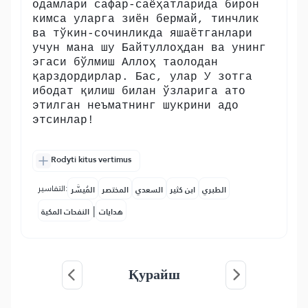
одамлари сафар-саёҳатларида бирон
кимса уларга зиён бермай, тинчлик
ва тўкин-сочинликда яшаётганлари
учун мана шу Байтуллоҳдан ва унинг
эгаси бўлмиш Аллоҳ таолодан
қарздордирлар. Бас, улар У зотга
ибодат қилиш билан ўзларига ато
этилган неъматнинг шукрини адо
этсинлар!
Rodyti kitus vertimus
التفاسير:
الطبري
ابن كثير
السعدي
المختصر
المُيسَّر
|
هدايات
النفحات المكية
Қурайш