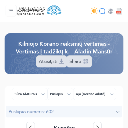
Pagrindinis
Vertimų turinys
Audio
Programuotojų paslaugos - API
Apie projektą
Susisiekite su mumis
Kalba
Browse Old Version
Kilniojo Korano reikšmių vertimas -
Vertimas į tadžikų k. - Aladin Mansūr
Atsisiųsti
Share
Sūra Al-Kuraiš
Puslapis
Aja (Korano eilutė)
Puslapio numeris: 602
Қурайш