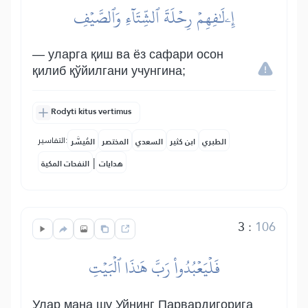
إِۦلَٰفِهِمۡ رِحۡلَةَ ٱلشِّتَآءِ وَٱلصَّيۡفِ
— уларга қиш ва ёз сафари осон
қилиб қўйилгани учунгина;
Rodyti kitus vertimus
التفاسير:
الطبري
ابن كثير
السعدي
المختصر
المُيسَّر
|
هدايات
النفحات المكية
3
:
106
فَلۡيَعۡبُدُواْ رَبَّ هَٰذَا ٱلۡبَيۡتِ
Улар мана шу Уйнинг Парвардигорига