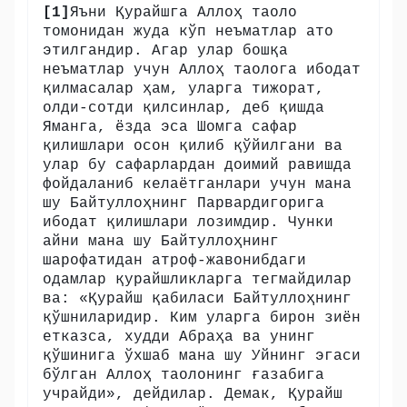
[1]
Яъни Қурайшга Аллоҳ таоло
томонидан жуда кўп неъматлар ато
этилгандир. Агар улар бошқа
неъматлар учун Аллоҳ таолога ибодат
қилмасалар ҳам, уларга тижорат,
олди-сотди қилсинлар, деб қишда
Яманга, ёзда эса Шомга сафар
қилишлари осон қилиб қўйилгани ва
улар бу сафарлардан доимий равишда
фойдаланиб келаётганлари учун мана
шу Байтуллоҳнинг Парвардигорига
ибодат қилишлари лозимдир. Чунки
айни мана шу Байтуллоҳнинг
шарофатидан атроф-жавонибдаги
одамлар қурайшликларга тегмайдилар
ва: «Қурайш қабиласи Байтуллоҳнинг
қўшниларидир. Ким уларга бирон зиён
етказса, худди Абраҳа ва унинг
қўшинига ўхшаб мана шу Уйнинг эгаси
бўлган Аллоҳ таолонинг ғазабига
учрайди», дейдилар. Демак, Қурайш