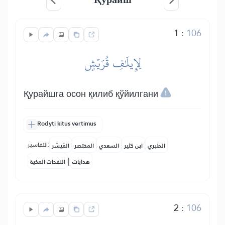
1
:
106
لِإِيلَٰفِ قُرَيۡشٍ
Қурайшга осон қилиб қўйилгани
Rodyti kitus vertimus
التفاسير:
الطبري
ابن كثير
السعدي
المختصر
المُيسَّر
|
هدايات
النفحات المكية
2
:
106