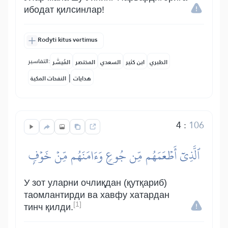
ибодат қилсинлар!
Rodyti kitus vertimus
التفاسير:
الطبري
ابن كثير
السعدي
المختصر
المُيسَّر
|
هدايات
النفحات المكية
4
:
106
ٱلَّذِيٓ أَطۡعَمَهُم مِّن جُوعٖ وَءَامَنَهُم مِّنۡ خَوۡفِۭ
У зот уларни очлиқдан (қутқариб)
таомлантирди ва хавфу хатардан
[1]
тинч қилди.