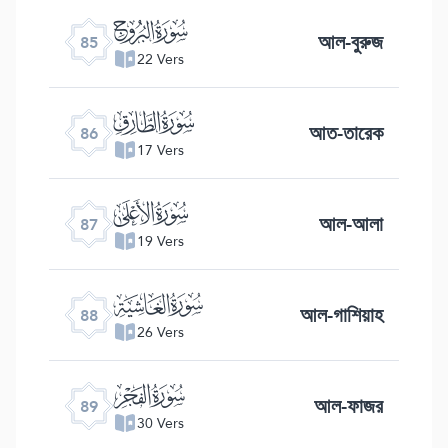
ﰂ
আল-বুরুজ
85
22 Vers
ﰃ
আত-তারেক
86
17 Vers
ﰄ
আল-আলা
87
19 Vers
ﰅ
আল-গাশিয়াহ
88
26 Vers
ﰆ
আল-ফাজর
89
30 Vers