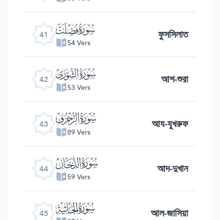
ﯖ
ফুসসিলাত
41
54 Vers
ﯗ
আশ-শুরা
42
53 Vers
ﯘ
আয-যুখরুফ
43
89 Vers
ﯙ
আদ-দুখান
44
59 Vers
ﯚ
আল-জাসিয়া
45