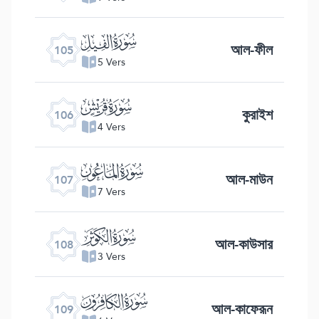
ﰖ
আল-ফীল
105
5 Vers
ﰗ
কুরাইশ
106
4 Vers
ﰘ
আল-মাউন
107
7 Vers
ﰙ
আল-কাউসার
108
3 Vers
ﰚ
আল-কাফেরূন
109