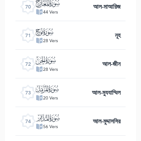
ﯳ
আল-মাআরিজ
70
44 Vers
ﯴ
নূহ
71
28 Vers
ﯵ
আল-জীন
72
28 Vers
ﯶ
আল-মুযযাম্মিল
73
20 Vers
ﯷ
আল-মুদ্দাসসির
74
56 Vers