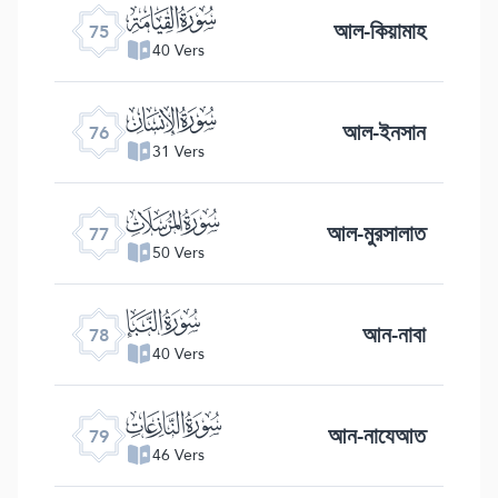
ﯸ
আল-কিয়ামাহ
75
40 Vers
ﯹ
আল-ইনসান
76
31 Vers
ﯺ
আল-মুরসালাত
77
50 Vers
ﯻ
আন-নাবা
78
40 Vers
ﯼ
আন-নাযেআত
79
46 Vers