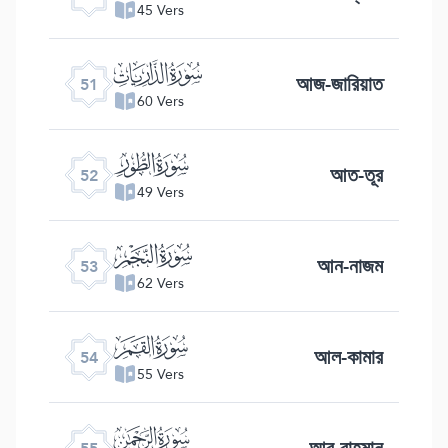
45 Vers
ﯠ
আজ-জারিয়াত
51
60 Vers
ﯡ
আত-তূর
52
49 Vers
ﯢ
আন-নাজম
53
62 Vers
ﯣ
আল-কামার
54
55 Vers
ﯤ
আর-রাহমান