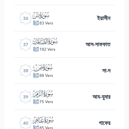
ﮰ
ইয়াসীন
36
83 Vers
ﮱ
আস-সাফফাত
37
182 Vers
ﯓ
সা-দ
38
88 Vers
ﯔ
আয-যুমার
39
75 Vers
ﯕ
গাফের
40
85 Vers