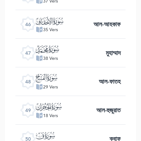
37 Vers
ﯛ
আল-আহকাফ
46
35 Vers
ﯜ
মুহাম্মাদ
47
38 Vers
ﯝ
আল-ফাতহ
48
29 Vers
ﯞ
আল-হুজুরাত
49
18 Vers
ﯟ
ক্বাফ
50