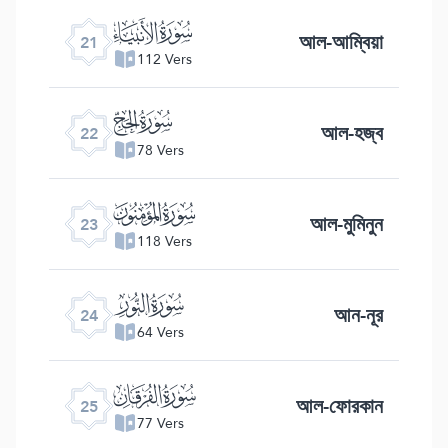
ﮡ
আল-আম্বিয়া
21
112 Vers
ﮢ
আল-হজ্ব
22
78 Vers
ﮣ
আল-মুমিনুন
23
118 Vers
ﮤ
আন-নূর
24
64 Vers
ﮥ
আল-ফোরকান
25
77 Vers