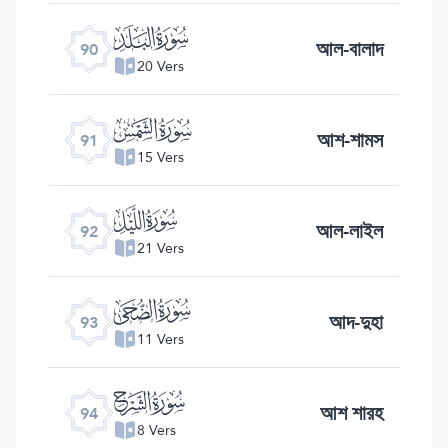
ﰇ
আল-বালাদ
90
20 Vers
ﰈ
আশ-শামস
91
15 Vers
ﰉ
আল-লাইল
92
21 Vers
ﰊ
আদ-দুহা
93
11 Vers
ﰋ
আশ শারহ
94
8 Vers