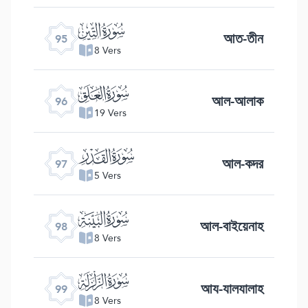
ﰌ
আত-তীন
95
8 Vers
ﰍ
আল-আলাক
96
19 Vers
ﰎ
আল-কদর
97
5 Vers
ﰏ
আল-বাইয়েনাহ
98
8 Vers
ﰐ
আয-যালযালাহ
99
8 Vers