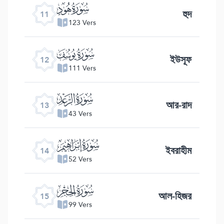
ﮗ
হুদ
11
123 Vers
ﮘ
ইউসূফ
12
111 Vers
ﮙ
আর-রাদ
13
43 Vers
ﮚ
ইবরাহীম
14
52 Vers
ﮛ
আল-হিজর
15
99 Vers