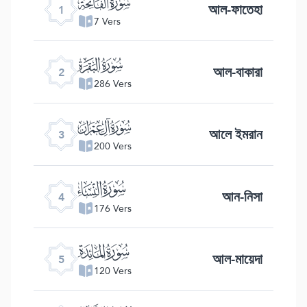
ﮍ
আল-ফাতেহা
1
7 Vers
ﮎ
আল-বাকারা
2
286 Vers
ﮏ
আলে ইমরান
3
200 Vers
ﮐ
আন-নিসা
4
176 Vers
ﮑ
আল-মায়েদা
5
120 Vers