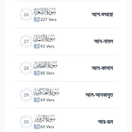
ﮦ
আশ-শুআরা
26
227 Vers
ﮧ
আন-নামল
27
93 Vers
ﮨ
আল-কাসাস
28
88 Vers
ﮩ
আল-আনকাবুত
29
69 Vers
ﮪ
আর-রূম
30
60 Vers