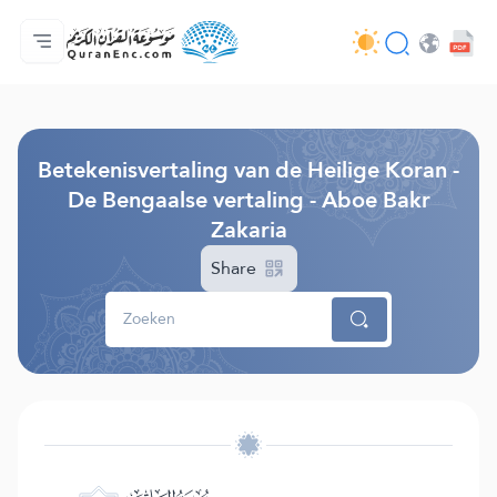
Homepagina
Inhoudsopgave van de vertalingen
Audio
Diensten voor ontwikkelaars - API
Over het project
Contacteer ons
Taal
Browse Old Version
Betekenisvertaling van de Heilige Koran -
De Bengaalse vertaling - Aboe Bakr
Zakaria
Share