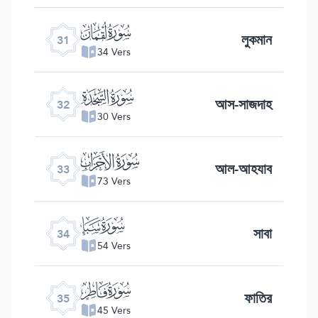
ﮫ
লুকমান
31
34 Vers
ﮬ
আস-সাজদাহ
32
30 Vers
ﮭ
আল-আহযাব
33
73 Vers
ﮮ
সাবা
34
54 Vers
ﮯ
ফাতির
35
45 Vers