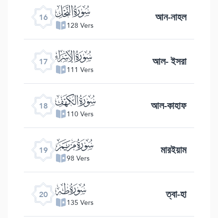
ﮜ
আন-নাহল
16
128 Vers
ﮝ
আল- ইসরা
17
111 Vers
ﮞ
আল-কাহাফ
18
110 Vers
ﮟ
মারইয়াম
19
98 Vers
ﮠ
ত্বা-হা
20
135 Vers