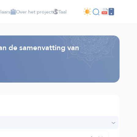
laars
Over het project
Taal
van de samenvatting van