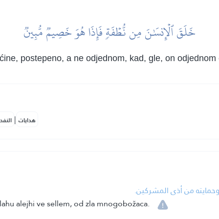
خَلَقَ ٱلۡإِنسَٰنَ مِن نُّطۡفَةٖ فَإِذَا هُوَ خَصِيمٞ مُّبِينٞ
ućine, postepeno, a ne odjednom, kad, gle, on odjednom o
|
هدايات
النفح
•  وحمايته من أذى المشركين
allahu alejhi ve sellem, od zla mnogobožaca.