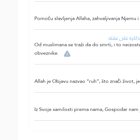
Pomoću slavljenja Allaha, zahvaljivanja Njemu i 
• كرة على عقله
Od muslimana se traži da do smrti, i to neizostav
obveznike.
Allah je Objavu nazvao “ruh”, što znači život, je
Iz Svoje samilosti prema nama, Gospodar nam j