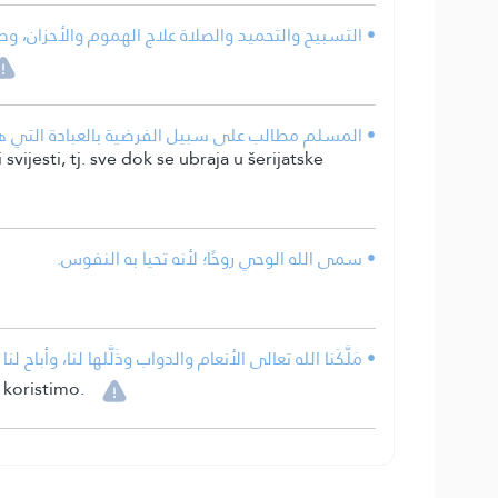
التسبيح والتحميد والصلاة علاج الهموم والأحزان، وطر.
المسلم مطالب على سبيل الفرضية بالعبادة التي هي ا.
vijesti, tj. sve dok se ubraja u šerijatske
• سمى الله الوحي روحًا؛ لأنه تحيا به النفوس.
مَلَّكَنا الله تعالى الأنعام والدواب وذَلَّلها لنا، وأباح ل.
 koristimo.