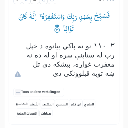
فَسَبِّحْ بِحَمْدِ رَبِّكَ وَاسْتَغْفِرْهُ ؔؕ— اِنَّهٗ كَانَ
تَوَّابًا ۟۠
110-3 نو ته پاكي بیانوه د خپل
رب له ستاينې سره او له ده نه
مغفرت غواړه، بېشكه دى تل
ښه توبه قبلوونكى دى
Toon andere vertalingen
التفاسير:
الطبري
ابن كثير
السعدي
المختصر
المُيسَّر
|
هدايات
النفحات المكية