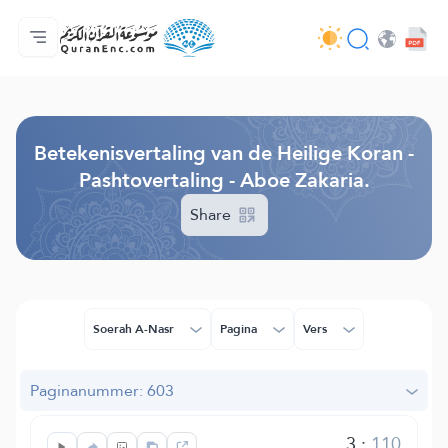
Homepagina
Inhoudsopgave van de vertalingen
Audio
Diensten voor ontwikkelaars - API
Over het project
Contacteer ons
Taal
Browse Old Version
Betekenisvertaling van de Heilige Koran -
Pashtovertaling - Aboe Zakaria.
Share
Soerah A-Nasr
Pagina
Vers
Paginanummer: 603
3
:
110