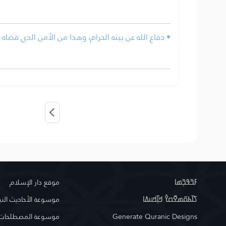
دفاع الله عن بيته الحرام، وهذا من الأمن الذي قضاه الل.
ߓߏ߬ߟߏ߲߬ߘߊ
موقع دار الإسلام
ߖߊ߬ߕߋ߬ߘߐ߬ߛߌ߮ ߞߊ߲߬ߞߎߡߊ
موسوعة الأحاديث النب
موسوعة المصطلحات ا
Generate Quranic Designs