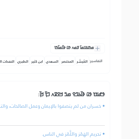
ߘߟߊߡߌߘߊ߫ ߜߘߍ ߟߎ߫ ߦߌ߬ߘߊ߬ߟߌ
التفاسير:
المُيسَّر
المختصر
السعدي
ابن كثير
الطبري
النفحات ال
ߟߝߊߙߌ ߟߎ߫ ߢߊ߬ߕߣߐ ߘߏ߫ ߞߐߜߍ ߣߌ߲߬ ߞߊ߲߬:
خسران من لم يتصفوا بالإيمان وعمل الصالحات، والتو.
• تحريم الهَمْز واللَّمْز في الناس.