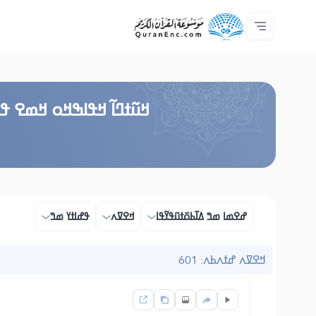
ߟߊߥߙߎߞߌߓߊ߮ ߟߎ߬ ߗߋߢߊ߬ߟߌ - API
ߘߟߊߡߌߘߊ ߟߎ߫ ߦߌ߬ߘߊ߬ߥߟߊ
ߖߊ߬ߕߋ߬ߘߐ߬ߛߌ߮ ߞߊ߲߬ߞߎߡߊ
ߊ߲ ߟߊߛߐ߬ߘߐ߲߫ ߦߊ߲߬ ߝߍ߬
ߓߏ߬ߟߏ߲߬ߘߊ
Audio
ߞߊ߲
Browse Old Version
ߞߎ߬ߙߣߊ߬ ߞߟߊߒߞߋ ߞߘߐ ߟߎ
ߝߐߘߊ ߘߏ߫ ߡߊ߬ߕߋ߰ߙߎ߬ߟߌ߬ߟߊ
ߞߐߜߍ
ߟߝߊߙߌ ߘߏ߫
ߞߐߜߍ ߝߙߍߕߍ: 601