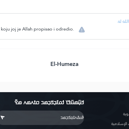
• ه له
i koju joj je Allah propisao i odredio.
El-Humeza
ߞߎ߲߬ߘߎ߬ߟߌ ߗߋߓߏ߲ߞߏ߲ߘߏ ߛߙߍߘߍ ߘߐ߫
وية
لإسلامية