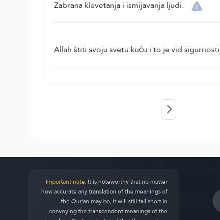
Zabrana klevetanja i ismijavanja ljudi.
Allah štiti svoju svetu kuću i to je vid sigurnost
Important note:
It is noteworthy that no matter
how accurate any translation of the meanings of
the Qur’an may be, it will still fall short in
conveying the transcendent meanings of the