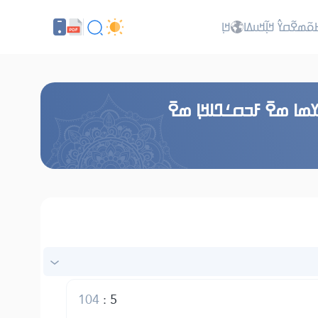
ߕߋ߬ߘߐ߬ߛߌ߮ ߞߊ߲߬ߞߎߡߊ
ߞߊ߲
ߘߊ ߘߐ߫ ߓߏߛߑߣߊߞߊ߲ ߘߐ߫
104
:
5