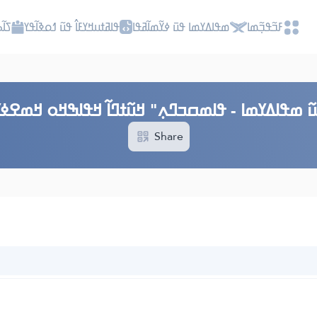
ߓߏ߬ߟߏ߲߬ߘߊ
ߘߟߊߡߌߘߊ ߟߎ߫ ߦߌ߬ߘߊ߬ߥߟߊ
ߟߊߥߙߎߞߌߓߊ߮ ߟߎ߬ ߗߋߢߊ߬ߟߌ
ߖߊ߬
߬ ߘߟߊߡߌߘߊ - ߟߊߘߛߏߣߍ߲" ߞߎ߬ߙߣߊ߬ ߞߟߊߒߞߋ ߞߘߐߦߌ
Share