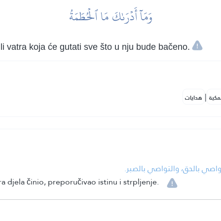
وَمَآ أَدۡرَىٰكَ مَا ٱلۡحُطَمَةُ
 ili vatra koja će gutati sve što u nju bude bačeno.
|
مكية
هدايات
• اصي بالحق، والتواصي بالصبر
jela činio, preporučivao istinu i strpljenje.