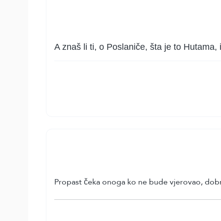
A znaš li ti, o Poslaniče, šta je to Hutama,
Propast čeka onoga ko ne bude vjerovao, dobra d