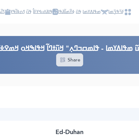
ߓߏ߬ߟߏ߲߬ߘߊ
ߘߟߊߡߌߘߊ ߟߎ߫ ߦߌ߬ߘߊ߬ߥߟߊ
ߟߊߥߙߎߞߌߓߊ߮ ߟߎ߬ ߗߋߢߊ߬ߟߌ
ߖߊ߬
߬ ߘߟߊߡߌߘߊ - ߟߊߘߛߏߣߍ߲" ߞߎ߬ߙߣߊ߬ ߞߟߊߒߞߋ ߞߘߐߦߌ
Share
Ed-Duhan