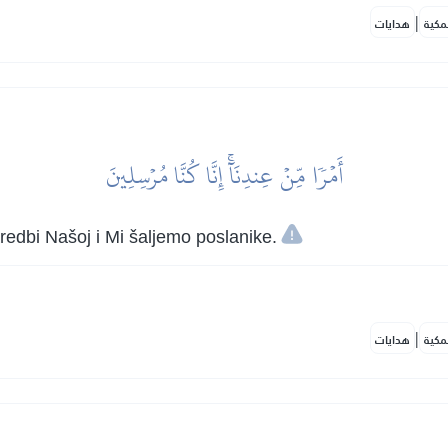
|
مكية
هدايات
أَمۡرٗا مِّنۡ عِندِنَآۚ إِنَّا كُنَّا مُرۡسِلِينَ
edbi Našoj i Mi šaljemo poslanike.
|
مكية
هدايات