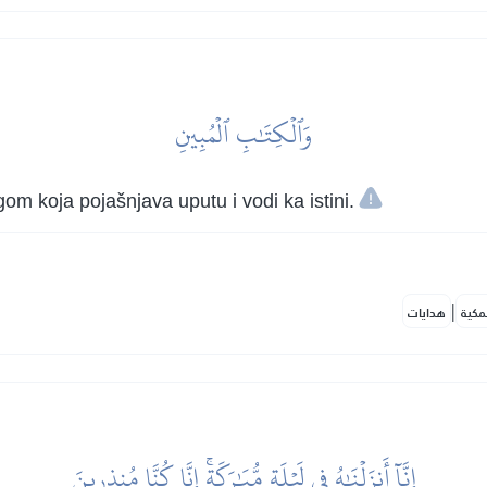
وَٱلۡكِتَٰبِ ٱلۡمُبِينِ
om koja pojašnjava uputu i vodi ka istini.
|
مكية
هدايات
إِنَّآ أَنزَلۡنَٰهُ فِي لَيۡلَةٖ مُّبَٰرَكَةٍۚ إِنَّا كُنَّا مُنذِرِينَ