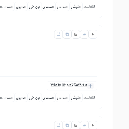
التفاسير:
المُيسَّر
المختصر
السعدي
ابن كثير
الطبري
النفحات ال
ߘߟߊߡߌߘߊ߫ ߜߘߍ ߟߎ߫ ߦߌ߬ߘߊ߬ߟߌ
التفاسير:
المُيسَّر
المختصر
السعدي
ابن كثير
الطبري
النفحات ال