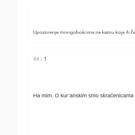
Upozorenje mnogobošcima na kaznu koja ih čeka,
44
:
1
Ha mim. O kur’anskim smo skraćenicama go