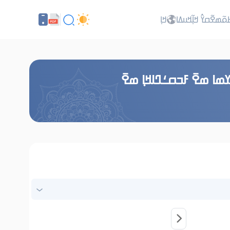
ߕߋ߬ߘߐ߬ߛߌ߮ ߞߊ߲߬ߞߎߡߊ
ߞߊ߲
ߘߊ ߘߐ߫ ߓߏߛߑߣߊߞߊ߲ ߘߐ߫