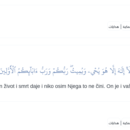
|
مكية
هدايات
َآ إِلَٰهَ إِلَّا هُوَ يُحۡيِۦ وَيُمِيتُۖ رَبُّكُمۡ وَرَبُّ ءَابَآئِكُمُ ٱلۡأَوَّلِينَ
 život i smrt daje i niko osim Njega to ne čini. On je i 
|
مكية
هدايات