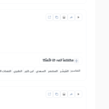
ߘߟߊߡߌߘߊ߫ ߜߘߍ ߟߎ߫ ߦߌ߬ߘߊ߬ߟߌ
التفاسير:
المُيسَّر
المختصر
السعدي
ابن كثير
الطبري
النفحات ال