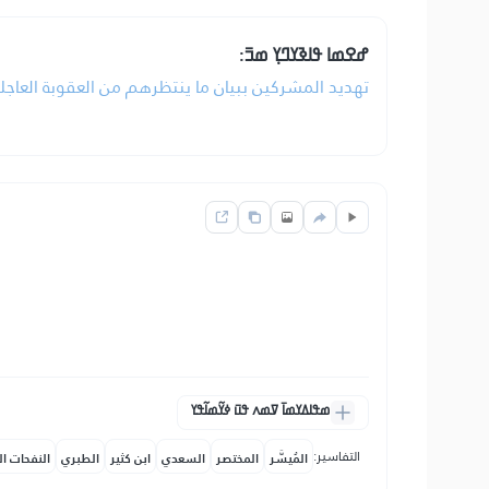
ߝߐߘߊ ߟߊߢߌߣߌ߲ ߘߏ߫:
تهديد المشركين ببيان ما ينتظرهم من العقوبة العاجلة.
ߘߟߊߡߌߘߊ߫ ߜߘߍ ߟߎ߫ ߦߌ߬ߘߊ߬ߟߌ
التفاسير:
المُيسَّر
المختصر
السعدي
ابن كثير
الطبري
النفحات ال