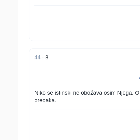
44
:
8
Niko se istinski ne obožava osim Njega, On
predaka.