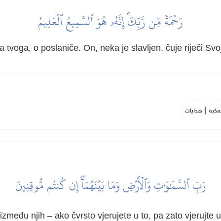
رَحۡمَةٗ مِّن رَّبِّكَۚ إِنَّهُۥ هُوَ ٱلسَّمِيعُ ٱلۡعَلِيمُ
tvoga, o poslaniče. On, neka je slavljen, čuje riječi Svo
|
مكية
هدايات
رَبِّ ٱلسَّمَٰوَٰتِ وَٱلۡأَرۡضِ وَمَا بَيۡنَهُمَآۖ إِن كُنتُم مُّوقِنِينَ
zmeđu njih – ako čvrsto vjerujete u to, pa zato vjerujte