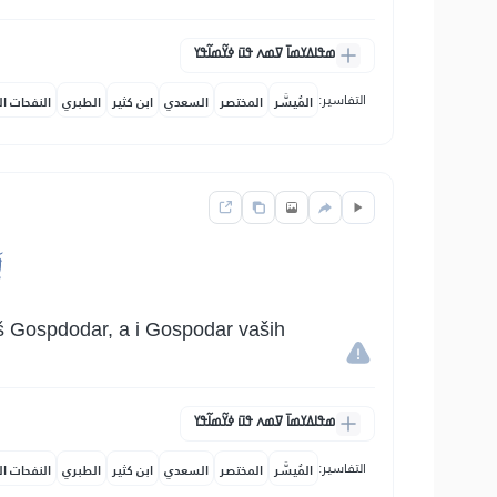
ߘߟߊߡߌߘߊ߫ ߜߘߍ ߟߎ߫ ߦߌ߬ߘߊ߬ߟߌ
التفاسير:
المُيسَّر
المختصر
السعدي
ابن كثير
الطبري
النفحات ال
ل
vaš Gospdodar, a i Gospodar vaših
ߘߟߊߡߌߘߊ߫ ߜߘߍ ߟߎ߫ ߦߌ߬ߘߊ߬ߟߌ
التفاسير:
المُيسَّر
المختصر
السعدي
ابن كثير
الطبري
النفحات ال