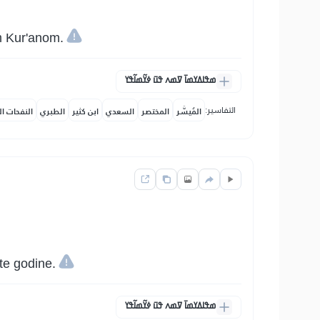
im Kur'anom.
ߘߟߊߡߌߘߊ߫ ߜߘߍ ߟߎ߫ ߦߌ߬ߘߊ߬ߟߌ
التفاسير:
المُيسَّر
المختصر
السعدي
ابن كثير
الطبري
النفحات ال
 te godine.
ߘߟߊߡߌߘߊ߫ ߜߘߍ ߟߎ߫ ߦߌ߬ߘߊ߬ߟߌ