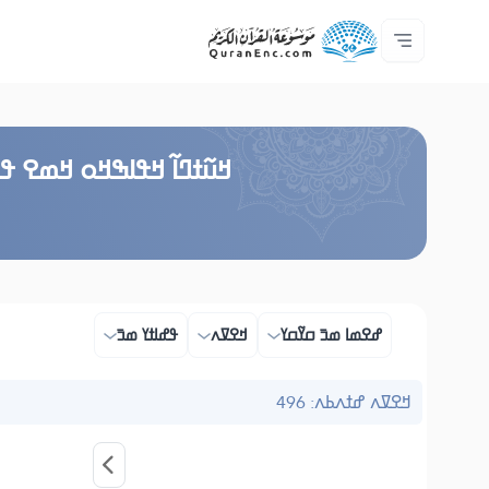
ߟߊߥߙߎߞߌߓߊ߮ ߟߎ߬ ߗߋߢߊ߬ߟߌ - API
ߘߟߊߡߌߘߊ ߟߎ߫ ߦߌ߬ߘߊ߬ߥߟߊ
ߖߊ߬ߕߋ߬ߘߐ߬ߛߌ߮ ߞߊ߲߬ߞߎߡߊ
ߊ߲ ߟߊߛߐ߬ߘߐ߲߫ ߦߊ߲߬ ߝߍ߬
ߓߏ߬ߟߏ߲߬ߘߊ
Audio
ߞߊ߲
Browse Old Version
ߞߎ߬ߙߣߊ߬ ߞߟߊߒߞߋ ߞߘߐ ߟߎ
ߝߐߘߊ ߘߏ߫ ߛߌ߬ߛߌ
ߞߐߜߍ
ߟߝߊߙߌ ߘߏ߫
ߞߐߜߍ ߝߙߍߕߍ: 496