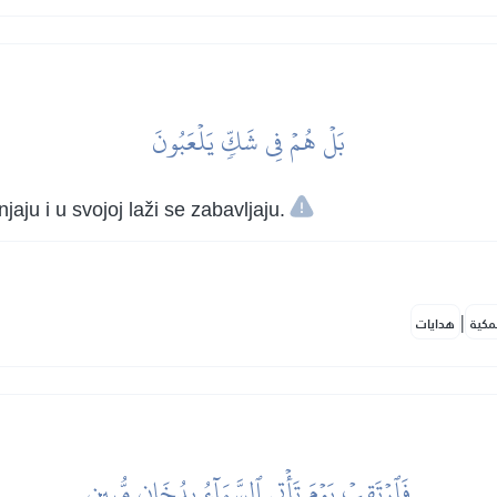
بَلۡ هُمۡ فِي شَكّٖ يَلۡعَبُونَ
ju i u svojoj laži se zabavljaju.
|
مكية
هدايات
فَٱرۡتَقِبۡ يَوۡمَ تَأۡتِي ٱلسَّمَآءُ بِدُخَانٖ مُّبِينٖ