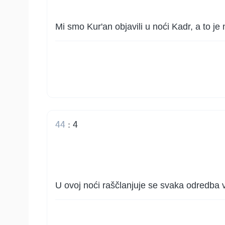
Mi smo Kur'an objavili u noći Kadr, a to j
44
:
4
U ovoj noći raščlanjuje se svaka odredba ve