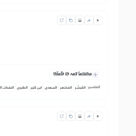
ߘߟߊߡߌߘߊ߫ ߜߘߍ ߟߎ߫ ߦߌ߬ߘߊ߬ߟߌ
التفاسير:
المُيسَّر
المختصر
السعدي
ابن كثير
الطبري
النفحات ال