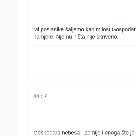
Mi poslanike šaljemo kao milost Gospodara 
namjere. Njemu ništa nije skriveno.
44
:
7
Gospodara nebesa i Zemlje i onoga što je i