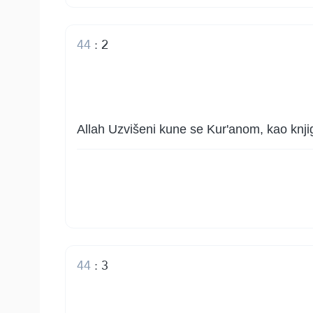
44
:
2
Allah Uzvišeni kune se Kur'anom, kao knjig
44
:
3