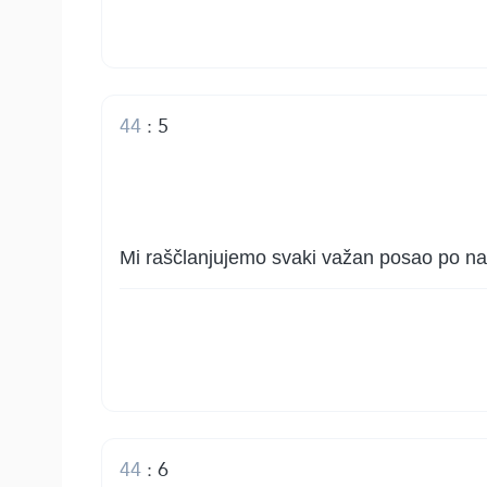
44
:
5
Mi raščlanjujemo svaki važan posao po nar
44
:
6