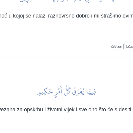
e noć u kojoj se nalazi raznovrsno dobro i mi strašimo ov
|
مكية
هدايات
فِيهَا يُفۡرَقُ كُلُّ أَمۡرٍ حَكِيمٍ
zana za opskrbu i životni vijek i sve ono što će s desiti