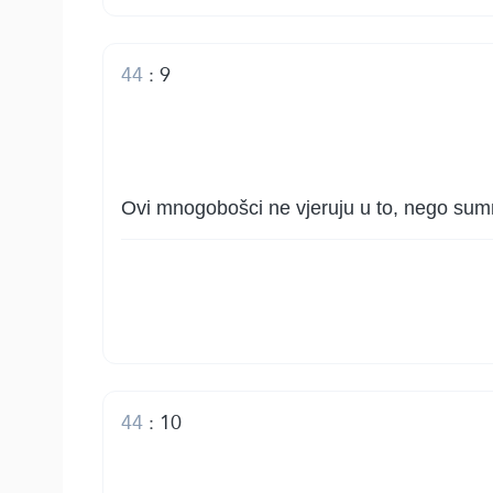
44
:
9
Ovi mnogobošci ne vjeruju u to, nego sumnja
44
:
10