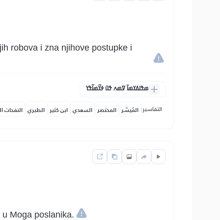
jih robova i zna njihove postupke i
ߘߟߊߡߌߘߊ߫ ߜߘߍ ߟߎ߫ ߦߌ߬ߘߊ߬ߟߌ
التفاسير:
المُيسَّر
المختصر
السعدي
ابن كثير
الطبري
النفحات ال
 u u Moga poslanika.