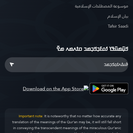
موسوعة المصطلحات الإسلامية
بيان الإسلام
Tafsir Saadi
ߞߎ߲߬ߘߎ߬ߟߌ ߗߋߓߏ߲ߞߏ߲ߘߏ ߛߙߍߘߍ ߘߐ߫
Important note:
It is noteworthy that no matter how accurate any
translation of the meanings of the Qur’an may be, it will still fall short
in conveying the transcendent meanings of the miraculous Qur’anic