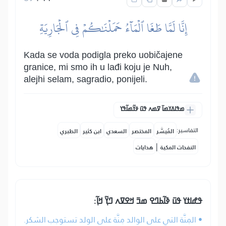
إِنَّا لَمَّا طَغَا ٱلۡمَآءُ حَمَلۡنَٰكُمۡ فِي ٱلۡجَارِيَةِ
Kada se voda podigla preko uobičajene
granice, mi smo ih u lađi koju je Nuh,
alejhi selam, sagradio, ponijeli.
ߘߟߊߡߌߘߊ߫ ߜߘߍ ߟߎ߫ ߦߌ߬ߘߊ߬ߟߌ
التفاسير:
المُيسَّر
المختصر
السعدي
ابن كثير
الطبري
|
النفحات المكية
هدايات
ߟߝߊߙߌ ߟߎ߫ ߢߊ߬ߕߣߐ ߘߏ߫ ߞߐߜߍ ߣߌ߲߬ ߞߊ߲߬:
• المِنَّة التي على الوالد مِنَّة على الولد تستوجب الشكر.