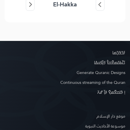
El-Hakka
ߓߏ߬ߟߏ߲߬ߘߊ
ߖߊ߬ߕߋ߬ߘߐ߬ߛߌ߮ ߞߊ߲߬ߞߎߡߊ
Generate Quranic Designs
Continuous streaming of the Quran
ߊ߲ ߟߊߛߐ߬ߘߐ߲߫ ߦߊ߲߬ ߝߍ߬
موقع دار الإسلام
موسوعة الأحاديث النبوية