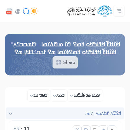
ߟߊߥߙߎߞߌߓߊ߮ ߟߎ߬ ߗߋߢߊ߬ߟߌ - API
ߘߟߊߡߌߘߊ ߟߎ߫ ߦߌ߬ߘߊ߬ߥߟߊ
ߖߊ߬ߕߋ߬ߘߐ߬ߛߌ߮ ߞߊ߲߬ߞߎߡߊ
ߊ߲ ߟߊߛߐ߬ߘߐ߲߫ ߦߊ߲߬ ߝߍ߬
ߓߏ߬ߟߏ߲߬ߘߊ
Audio
ߞߊ߲
Browse Old Version
ߞߎ߬ߙߣߊ߬ ߞߟߊߒߞߋ ߞߘߐ ߟߎ߬ ߘߟߊߡߌߘߊ - ߟߊߘߛߏߣߍ߲"
ߞߎ߬ߙߣߊ߬ ߞߟߊߒߞߋ ߞߘߐߦߌߘߊ ߘߐ߫ ߓߏߛߑߣߊߞߊ߲ ߘߐ߫
Share
ߝߐߘߊ ߘߏ߫ ߕߌ߯ߕߌ߯ߦߕߊ
ߞߐߜߍ
ߟߝߊߙߌ ߘߏ߫
ߞߐߜߍ ߝߙߍߕߍ: 567
69
:
11