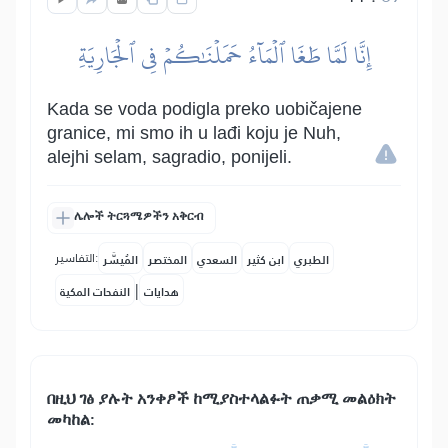
إِنَّا لَمَّا طَغَا ٱلۡمَآءُ حَمَلۡنَٰكُمۡ فِي ٱلۡجَارِيَةِ
Kada se voda podigla preko uobičajene
granice, mi smo ih u lađi koju je Nuh,
alejhi selam, sagradio, ponijeli.
ሌሎች ትርጓሜዎችን አቅርብ
التفاسير:
الطبري
ابن كثير
السعدي
المختصر
المُيسَّر
|
هدايات
النفحات المكية
በዚህ ገፅ ያሉት አንቀፆች ከሚያስተላልፉት ጠቃሚ መልዕክት
መካከል: