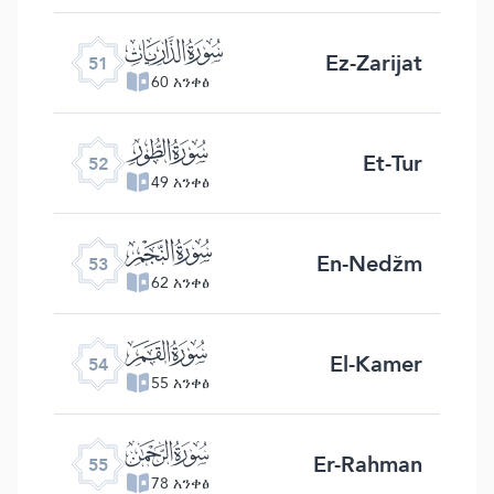
ﯠ
Ez-Zarijat
51
60 አንቀፅ
ﯡ
Et-Tur
52
49 አንቀፅ
ﯢ
En-Nedžm
53
62 አንቀፅ
ﯣ
El-Kamer
54
55 አንቀፅ
ﯤ
Er-Rahman
55
78 አንቀፅ