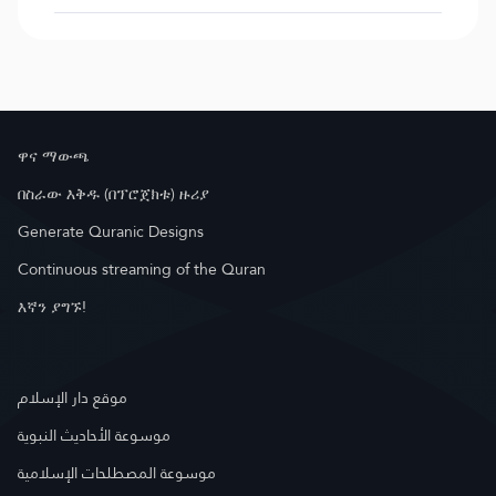
ዋና ማውጫ
በስራው እቅዱ (በፕሮጀክቱ) ዙሪያ
Generate Quranic Designs
Continuous streaming of the Quran
እኛን ያግኙ!
موقع دار الإسلام
موسوعة الأحاديث النبوية
موسوعة المصطلحات الإسلامية