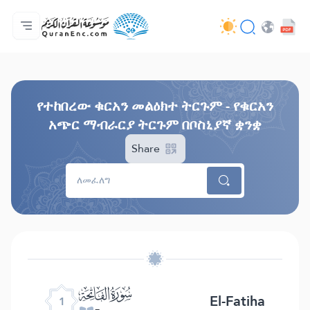
ዋና ማውጫ
የትርጉሞች ማውጫ
Audio
የአዘማኞች አገልግሎቶች - API
በስራው እቅዱ (በፕሮጀክቱ) ዙሪያ
እኛን ያግኙ!
ቋንቋ
Browse Old Version
የተከበረው ቁርአን መልዕክተ ትርጉም - የቁርአን
አጭር ማብራርያ ትርጉም በቦስኒያኛ ቋንቋ
Share
ﮍ
El-Fatiha
1