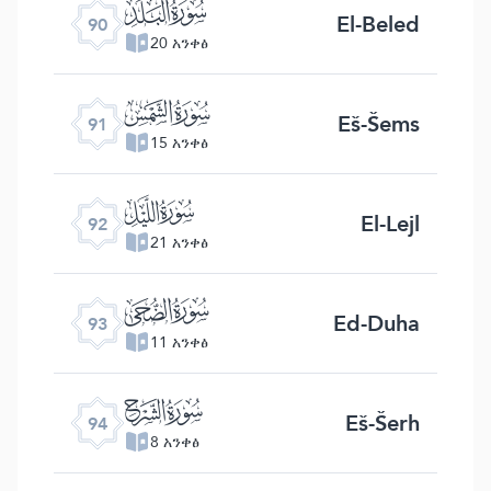
ﰇ
El-Beled
90
20 አንቀፅ
ﰈ
Eš-Šems
91
15 አንቀፅ
ﰉ
El-Lejl
92
21 አንቀፅ
ﰊ
Ed-Duha
93
11 አንቀፅ
ﰋ
Eš-Šerh
94
8 አንቀፅ