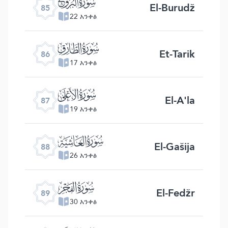
ﰂ
El-Burudž
85
22 አንቀፅ
ﰃ
Et-Tarik
86
17 አንቀፅ
ﰄ
El-A'la
87
19 አንቀፅ
ﰅ
El-Gašija
88
26 አንቀፅ
ﰆ
El-Fedžr
89
30 አንቀፅ