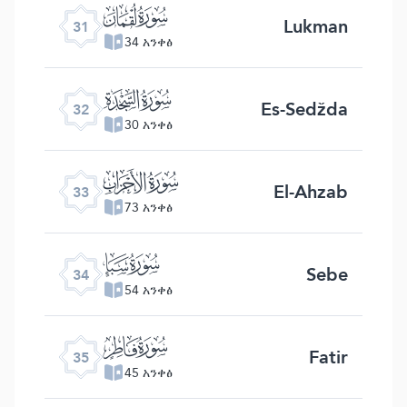
ﮫ
Lukman
31
34 አንቀፅ
ﮬ
Es-Sedžda
32
30 አንቀፅ
ﮭ
El-Ahzab
33
73 አንቀፅ
ﮮ
Sebe
34
54 አንቀፅ
ﮯ
Fatir
35
45 አንቀፅ