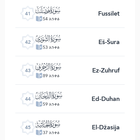
ﯖ
Fussilet
41
54 አንቀፅ
ﯗ
Eš-Šura
42
53 አንቀፅ
ﯘ
Ez-Zuhruf
43
89 አንቀፅ
ﯙ
Ed-Duhan
44
59 አንቀፅ
ﯚ
El-Džasija
45
37 አንቀፅ