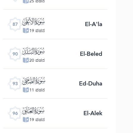
25 ವಚನ
ﰄ
El-A'la
87
19 ವಚನ
ﰇ
El-Beled
90
20 ವಚನ
ﰊ
Ed-Duha
93
11 ವಚನ
ﰍ
El-Alek
96
19 ವಚನ