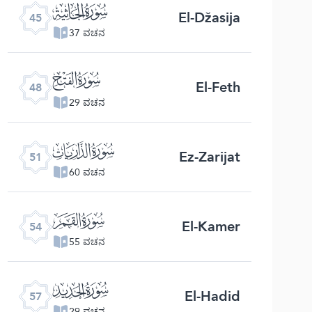
ﯚ
El-Džasija
45
37 ವಚನ
ﯝ
El-Feth
48
29 ವಚನ
ﯠ
Ez-Zarijat
51
60 ವಚನ
ﯣ
El-Kamer
54
55 ವಚನ
ﯦ
El-Hadid
57
29 ವಚನ