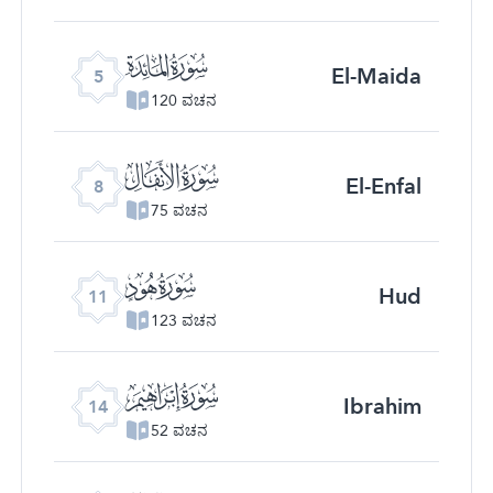
ﮑ
El-Maida
5
120 ವಚನ
ﮔ
El-Enfal
8
75 ವಚನ
ﮗ
Hud
11
123 ವಚನ
ﮚ
Ibrahim
14
52 ವಚನ