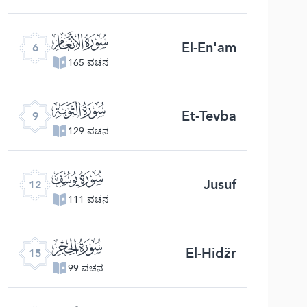
ﮒ
El-En'am
6
165 ವಚನ
ﮕ
Et-Tevba
9
129 ವಚನ
ﮘ
Jusuf
12
111 ವಚನ
ﮛ
El-Hidžr
15
99 ವಚನ