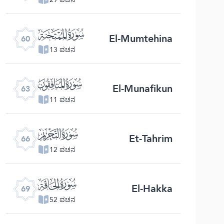
ﯩ
El-Mumtehina
60
13 ವಚನ
ﯬ
El-Munafikun
63
11 ವಚನ
ﯯ
Et-Tahrim
66
12 ವಚನ
ﯲ
El-Hakka
69
52 ವಚನ