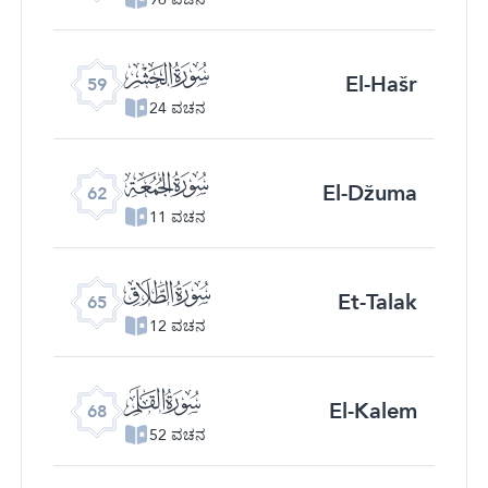
ﯨ
El-Hašr
59
24 ವಚನ
ﯫ
El-Džuma
62
11 ವಚನ
ﯮ
Et-Talak
65
12 ವಚನ
ﯱ
El-Kalem
68
52 ವಚನ