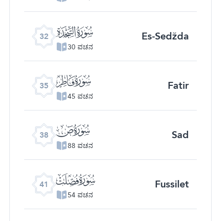
ﮬ
Es-Sedžda
32
30 ವಚನ
ﮯ
Fatir
35
45 ವಚನ
ﯓ
Sad
38
88 ವಚನ
ﯖ
Fussilet
41
54 ವಚನ