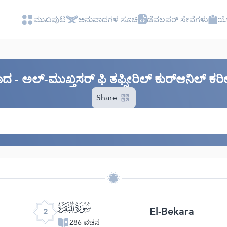
ಮುಖಪುಟ
ಅನುವಾದಗಳ ಸೂಚಿ
ಡೆವಲಪರ್ ಸೇವೆಗಳು
ಯೋ
ವಾದ - ಅಲ್-ಮುಖ್ತಸರ್ ಫಿ ತಫ್ಸೀರಿಲ್ ಕುರ್‌ಆನಿಲ್ 
Share
ﮎ
El-Bekara
2
286 ವಚನ