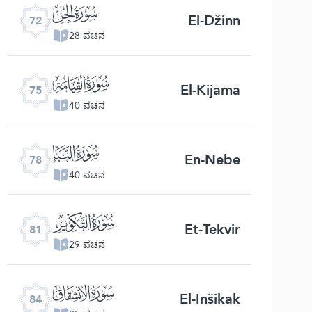
ﯵ
El-Džinn
72
28 ವಚನ
ﯸ
El-Kijama
75
40 ವಚನ
ﯻ
En-Nebe
78
40 ವಚನ
ﯾ
Et-Tekvir
81
29 ವಚನ
ﰁ
El-Inšikak
84