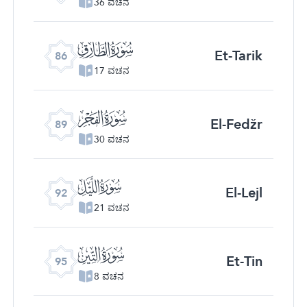
36 ವಚನ
ﰃ
Et-Tarik
86
17 ವಚನ
ﰆ
El-Fedžr
89
30 ವಚನ
ﰉ
El-Lejl
92
21 ವಚನ
ﰌ
Et-Tin
95
8 ವಚನ