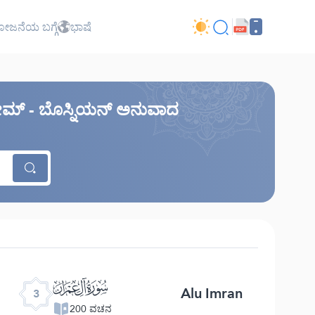
ಜನೆಯ ಬಗ್ಗೆ
ಭಾಷೆ
ಕರೀಮ್ - ಬೊಸ್ನಿಯನ್ ಅನುವಾದ
ﮏ
Alu Imran
3
200 ವಚನ