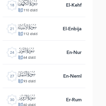
ﮞ
El-Kehf
18
110 ವಚನ
ﮡ
El-Enbija
21
112 ವಚನ
ﮤ
En-Nur
24
64 ವಚನ
ﮧ
En-Neml
27
93 ವಚನ
ﮪ
Er-Rum
30
60 ವಚನ