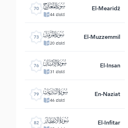
ﯳ
El-Mearidž
70
44 ವಚನ
ﯶ
El-Muzzemmil
73
20 ವಚನ
ﯹ
El-Insan
76
31 ವಚನ
ﯼ
En-Naziat
79
46 ವಚನ
ﯿ
El-Infitar
82