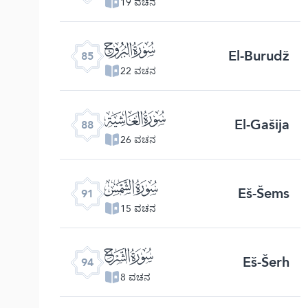
19 ವಚನ
ﰂ
El-Burudž
85
22 ವಚನ
ﰅ
El-Gašija
88
26 ವಚನ
ﰈ
Eš-Šems
91
15 ವಚನ
ﰋ
Eš-Šerh
94
8 ವಚನ