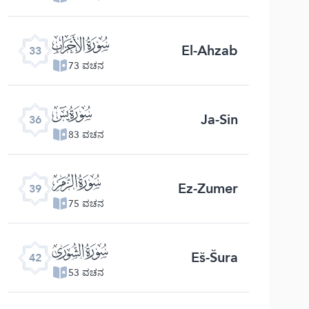
ﮭ
El-Ahzab
33
73 ವಚನ
ﮰ
Ja-Sin
36
83 ವಚನ
ﯔ
Ez-Zumer
39
75 ವಚನ
ﯗ
Eš-Šura
42
53 ವಚನ