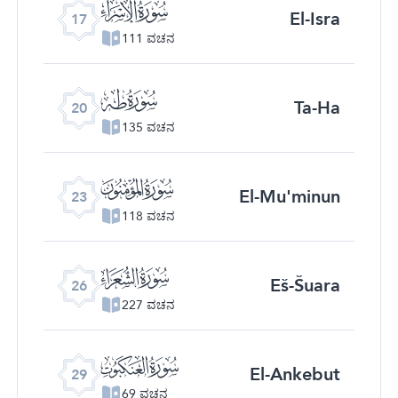
ﮝ
El-Isra
17
111 ವಚನ
ﮠ
Ta-Ha
20
135 ವಚನ
ﮣ
El-Mu'minun
23
118 ವಚನ
ﮦ
Eš-Šuara
26
227 ವಚನ
ﮩ
El-Ankebut
29
69 ವಚನ