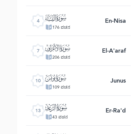
ﮐ
En-Nisa
4
176 ವಚನ
ﮓ
El-A'araf
7
206 ವಚನ
ﮖ
Junus
10
109 ವಚನ
ﮙ
Er-Ra'd
13
43 ವಚನ