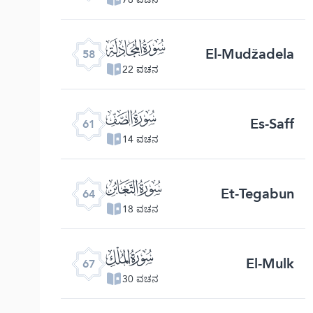
ﯧ
El-Mudžadela
58
22 ವಚನ
ﯪ
Es-Saff
61
14 ವಚನ
ﯭ
Et-Tegabun
64
18 ವಚನ
ﯰ
El-Mulk
67
30 ವಚನ