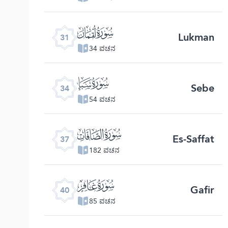
ﮫ
Lukman
31
34 ವಚನ
ﮮ
Sebe
34
54 ವಚನ
ﮱ
Es-Saffat
37
182 ವಚನ
ﯕ
Gafir
40
85 ವಚನ