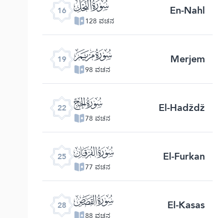
ﮜ
En-Nahl
16
128 ವಚನ
ﮟ
Merjem
19
98 ವಚನ
ﮢ
El-Hadždž
22
78 ವಚನ
ﮥ
El-Furkan
25
77 ವಚನ
ﮨ
El-Kasas
28
88 ವಚನ