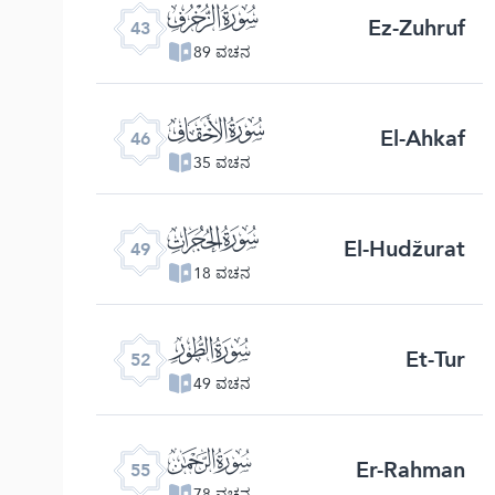
ﯘ
Ez-Zuhruf
43
89 ವಚನ
ﯛ
El-Ahkaf
46
35 ವಚನ
ﯞ
El-Hudžurat
49
18 ವಚನ
ﯡ
Et-Tur
52
49 ವಚನ
ﯤ
Er-Rahman
55
78 ವಚನ